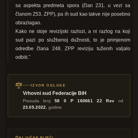
sa aspekta predmeta spora (član 231. u vezi sa
članom 253. ZPP), pa ih sud kao takve nije posebno
obrazlagao.
Kako ne stoje revizijski razlozi, a ni razlog na koji
sud pazi po službenoj dužnosti, to je primjenom
odredbe člana 248. ZPP reviziju tuženih valjalo
odbiti."
IZVOR ODLUKE
Vrhovni sud Federacije BiH
Presuda broj
58 0 P 160661 22 Rev
od
23.05.2022.
godine
KLJUČNE RIJEČI