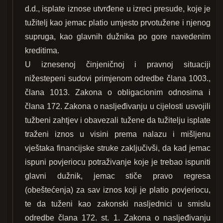
d.d., isplate iznose utvrđene u izreci presude, koje je
tužitelj kao jemac platio umjesto prvotužene i njenog
supruga, kao glavnih dužnika po gore navedenim
kreditima.
U iznesenoj činjeničnoj i pravnoj situaciji
nižestepeni sudovi primjenom odredbe člana 1003.,
člana 1013. Zakona o obligacionim odnosima i
člana 172. Zakona o nasljeđivanju u cijelosti usvojili
tužbeni zahtjev i obavezali tužene da tužitelju isplate
traženi iznos u visini prema nalazu i mišljenu
vještaka financijske struke zaključivši, da kad jemac
ispuni povjeriocu potraživanje koje je trebao ispuniti
glavni dužnik, jemac stiče pravo regresa
(obeštećenja) za sav iznos koji je platio povjeriocu,
te da tuženi kao zakonski nasljednici u smislu
odredbe člana 172. st. 1. Zakona o nasljeđivanju