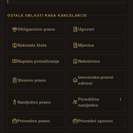
OSTALE OBLASTI RADA KANCELARIJE
Obligaciono pravo
Ugovori
Naknada štete
Mjenica
Naplata potraživanja
Nekretnine
Imovinsko-pravni
Stvarno pravo
odnosi
Porodično i
Nasljedno pravo
nasljedno
Privredno pravo
Privredni sporovi