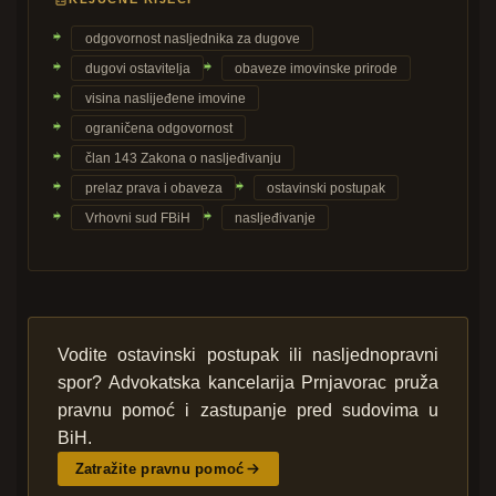
odgovornost nasljednika za dugove
dugovi ostavitelja
obaveze imovinske prirode
visina naslijeđene imovine
ograničena odgovornost
član 143 Zakona o nasljeđivanju
prelaz prava i obaveza
ostavinski postupak
Vrhovni sud FBiH
nasljeđivanje
Vodite ostavinski postupak ili nasljednopravni
spor? Advokatska kancelarija Prnjavorac pruža
pravnu pomoć i zastupanje pred sudovima u
BiH.
Zatražite pravnu pomoć