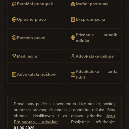
Parnični postupak
Izvršni postupak
Upravno pravo
Eksproprijacija
Priznanje stranih
Poresko pravo
odluka
Medijacija
Advokatske usluge
Advokatska tarifa
Advokatski troškovi
FBiH
Pravni stav potiče iz navedene sudske odluke; nositelj
autorstva pravnog shvatanja je donosilac odluke. Stav
obradio, klasifikovao i za objavu priredio:
Azur
Prnjavorac, advokat
. Posljednje ažuriranje:
01.06.2026.