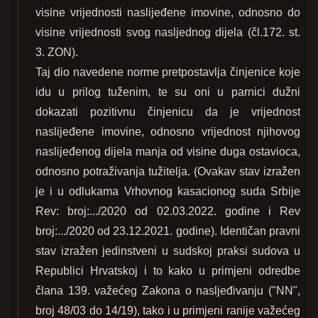
visine vrijednosti naslijeđene imovine, odnosno do
visine vrijednosti svog nasljednog dijela (čl.172. st.
3. ZON).
Taj dio navedene norme pretpostavlja činjenice koje
idu u prilog tuženim, te su oni u parnici dužni
dokazati pozitivnu činjenicu da je vrijednost
naslijeđene imovine, odnosno vrijednost njihovog
naslijeđenog dijela manja od visine duga ostavioca,
odnosno potraživanja tužitelja. (Ovakav stav izražen
je i u odlukama Vrhovnog kasacionog suda Srbije
Rev: broj:.../2020 od 02.03.2022. godine i Rev
broj:.../2020 od 23.12.2021. godine). Identičan pravni
stav izražen jedinstveni u sudskoj praksi sudova u
Republici Hrvatskoj i to kako u primjeni odredbe
člana 139. važećeg Zakona o nasljeđivanju ("NN",
broj 48/03 do 14/19), tako i u primjeni ranije važećeg