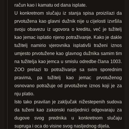
račun kao i kamatu od dana isplate.
U konkretnom slučaju iz stanja spisa proizilazi da
prvotužena kao glavni dužnik nije u cijelosti izvršila
svoju obavezu iz ugovora o kreditu, već je tužitelj
kao jemac isplatio njeno potraživanje. Kako je dakle
tužitelj namirio vjerovnika isplativši traženi iznos
umjesto prvotužene kao glavnog dužnika samim tim
na tužitelja kao jemca u smislu odredbe člana 1003.
ZOO prelazi to potraživanje sa svim sporednim
pravima, pa tužitelj kao jemac prvotuženog
osnovano potražuje od prvotužene iznos koji je za
nju platio.
Isto tako pravilan je zaključak nižestepenih sudova
da tuženi kao zakonski nasljednici odgovaraju za
dugove svog prednika u konkretnom slučaju
supruga i oca do visine svog nasljednog dijela.