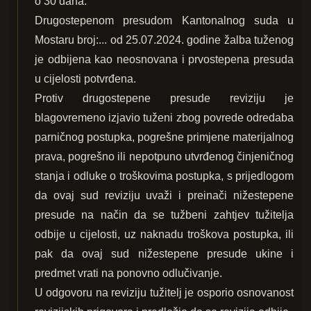
o 30 dana.
Drugostepenom presudom Kantonalnog suda u
Mostaru broj:... od 25.07.2024. godine žalba tuženog
je odbijena kao neosnovana i prvostepena presuda
u cijelosti potvrđena.
Protiv drugostepene presude reviziju je
blagovremeno izjavio tuženi zbog povrede odredaba
parničnog postupka, pogrešne primjene materijalnog
prava, pogrešno ili nepotpuno utvrđenog činjeničnog
stanja i odluke o troškovima postupka, s prijedlogom
da ovaj sud reviziju uvaži i preinači nižestepene
presude na način da se tužbeni zahtjev tužitelja
odbije u cijelosti, uz naknadu troškova postupka, ili
pak da ovaj sud nižestepene presude ukine i
predmet vrati na ponovno odlučivanje.
U odgovoru na reviziju tužitelj je osporio osnovanost