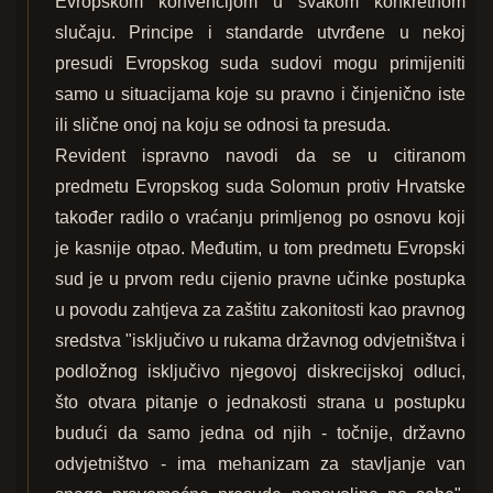
Evropskom konvencijom u svakom konkretnom
slučaju. Principe i standarde utvrđene u nekoj
presudi Evropskog suda sudovi mogu primijeniti
samo u situacijama koje su pravno i činjenično iste
ili slične onoj na koju se odnosi ta presuda.
Revident ispravno navodi da se u citiranom
predmetu Evropskog suda Solomun protiv Hrvatske
također radilo o vraćanju primljenog po osnovu koji
je kasnije otpao. Međutim, u tom predmetu Evropski
sud je u prvom redu cijenio pravne učinke postupka
u povodu zahtjeva za zaštitu zakonitosti kao pravnog
sredstva "isključivo u rukama državnog odvjetništva i
podložnog isključivo njegovoj diskrecijskoj odluci,
što otvara pitanje o jednakosti strana u postupku
budući da samo jedna od njih - točnije, državno
odvjetništvo - ima mehanizam za stavljanje van