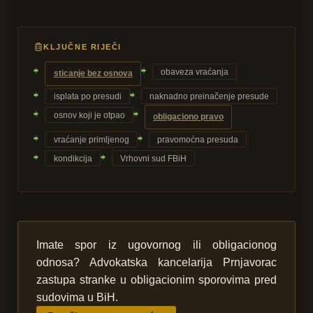
KLJUČNE RIJEČI
obaveza vraćanja
sticanje bez osnova
isplata po presudi
naknadno preinačenje presude
osnov koji je otpao
obligaciono pravo
vraćanje primljenog
pravomoćna presuda
kondikcija
Vrhovni sud FBiH
Imate spor iz ugovornog ili obligacionog
odnosa? Advokatska kancelarija Prnjavorac
zastupa stranke u obligacionim sporovima pred
sudovima u BiH.