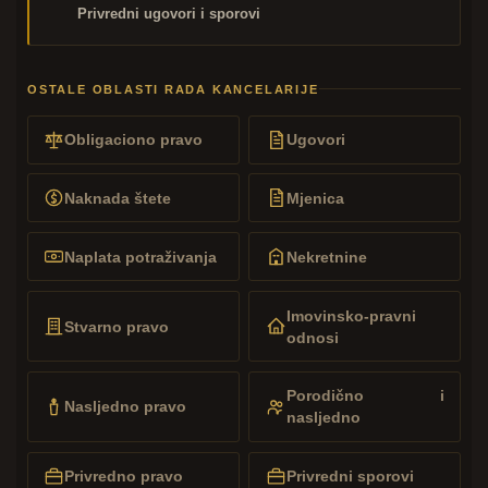
Privredni ugovori i sporovi
OSTALE OBLASTI RADA KANCELARIJE
Obligaciono pravo
Ugovori
Naknada štete
Mjenica
Naplata potraživanja
Nekretnine
Imovinsko-pravni
Stvarno pravo
odnosi
Porodično i
Nasljedno pravo
nasljedno
Privredno pravo
Privredni sporovi