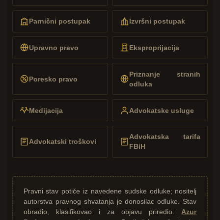
Parnični postupak
Izvršni postupak
Upravno pravo
Eksproprijacija
Priznanje stranih
Poresko pravo
odluka
Medijacija
Advokatske usluge
Advokatska tarifa
Advokatski troškovi
FBiH
Pravni stav potiče iz navedene sudske odluke; nositelj
autorstva pravnog shvatanja je donosilac odluke. Stav
obradio, klasifikovao i za objavu priredio:
Azur