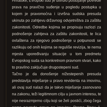
Hrvatske, Evropski sud je utvrdio postojanje povrede
prava na pravično suđenje u pogledu postupka u
kojem je pravomoćna i izvršna sudska presuda
ukinuta po zahtjevu državnog odvjetništva za zaštitu
zakonitosti. Odredbe kojima se propisuju razlozi za
podnošenje zahtjeva za zaštitu zakonitosti, te lica
ovlaštena za njegovo podnošenje u potpunosti se
razlikuju od onih kojima se reguliše revizija, te nema
mjesta upoređivanju situacije u tom predmetu
Evropskog suda sa konkretnom pravnom stvari, kako
to pravilno zaključuje drugostepeni sud.
Tačno je da donošenje nižestepenih presuda
predstavlja miješanje u pravo revidenta na imovinu,
ali ovaj sud nalazi da je takvo miješanje zasnovano
na zakonu, teži legitimnom cilju u javnom interesu, te
nije nesrazmjerno cilju koji se želi postići, zbog čega