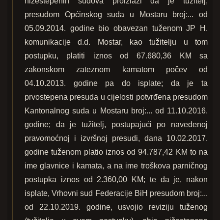
nižestepenih sudova proizlazi da je tužitelj,
presudom Općinskog suda u Mostaru broj:... od
05.09.2014. godine bio obavezan tuženom JP H.
komunikacije d.d. Mostar, kao tužitelju u tom
postupku, platiti iznos od 67.680,36 KM sa
zakonskom zateznom kamatom počev od
04.10.2013. godine pa do isplate; da je ta
prvostepena presuda u cijelosti potvrđena presudom
Kantonalnog suda u Mostaru broj:... od 11.10.2016.
godine; da je tužitelj, postupajući po navedenoj
pravomoćnoj i izvršnoj presudi, dana 10.02.2017.
godine tuženom platio iznos od 94.787,42 KM to na
ime glavnice i kamata, a na ime troškova parničnog
postupka iznos od 2.360,00 KM; te da je, nakon
isplate, Vrhovni sud Federacije BiH presudom broj:...
od 22.10.2019. godine, usvojio reviziju tuženog