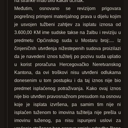
na stranke imao bilo kakav učinak.
Međutim, osnovano se revizijom prigovara
pogrešnoj primjeni materijalnog prava u dijelu kojim
je usvojen tužbeni zahtjev za isplatu iznosa od
3.600,00 KM ime sudske takse na žalbu i reviziju u
predmetu Općinskog suda u Mostaru broj:.... Iz
činjeničnih utvrđenja nižestepenih sudova proizilazi
da je navedeni iznos tužitelj po pozivu suda uplatio
u korist proračuna Hercegovačko Neretvanskog
Kantona, da ovi troškovi nisu utvrđeni odlukama
donesenim u tom postupku i da taj iznos nije bio
predmet isplaćenog potraživanja. Kako ovaj iznos
nije bio utvrđen pravosnažnom presudom na osnovu
koje je isplata izvršena, pa samim tim nije ni
isplaćen tuženom to imovina tužitelja nije prešla u
imovinu tuženog, pa nisu ispunjeni uslovi za