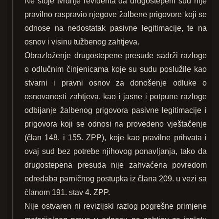
Ne stoje tvrdnje revidenta da drugostepeni sud nije
pravilno raspravio njegove žalbene prigovore koji se
odnose na nedostatak pasivne legitimacije, te na
osnov i visinu tužbenog zahtjeva.
Obrazloženje drugostepene presude sadrži razloge
o odlučnim činjenicama koje su sudu poslužile kao
stvarni i pravni osnov za donošenje odluke o
osnovanosti zahtjeva, kao i jasne i potpune razloge
odbijanje žalbenog prigovora pasivne legitimacije i
prigovora koji se odnosi na provedeno vještačenje
(član 148. i 155. ZPP), koje kao pravilne prihvata i
ovaj sud bez potrebe njihovog ponavljanja, tako da
drugostepena presuda nije zahvaćena povredom
odredaba parničnog postupka iz člana 209. u vezi sa
članom 191. stav 4. ZPP.
Nije ostvaren ni revizijski razlog pogrešne primjene