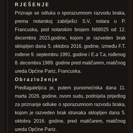
R J E Š E N J E
Priznaje se odluka o sporazumnom razvodu braka,
prema notarskoj zabilješci S.V, notara u P.
Francuska, pod notarskim brojem N68025 od 12.
decembra 2023.godine, kojom je razveden brak
sklopljen dana 5. oktobra 2016. godine, između F.T.
rođene 9. septembru 1991. godine i E.a T.a, rođenog
8. decembra 1989. godine pred matičarem, matičnog
ureda Općine Pariz, Francuska.
O b r a z l o ž e n j e
Predlagateljica je, putem punomoćnika dana 11.
marta 2026. godine, ovom sudu, podnijela prijedlog
za priznanje odluke o sporazumnom razvodu braka,
kojom je razveden brak stranaka sklopljen dana 5.
oktobra 2016. godine, pred matičarem, matičnog
ureda Općine Pariz.