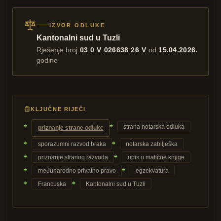
IZVOR ODLUKE
Kantonalni sud u Tuzli
Rješenje broj
03 0 V 026638 26 V
od
15.04.2026.
godine
KLJUČNE RIJEČI
strana notarska odluka
priznanje strane odluke
sporazumni razvod braka
notarska zabilješka
priznanje stranog razvoda
upis u matične knjige
međunarodno privatno pravo
egzekvatura
Francuska
Kantonalni sud u Tuzli