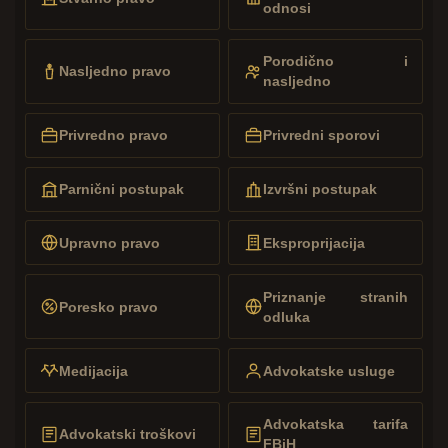
odnosi
Porodično i
Nasljedno pravo
nasljedno
Privredno pravo
Privredni sporovi
Parnični postupak
Izvršni postupak
Upravno pravo
Eksproprijacija
Priznanje stranih
Poresko pravo
odluka
Medijacija
Advokatske usluge
Advokatska tarifa
Advokatski troškovi
FBiH