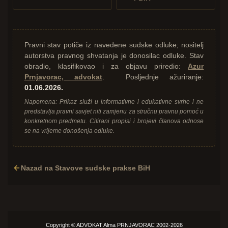
Pravni stav potiče iz navedene sudske odluke; nositelj
autorstva pravnog shvatanja je donosilac odluke. Stav
obradio, klasifikovao i za objavu priredio:
Azur
Prnjavorac, advokat
. Posljednje ažuriranje:
01.06.2026.
Napomena: Prikaz služi u informativne i edukativne svrhe i ne
predstavlja pravni savjet niti zamjenu za stručnu pravnu pomoć u
konkretnom predmetu. Citirani propisi i brojevi članova odnose
se na vrijeme donošenja odluke.
Nazad na Stavove sudske prakse BiH
Copyright ©
ADVOKAT
Alma PRNJAVORAC 2002-2026