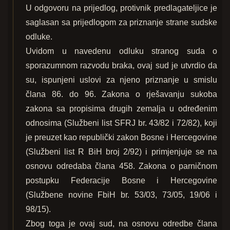
U odgovoru na prijedlog, protivnik predlagateljice je
saglasan sa prijedlogom za priznanje strane sudske
odluke.
Uvidom u navedenu odluku stranog suda o
sporazumnom razvodu braka, ovaj sud je utvrdio da
su, ispunjeni uslovi za njeno priznanje u smislu
člana 86. do 96. Zakona o rješavanju sukoba
zakona sa propisima drugih zemalja u određenim
odnosima (Službeni list SFRJ br. 43/82 i 72/82), koji
je preuzet kao republički zakon Bosne i Hercegovine
(Službeni list R BiH broj 2/92) i primjenjuje se na
osnovu odredaba člana 458. Zakona o parničnom
postupku Federacije Bosne i Hercegovine
(Službene novine FbiH br. 53/03, 73/05, 19/06 i
98/15).
Zbog toga je ovaj sud, na osnovu odredbe člana