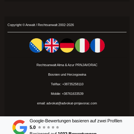
Copyright ©
Anwalt
/ Rechtsanwalt 2002-2026
Rechtsanwalt Alma &
Azur
PRNJAVORAC
Bosnien und Herzegowina
Tel/fax: +38735258110
Mobile: +38761633539
email: advokat@advokat-prnjavorac.com
Google-Bewertungen basieren auf zwei Profilen
5.0
⭐ ⭐ ⭐ ⭐ ⭐
Basierend auf
1032 Bewertungen