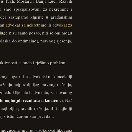
Tuzli, Mostaru i Banja Luci. Razvili
o smo specijalizovani za nekretnine i
đer zastupamo klijente u građanskim
ban
advokat za nekretnine
ili
advokat za
sluge nisu samo posao, niti se oni mogu
dolaska do optimalnog pravnog rješenja,
ktivnosti, a onda i rješimo problem.
zbog toga mi u advokatskoj kancelariji
aženja najpovoljnijeg pravnog rješenja,
između klijenata i advokata, zasnovanog
do najboljih rezultata u konačnici
. Naš
ajboljih pravnih rješenja. Biti najbolji
čaj s istim žarom kao prvi dan.
 omogućena mu je visokokvalifikovana