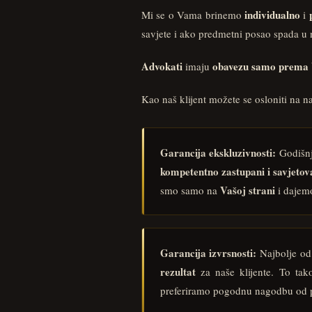
individualno
Mi se o Vama brinemo
i
savjete i ako predmetni posao spada u n
Advokati
obavezu samo prema
imaju
Kao naš klijent možete se osloniti na n
Garancija ekskluzivnosti:
Godišnj
kompetentno zastupani i savjetov
Vašoj strani
smo samo na
i daje
Garancija izvrsnosti:
Najbolje od 
rezultat
za naše klijente. To tak
preferiramo pogodnu nagodbu od pr