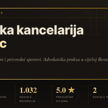
93
a kancelarija
ac
i i privredni sporovi. Advokatska praksa u cijeloj Bosn
1.032
5.0 ★
2
AKSE
GOOGLE
PROSJEČNA
GOOGLE P
RECENZIJA
OCJENA