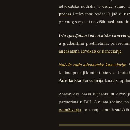
advokatska podrška. S druge strane, 
proces
i relevantni podaci ključ su us
pravnog savjeta i najviših međunarodni
Uža specijalnost advokatske kancelari
u građanskim predmetima, privrednim
angažmana advokatske kancelarije.
:
Načela rada advokatske kancelarije
S
kojima postoji konflikt interesa. Prof
Advokatska kancelarija
iznalazi optim
Znatan dio naših klijenata su državl
partnerima u BiH. S njima radimo na 
potraživanja
, priznanju stranih sudskih