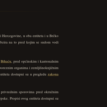
 i Hercegovine, u oba entiteta i u Brčko
obzira na to pred kojim se sudom vodi
i
Bihaću
, pred općinskim i kantonalnim
poreznim organima i zemljišnoknjižnim
entiteta dostupni su u pregledu
zakona
 privrednim sporovima pred okružnim
ke. Propisi ovog entiteta dostupni su