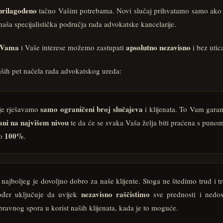
prilagođeno
tačno Vašim potrebama. Novi slučaj prihvatamo samo ako
aša specijalistička područja rada advokatske kancelarije.
 Vama
apsolutno nezavisno
i Vaše interese možemo zastupati
i bez utic
aših pet načela rada advokatskog ureda:
samo ograničeni broj slučajeva
e rješavamo
i klijenata. To Vam garan
ani na najvišem nivou
te da će se svaka Vaša želja biti praćena s pun
100%
mo
.
najboljeg je dovoljno dobro za naše klijente. Stoga ne štedimo trud i 
nezavisno raščistimo
ođer uključuje da uvijek
sve prednosti i nedost
avnog spora u korist naših klijenata, kada je to moguće.