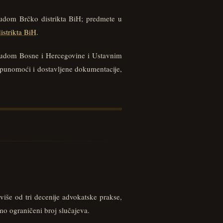
sudom Brčko distrikta BiH; predmete u
strikta BiH
.
d Sudom Bosne i Hercegovine i Ustavnim
 punomoći i dostavljene dokumentacije,
iše od tri decenije advokatske prakse,
mo ograničeni broj slučajeva.