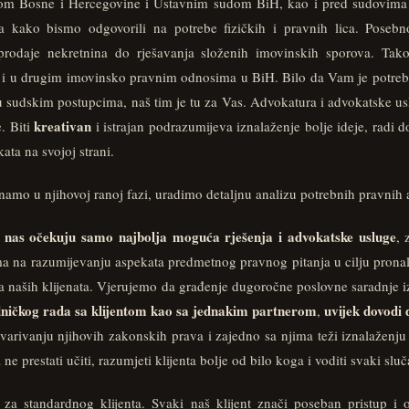
m Bosne i Hercegovine i Ustavnim sudom BiH, kao i pred sudovima u 
 kako bismo odgovorili na potrebe fizičkih i pravnih lica. Posebn
odaje nekretnina do rješavanja složenih imovinskih sporova. Tako
 i u drugim imovinsko pravnim odnosima u BiH. Bilo da Vam je potre
u sudskim postupcima, naš tim je tu za Vas. Advokatura i advokatske u
kreativan
. Biti
i istrajan podrazumijeva iznalaženje bolje ideje, radi 
kata na svojoj strani.
mo u njihovoj ranoj fazi, uradimo detaljnu analizu potrebnih pravnih a
 nas očekuju samo najbolja moguća rješenja i advokatske usluge
, 
a na razumijevanju aspekata predmetnog pravnog pitanja u cilju pronal
a naših klijenata. Vjerujemo da građenje dugoročne poslovne saradnje 
dničkog rada sa klijentom kao sa jednakim partnerom
uvijek dovodi 
,
tvarivanju njihovih zakonskih prava i zajedno sa njima teži iznalaženju n
ne prestati učiti, razumjeti klijenta bolje od bilo koga i voditi svaki slu
za standardnog klijenta. Svaki naš klijent znači poseban pristup i