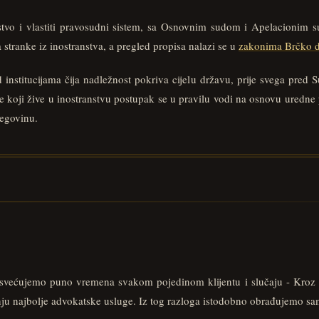
vstvo i vlastiti pravosudni sistem, sa Osnovnim sudom i Apelacionim 
stranke iz inostranstva, a pregled propisa nalazi se u
zakonima Brčko di
d institucijama čija nadležnost pokriva cijelu državu, prije svega pre
e koji žive u inostranstvu postupak se u pravilu vodi na osnovu uredne
egovinu.
osvećujemo puno vremena svakom pojedinom klijentu i slučaju - Kroz v
nju najbolje advokatske usluge. Iz tog razloga istodobno obrađujemo sa