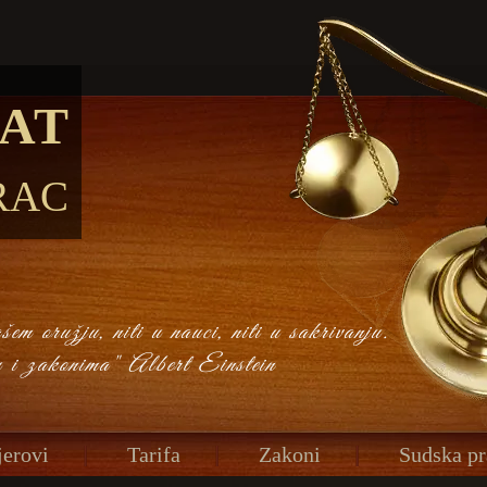
AT
RAC
em oružju, niti u nauci, niti u sakrivanju.
u i zakonima" Albert Einstein
erovi
Tarifa
Zakoni
Sudska pr