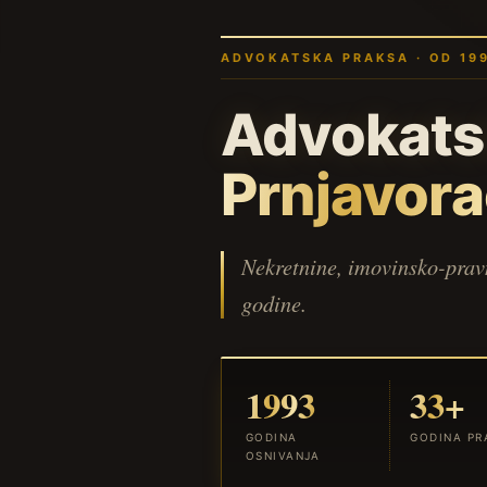
ADVOKATSKA PRAKSA · OD 19
Advokatsk
Prnjavor
Nekretnine, imovinsko-pravn
godine.
1993
33+
GODINA
GODINA PR
OSNIVANJA