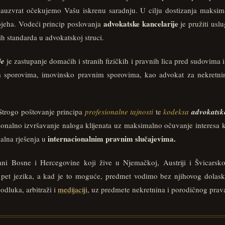
zauzvrat očekujemo Vašu iskrenu saradnju. U cilju dostizanja maksi
advokatske kancelarije
pjeha. Vodeći princip poslovanja
je pružiti usl
h standarda u advokatskoj struci.
je
je zastupanje domaćih i stranih fizičkih i pravnih lica pred sudovima
 sporovima, imovinsko pravnim sporovima, kao advokat za nekretnin
trogo poštovanje principa
profesionalne tajnosti
te
kodeksa
advokatske
esionalno izvršavanje naloga klijenata uz maksimalno očuvanje interesa
internacionalnim pravnim slučajevima.
alna rješenja u
jani Bosne i Hercegovine koji žive u Njemačkoj, Austriji i Švicarsko
pet jezika, a kad je to moguće, predmet vodimo bez njihovog dolask
 odluka, arbitraži i
medijaciji
, uz predmete nekretnina i porodičnog prav