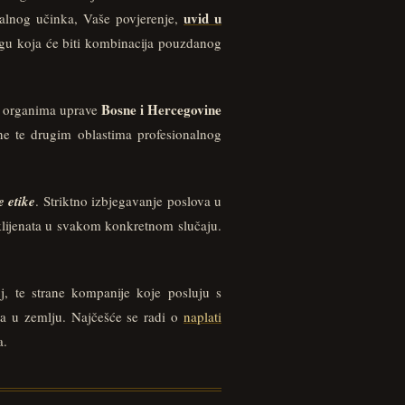
uvid u
malnog učinka, Vaše povjerenje,
ugu koja će biti kombinacija pouzdanog
Bosne i Hercegovine
 i organima uprave
e te drugim oblastima profesionalnog
 etike
. Striktno izbjegavanje poslova u
 klijenata u svakom konkretnom slučaju.
j, te strane kompanije koje posluju s
a u zemlju. Najčešće se radi o
naplati
a.