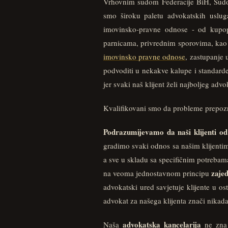
Vrhovnim sudom Federacije BiH, Sudo
smo široku paletu advokatskih usluga
imovinsko-pravne odnose - od kupopr
parnicama, privrednim sporovima, kao
imovinsko pravne odnose
, zastupanje 
podvoditi u nekakve kalupe i standarde
jer svaki naš klijent želi najboljeg advo
Kvalifikovani smo da probleme prepozna
Podrazumijevamo da naši klijenti od
gradimo svaki odnos sa našim klijentim
a sve u skladu sa specifičnim potrebam
zaje
na veoma jednostavnom principu
advokatski ured savjetuje klijente u os
advokat za našega klijenta znači nikada 
advokatska kancelarija
Naša
ne zna 