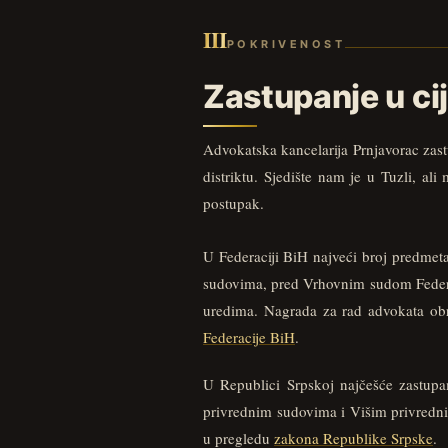
III
POKRIVENOST
Zastupanje u cij
Advokatska kancelarija Prnjavorac zastu
distriktu. Sjedište nam je u Tuzli, 
postupak.
U Federaciji BiH najveći broj predme
sudovima, pred Vrhovnim sudom Federa
uredima. Nagrada za rad advokata o
Federacije BiH
.
U Republici Srpskoj najčešće zastu
privrednim sudovima i Višim privredn
u pregledu
zakona Republike Srpske
.