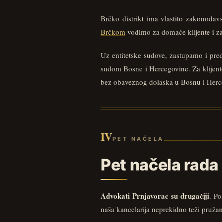
Brčko distrikt ima vlastito zakonoda
Brčkom
vodimo za domaće klijente i za 
Uz entitetske sudove, zastupamo i pre
sudom Bosne i Hercegovine. Za klijent
bez obaveznog dolaska u Bosnu i Herc
IV
PET NAČELA
Pet načela rada
Advokati Prnjavorac su drugačiji
. P
naša kancelarija neprekidno teži pruža