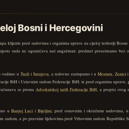
eloj Bosni i Hercegovini
pa klijente pred sudovima i organima uprave na cijeloj teritoriji Bosne
ali mjesto suda ne ograničava naš angažman: predmet preuzimamo bez 
ta vodimo u
Tuzli
i
Sarajevu
, a redovno zastupamo i u
Mostaru
,
Zenici
cije BiH i Ustavnim sudom Federacije BiH, te pred organima uprave, 
bračunava se prema
Advokatskoj tarifi Federacije BiH
, a propisi ovog 
pamo u
Banjoj Luci
i
Bijeljini
, pred osnovnim i okružnim sudovima, u
im sudom, a po pravnim lijekovima pred Vrhovnim sudom Republike Srps