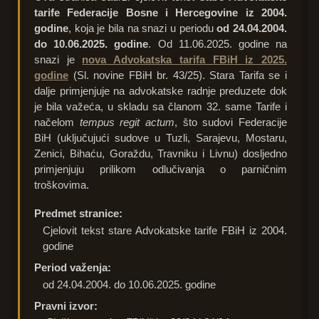
tarife Federacije Bosne i Hercegovine iz 2004.
godine
, koja je bila na snazi u periodu
od 24.04.2004.
do 10.06.2025. godine
. Od 11.06.2025. godine na
snazi je
nova Advokatska tarifa FBiH iz 2025.
godine
(Sl. novine FBiH br. 43/25). Stara Tarifa se i
dalje primjenjuje na advokatske radnje preduzete dok
je bila važeća, u skladu sa članom 32. same Tarife i
načelom
tempus regit actum
, što sudovi Federacije
BiH (uključujući sudove u Tuzli, Sarajevu, Mostaru,
Zenici, Bihaću, Goraždu, Travniku i Livnu) dosljedno
primjenjuju prilikom odlučivanja o parničnim
troškovima.
Predmet stranice:
Cjelovit tekst stare Advokatske tarife FBiH iz 2004.
godine
Period važenja:
od 24.04.2004. do 10.06.2025. godine
Pravni izvor: