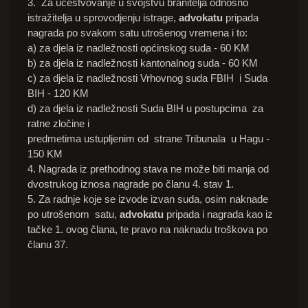
3. Za učestvovanje u svojstvu branitelja odnosno
istražitelja u sprovodjenju istrage,
advokatu
pripada
nagrada po svakom satu utrošenog vremena i to:
a) za djela iz nadležnosti općinskog suda - 60 KM
b) za djela iz nadležnosti kantonalnog suda - 60 KM
c) za djela iz nadležnosti Vrhovnog suda FBIH i Suda
BIH - 120 KM
d) za djela iz nadležnosti Suda BIH u postupcima za
ratne zločine i
predmetima ustupljenim od strane Tribunala u Hagu -
150 KM
4. Nagrada iz prethodnog stava ne može biti manja od
dvostrukog iznosa nagrade po članu 4. stav 1.
5. Za radnje koje se izvode izvan suda, osim naknade
po utrošenom satu,
advokatu
pripada i nagrada kao iz
tačke 1. ovog člana, te pravo na naknadu troškova po
članu 37.