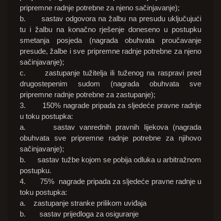
pripremne radnje potrebne za njeno sačinjavanje);
b. sastav odgovora na žalbu na presudu uključujući
tu i žalbu na konačno rješenje doneseno u postupku
smetanja posjeda (nagrada obuhvata proučavanje
presude, žalbe i sve pripremne radnje potrebne za njeno
sačinjavanje);
c. zastupanje tužitelja ili tuženog na raspravi pred
drugostepenim sudom (nagrada obuhvata sve
pripremne radnje potrebne za zastupanje);
3. 150% nagrade pripada za sljedeće pravne radnje
u toku postupka:
a. sastav vanrednih pravnih lijekova (nagrada
obuhvata sve pripremne radnje potrebne za njihovo
sačinjavanje);
b. sastav tužbe kojom se pobija odluka u arbitražnom
postupku.
4. 75% nagrade pripada za sljedeće pravne radnje u
toku postupka:
a. zastupanje stranke prilikom uviđaja
b. sastav prijedloga za osiguranje