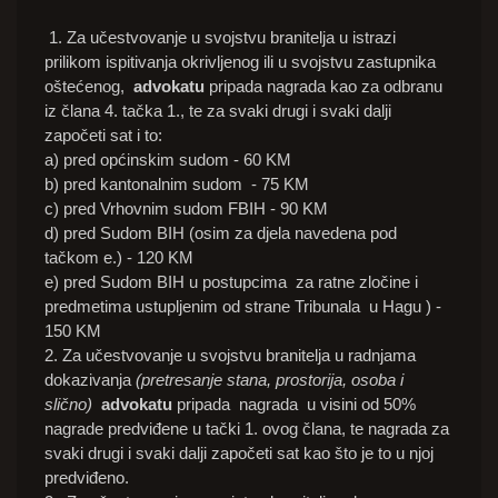
1
. Za učestvovanje u svojstvu branitelja u istrazi
prilikom ispitivanja okrivljenog ili u svojstvu zastupnika
oštećenog,
advokatu
pripada nagrada kao za odbranu
iz člana 4. tačka 1., te za svaki drugi i svaki dalji
započeti sat i to:
a) pred općinskim sudom - 60 KM
b) pred kantonalnim sudom - 75 KM
c) pred Vrhovnim sudom FBIH - 90 KM
d) pred Sudom BIH (osim za djela navedena pod
tačkom e.) - 120 KM
e) pred Sudom BIH u postupcima za ratne zločine i
predmetima ustupljenim od strane Tribunala u Hagu ) -
150 KM
2. Za učestvovanje u svojstvu branitelja u radnjama
dokazivanja
(pretresanje stana, prostorija, osoba i
slično)
advokatu
pripada nagrada u visini od 50%
nagrade predviđene u tački 1. ovog člana, te nagrada za
svaki drugi i svaki dalji započeti sat kao što je to u njoj
predviđeno.