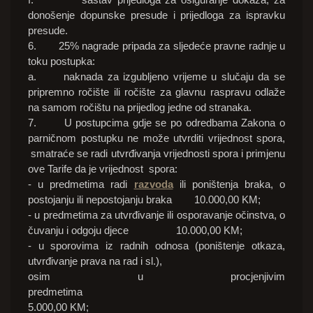
donošenje dopunske presude i prijedloga za ispravku
presude.
6. 25% nagrade pripada za sljedeće pravne radnje u
toku postupka:
a. naknada za izgubljeno vrijeme u slučaju da se
pripremno ročište ili ročište za glavnu raspravu odlaže
na samom ročištu na prijedlog jedne od stranaka.
7. U postupcima gdje se po odredbama Zakona o
parničnom postupku ne može utvrditi vrijednost spora,
smatraće se radi utvrđivanja vrijednosti spora i primjenu
ove Tarife da je vrijednost spora:
- u predmetima radi
razvoda
ili poništenja braka, o
postojanju ili nepostojanju braka 10.000,00 KM;
- u predmetima za utvrđivanje ili osporavanje očinstva, o
čuvanju i odgoju djece 10.000,00 KM;
- u sporovima iz radnih odnosa (poništenje otkaza,
utvrđivanje prava na rad i sl.),
osim u procjenjivim
predmetima
5.000,00 KM;