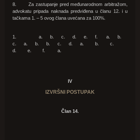
8. Za zastupanje pred međunarodnom arbitražom,
advokatu pripada naknada predviđena u članu 12. i u
tačkama 1. – 5 ovog člana uvećana za 100%.
1. a. b. c. d. e. f. a. b.
c. a. b. b. c. d. a. b. c.
d. e. f. a.
IV
IZVRŠNI POSTUPAK
Član 14.