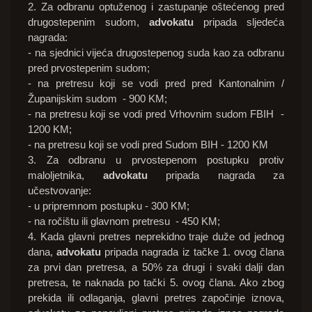
2. Za odbranu optuženog i zastupanje oštećenog pred
drugostepenim sudom,
advokatu
pripada sljedeća
nagrada:
- na sjednici vijeća drugostepenog suda kao za odbranu
pred prvostepenim sudom;
- na pretresu koji se vodi pred pred Kantonalnim /
Županijskim sudom - 900 KM;
- na pretresu koji se vodi pred Vrhovnim sudom FBIH -
1200 KM;
- na pretresu koji se vodi pred Sudom BIH - 1200 KM
3. Za odbranu u prvostepenom postupku protiv
maloljetnika,
advokatu
pripada nagrada za
učestvovanje:
- u pripremnom postupku - 300 KM;
- na ročištu ili glavnom pretresu - 450 KM;
4. Kada glavni pretres neprekidno traje duže od jednog
dana,
advokatu
pripada nagrada iz tačke 1. ovog člana
za prvi dan pretresa, a 50% za drugi i svaki dalji dan
pretresa, te naknada po tački 5. ovog člana. Ako zbog
prekida ili odlaganja, glavni pretres započinje iznova,