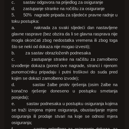
c. sastav odgovora na prijedlog za osiguranje
d. zastupanje stranke na ročištu za osiguranje
5. 50% nagrade pripada za sljedeće pravne radnje u
toku postupka:
a. naknada za svaki sljedeći dan nastavljene
glavne rasprave (bez obzira da li se glavna rasprava nije
mogla okončati zbog nedostatka vremena ili zbog toga
što se neki od dokaza nije mogao izvesti);
b. za sastav obrazloženih podnesaka
c. zastupanje stranke na račištu za zamolbeno
izvođenje dokaza (pored ove nagrade, stranci i njenom
punomoćniku pripadaju i putni troškovi do suda pred
kojim se dokazi zamolbeno izvode);
d. sastav žalbe protiv rješenja (osim žalbe na
konačno rješenje doneseno u postupku smetanja
posjeda);
e. sastav podnesaka u postupku osiguranja kojima
se traži izmjena mjere osiguranja, obustavljanje mjere
osiguranja ili prodaje stvari na koje se odnosi mjera
osiguranja;
f. sastav prijedloga za osiguranje dokaza, za