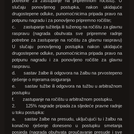
potrebne za zastupanje na pripremnom ročištu). U
slučaju ponovljenog postupka, nakon ukidajuće
drugostepene odluke, punomoćnicima pripada pravo na
potpunu nagradu i za ponovljeno pripremno ročište;
c. zastupanje tužitelja ili tuženog na ročištu za glavnu
raspravu (nagrada obuhvata sve pripremne radnje
potrebne za zastupanje na ročištu za glavnu raspravu)
U slučaju ponovljenog postupka nakon ukidajuće
drugostepene odluke, punomoćnicima pripada pravo na
potpunu nagradu i za ponovljeno ročište za glavnu
raspravu.
d. sastav žalbe ili odgovora na žalbu na prvostepeno
rješenje o mjerama osiguranja
e. sastav tužbe ili odgovora na tužbu u arbitražnom
postupku
f. zastupanje na ročištu u arbitražnom postupku.
2. 125% nagrade pripada za sljedeće pravne radnje
u toku postupka:
a. sastav žalbe na presudu, uključujući tu i žalbu na
konačno rješenje doneseno u postupku smetanja
posjeda (nagrada obuhvata proučavanje presude i sve