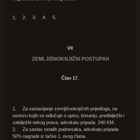
1. 2. 3. 4. 5.
VII
ZEMLJIŠNOKNJIŽNI POSTUPAK
Član 17.
1. Za sastavljanje zemljišnoknjižnih prijedloga, na
osnovu kojih se odlučuje o upisu, brisanju, predbilježbi i
zabilježbi nekog prava, advokatu pripada 240 KM.
2. Za sastav ostalih podnesaka, advokatu pripada
50% nagrade iz tačke 1. ovog člana.