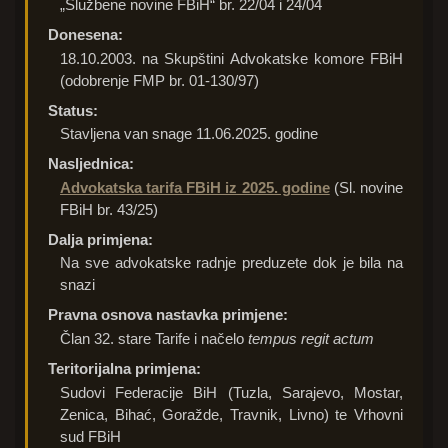
„Službene novine FBiH“ br. 22/04 i 24/04
Donesena:
18.10.2003. na Skupštini Advokatske komore FBiH
(odobrenje FMP br. 01-130/97)
Status:
Stavljena van snage 11.06.2025. godine
Nasljednica:
Advokatska tarifa FBiH iz 2025. godine
(Sl. novine
FBiH br. 43/25)
Dalja primjena:
Na sve advokatske radnje preduzete dok je bila na
snazi
Pravna osnova nastavka primjene:
Član 32. stare Tarife i načelo
tempus regit actum
Teritorijalna primjena:
Sudovi Federacije BiH (Tuzla, Sarajevo, Mostar,
Zenica, Bihać, Goražde, Travnik, Livno) te Vrhovni
sud FBiH