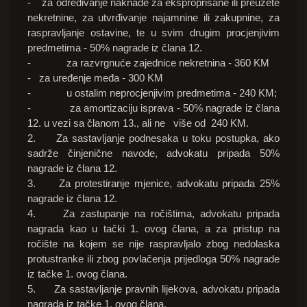
- za određivanje naknade za eksproprisane ili preuzete
nekretnine, za utvrđivanje najamnine ili zakupnine, za
raspravljanje ostavine, te u svim drugim procjenjivim
predmetima - 50% nagrade iz člana 12.
- za razvrgnuće zajednice nekretnina - 360 KM
- za uređenje međa - 300 KM
- u ostalim neprocjenjivim predmetima - 240 KM;
- za amortizaciju isprava - 50% nagrade iz člana
12. u vezi sa članom 13., ali ne više od 240 KM.
2. Za sastavljanje podnesaka u toku postupka, ako
sadrže činjenične navode, advokatu pripada 50%
nagrade iz člana 12.
3. Za protestiranje mjenice, advokatu pripada 25%
nagrade iz člana 12.
4. Za zastupanje na ročištima, advokatu pripada
nagrada kao u tački 1. ovog člana, a za pristup na
ročište na kojem se nije raspravljalo zbog nedolaska
protustranke ili zbog povlačenja prijedloga 50% nagrade
iz tačke 1. ovog člana.
5. Za sastavljanje pravnih lijekova, advokatu pripada
nagrada iz tačke 1. ovog člana.