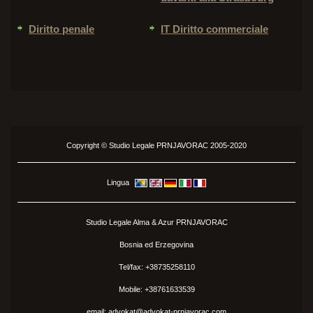
Diritto penale
IT Diritto commerciale
Copyright © Studio Legale PRNJAVORAC 2005-2020
Lingua
Studio Legale Alma &
Azur
PRNJAVORAC
Bosnia ed Erzegovina
Tel/fax:
+38735258110
Mobile:
+38761633539
email: advokat@advokat-prnjavorac.com