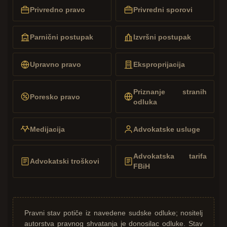
Privredno pravo
Privredni sporovi
Parnični postupak
Izvršni postupak
Upravno pravo
Eksproprijacija
Priznanje stranih
Poresko pravo
odluka
Medijacija
Advokatske usluge
Advokatska tarifa
Advokatski troškovi
FBiH
Pravni stav potiče iz navedene sudske odluke; nositelj
autorstva pravnog shvatanja je donosilac odluke. Stav