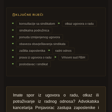
KLJUČNE RIJEČI
konsultacije sa sindikatom
otkaz ugovora o radu
sindikalna podružnica
ponuda izmijenjenog ugovora
obaveza obavještavanja sindikata
zaštita zaposlenika
radni odnos
prava iz ugovora o radu
Vrhovni sud FBiH
poslodavac i sindikat
Imate spor iz ugovora o radu, otkaz ili
potraživanje iz radnog odnosa? Advokatska
kancelarija Prnjavorac zastupa zaposlenike i