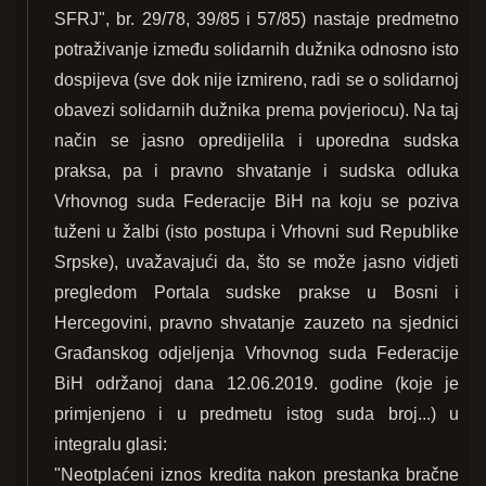
SFRJ", br. 29/78, 39/85 i 57/85) nastaje predmetno
potraživanje između solidarnih dužnika odnosno isto
dospijeva (sve dok nije izmireno, radi se o solidarnoj
obavezi solidarnih dužnika prema povjeriocu). Na taj
način se jasno opredijelila i uporedna sudska
praksa, pa i pravno shvatanje i sudska odluka
Vrhovnog suda Federacije BiH na koju se poziva
tuženi u žalbi (isto postupa i Vrhovni sud Republike
Srpske), uvažavajući da, što se može jasno vidjeti
pregledom Portala sudske prakse u Bosni i
Hercegovini, pravno shvatanje zauzeto na sjednici
Građanskog odjeljenja Vrhovnog suda Federacije
BiH održanoj dana 12.06.2019. godine (koje je
primjenjeno i u predmetu istog suda broj...) u
integralu glasi:
"Neotplaćeni iznos kredita nakon prestanka bračne