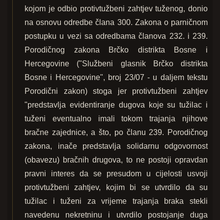
kojom je odbio protivtužbeni zahtjev tuženog, donio
na osnovu odredbe člana 300. Zakona o parničnom
postupku u vezi sa odredbama članova 232. i 239.
Porodičnog zakona Brčko distrikta Bosne i
Hercegovine ("Službeni glasnik Brčko distrikta
Bosne i Hercegovine", broj 23/07 - u daljem tekstu
Porodični zakon) stoga jer protivtužbeni zahtjev
"predstavlja evidentiranje dugova koje su tužilac i
tuženi eventualno imali tokom trajanja njihove
bračne zajednice, a što, po članu 239. Porodičnog
zakona, inače predstavlja solidarnu odgovornost
(obavezu) bračnih drugova, to ne postoji opravdan
pravni interes da se presudom u cijelosti usvoji
protivtužbeni zahtjev, kojim bi se utvrdilo da su
tužilac i tuženi za vrijeme trajanja braka stekli
navedenu nekretninu i utvrdilo postojanje duga