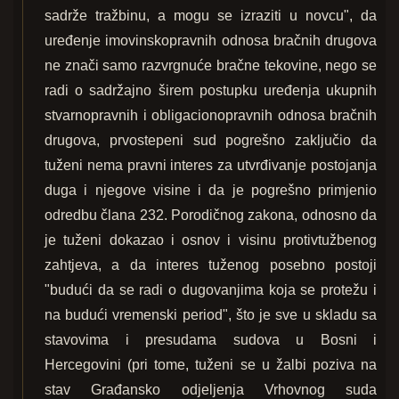
sadrže tražbinu, a mogu se izraziti u novcu", da
uređenje imovinskopravnih odnosa bračnih drugova
ne znači samo razvrgnuće bračne tekovine, nego se
radi o sadržajno širem postupku uređenja ukupnih
stvarnopravnih i obligacionopravnih odnosa bračnih
drugova, prvostepeni sud pogrešno zaključio da
tuženi nema pravni interes za utvrđivanje postojanja
duga i njegove visine i da je pogrešno primjenio
odredbu člana 232. Porodičnog zakona, odnosno da
je tuženi dokazao i osnov i visinu protivtužbenog
zahtjeva, a da interes tuženog posebno postoji
"budući da se radi o dugovanjima koja se protežu i
na budući vremenski period", što je sve u skladu sa
stavovima i presudama sudova u Bosni i
Hercegovini (pri tome, tuženi se u žalbi poziva na
stav Građansko odjeljenja Vrhovnog suda