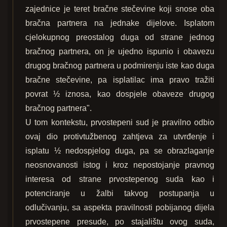
zajednice je teret bračne stečevine koji snose oba
bračna partnera na jednake dijelove. Isplatom
cjelokupnog preostalog duga od strane jednog
bračnog partnera, on je ujedno ispunio i obavezu
drugog bračnog partnera u podmirenju iste kao duga
bračne stečevine, pa isplatilac ima pravo tražiti
povrat ½ iznosa, kao dospjele obaveze drugog
bračnog partnera".
U tom kontekstu, prvostepeni sud je pravilno odbio
ovaj dio protivtužbenog zahtjeva za utvrđenje i
isplatu ½ nedospjelog duga, pa se obrazlaganje
neosnovanosti istog i kroz nepostojanje pravnog
interesa od strane prvostepenog suda kao i
potenciranje u žalbi takvog postupanja u
odlučivanju, sa aspekta pravilnosti pobijanog dijela
prvostepene presude, po stajalištu ovog suda,