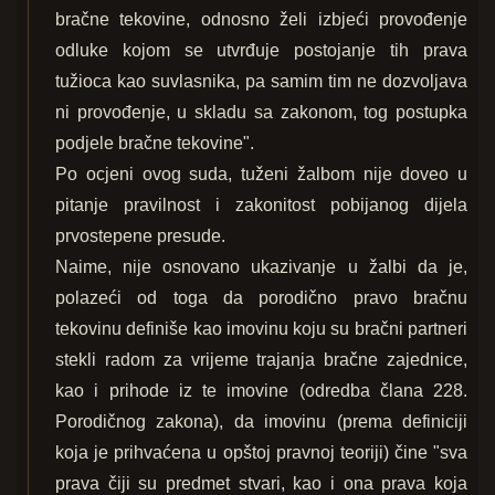
bračne tekovine, odnosno želi izbjeći provođenje
odluke kojom se utvrđuje postojanje tih prava
tužioca kao suvlasnika, pa samim tim ne dozvoljava
ni provođenje, u skladu sa zakonom, tog postupka
podjele bračne tekovine".
Po ocjeni ovog suda, tuženi žalbom nije doveo u
pitanje pravilnost i zakonitost pobijanog dijela
prvostepene presude.
Naime, nije osnovano ukazivanje u žalbi da je,
polazeći od toga da porodično pravo bračnu
tekovinu definiše kao imovinu koju su bračni partneri
stekli radom za vrijeme trajanja bračne zajednice,
kao i prihode iz te imovine (odredba člana 228.
Porodičnog zakona), da imovinu (prema definiciji
koja je prihvaćena u opštoj pravnoj teoriji) čine "sva
prava čiji su predmet stvari, kao i ona prava koja