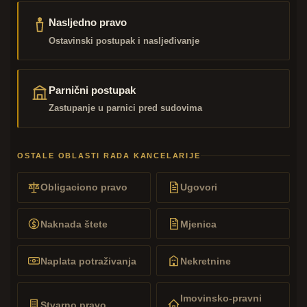
Nasljedno pravo
Ostavinski postupak i nasljeđivanje
Parnični postupak
Zastupanje u parnici pred sudovima
OSTALE OBLASTI RADA KANCELARIJE
Obligaciono pravo
Ugovori
Naknada štete
Mjenica
Naplata potraživanja
Nekretnine
Imovinsko-pravni
Stvarno pravo