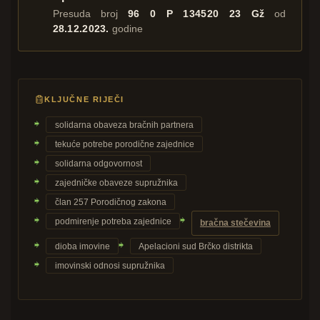
Presuda broj
96 0 P 134520 23 Gž
od
28.12.2023.
godine
KLJUČNE RIJEČI
solidarna obaveza bračnih partnera
tekuće potrebe porodične zajednice
solidarna odgovornost
zajedničke obaveze supružnika
član 257 Porodičnog zakona
podmirenje potreba zajednice
bračna stečevina
dioba imovine
Apelacioni sud Brčko distrikta
imovinski odnosi supružnika