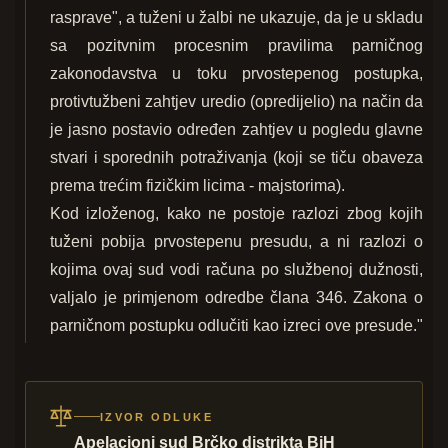
rasprave", a tuženi u žalbi ne ukazuje, da je u skladu
sa pozitvnim procesnim pravilima parničnog
zakonodavstva u toku prvostepenog postupka,
protivtužbeni zahtjev uredio (opredijelio) na način da
je jasno postavio određen zahtjev u pogledu glavne
stvari i sporednih potraživanja (koji se tiču obaveza
prema trećim fizičkim licima - majstorima).
Kod izloženog, kako ne postoje razlozi zbog kojih
tuženi pobija prvostepenu presudu, a ni razlozi o
kojima ovaj sud vodi računa po službenoj dužnosti,
valjalo je primjenom odredbe člana 346. Zakona o
parničnom postupku odlučiti kao izreci ove presude."
IZVOR ODLUKE
Apelacioni sud Brčko distrikta BiH