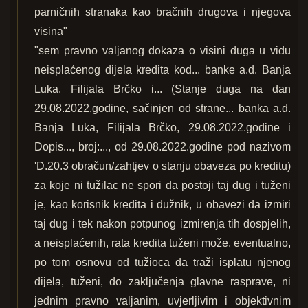
parničnih stranaka kao bračnih drugova i njegova
visina"
"sem pravno valjanog dokaza o visini duga u vidu
neisplaćenog dijela kredita kod... banke a.d. Banja
Luka, Filijala Brčko i... (Stanje duga na dan
29.08.2022.godine, sačinjen od strane... banka a.d.
Banja Luka, Filijala Brčko, 29.08.2022.godine i
Dopis..., broj:..., od 29.08.2022.godine pod nazivom
'D.20.3 obračun/zahtjev o stanju obaveza po kreditu)
za koje ni tužilac ne spori da postoji taj dug i tuženi
je, kao korisnik kredita i dužnik, u obavezi da izmiri
taj dug i tek nakon potpunog izmirenja tih dospjelih,
a neisplaćenih, rata kredita tuženi može, eventualno,
po tom osnovu od tužioca da traži isplatu njenog
dijela, tuženi, do zaključenja glavne rasprave, ni
jednim pravno valjanim, uvjerljivim i objektivnim