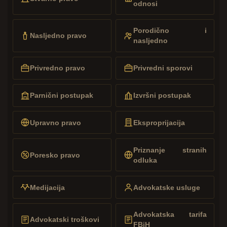
odnosi
Porodično i
Nasljedno pravo
nasljedno
Privredno pravo
Privredni sporovi
Parnični postupak
Izvršni postupak
Upravno pravo
Eksproprijacija
Priznanje stranih
Poresko pravo
odluka
Medijacija
Advokatske usluge
Advokatska tarifa
Advokatski troškovi
FBiH