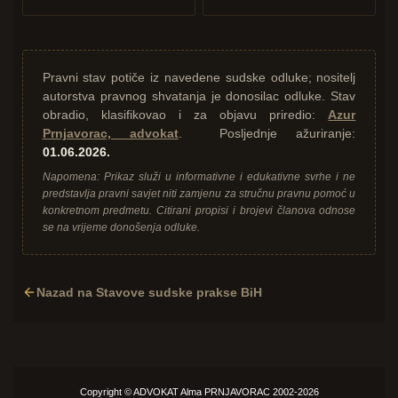
Pravni stav potiče iz navedene sudske odluke; nositelj
autorstva pravnog shvatanja je donosilac odluke. Stav
obradio, klasifikovao i za objavu priredio:
Azur
Prnjavorac, advokat
. Posljednje ažuriranje:
01.06.2026.
Napomena: Prikaz služi u informativne i edukativne svrhe i ne
predstavlja pravni savjet niti zamjenu za stručnu pravnu pomoć u
konkretnom predmetu. Citirani propisi i brojevi članova odnose
se na vrijeme donošenja odluke.
Nazad na Stavove sudske prakse BiH
Copyright ©
ADVOKAT
Alma PRNJAVORAC 2002-2026