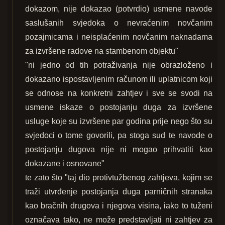
dokazom, nije dokazao (potvrdio) usmene navode
saslušanih svjedoka o nevraćenim novčanim
pozajmicama i neisplaćenim novčanim naknadama
za izvršene radove na stambenom objektu"
"ni jedno od tih potraživanja nije obrazloženo i
dokazano ispostavljenim računom ili uplatnicom koji
se odnose na konkretni zahtjev i sve se svodi na
usmene iskaze o postojanju duga za izvršene
usluge koje su izvršene par godina prije nego što su
svjedoci o tome govorili, pa stoga sud te navode o
postojanju dugova nije ni mogao prihvatiti kao
dokazane i osnovane"
te zato što "taj dio protivtužbenog zahtjeva, kojim se
traži utvrđenje postojanja duga parničnih stranaka
kao bračnih drugova i njegova visina, iako to tuženi
označava tako, ne može predstavljati ni zahtjev za