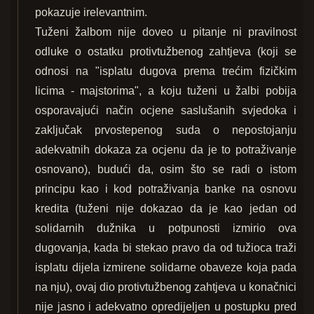
pokazuje irelevantnim.
Tuženi žalbom nije doveo u pitanje ni pravilnost
odluke o ostatku protivtužbenog zahtjeva (koji se
odnosi na "isplatu dugova prema trećim fizičkim
licima - majstorima", a koju tuženi u žalbi pobija
osporavajući način ocjene saslušanih svjedoka i
zaključak prvostepenog suda o nepostojanju
adekvatnih dokaza za ocjenu da je to potraživanje
osnovano), budući da, osim što se radi o istom
principu kao i kod potraživanja banke na osnovu
kredita (tuženi nije dokazao da je kao jedan od
solidarnih dužnika u potpunosti izmirio ova
dugovanja, kada bi stekao pravo da od tužioca traži
isplatu dijela izmirene solidarne obaveze koja pada
na nju), ovaj dio protivtužbenog zahtjeva u konačnici
nije jasno i adekvatno opredijeljen u postupku pred