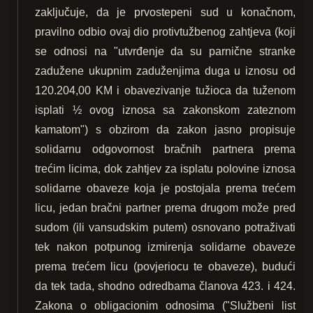
zaključuje, da je prvostepeni sud u konačnom,
pravilno odbio ovaj dio protivtužbenog zahtjeva (koji
se odnosi na "utvrđenje da su parnične stranke
zadužene ukupnim zaduženjima duga u iznosu od
120.204,00 KM i obavezivanje tužioca da tuženom
isplati ½ ovog iznosa sa zakonskom zateznom
kamatom") s obzirom da zakon jasno propisuje
solidarnu odgovornost bračnih partnera prema
trećim licima, dok zahtjev za isplatu polovine iznosa
solidarne obaveze koja je postojala prema trećem
licu, jedan bračni partner prema drugom može pred
sudom (ili vansudskim putem) osnovano potraživati
tek nakon potpunog izmirenja solidarne obaveze
prema trećem licu (povjeriocu te obaveze), budući
da tek tada, shodno odredbama članova 423. i 424.
Zakona o obligacionim odnosima ("Službeni list