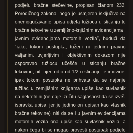
podjelu bračne stečevine, propisan članom 232.
Porodičnog zakona, nego je usmjeren isključivo na
onemogućavanje upisa udjela tužioca u sticanju te
bračne tekovine u zemljišno-knjižnim evidencijama i
javnim evidencijama motornih vozila", budući da
"iako, tokom postupka, tuženi ni jednim pravno
valjanim, uvjerljivim i objektivnim dokazom nije
osporavao tužiocu učešće u sticanju bračne
tekovine, niti njen udio od 1/2 u sticanju te imovine,
ipak tokom postupka ne prihvata da se najprije
tužilac u zemljišnim knjigama upiše kao suvlasnik
na nekretnini (ne daje izričitu saglasnost da se izvrši
ispravka upisa, jer je jedino on upisan kao vlasnik
bračne tekovine), niti da se i u javnim evidencijama
motornih vozila ona upiše kao suvlasnik vozila, a
nakon čega bi se mogao provesti postupak podjele