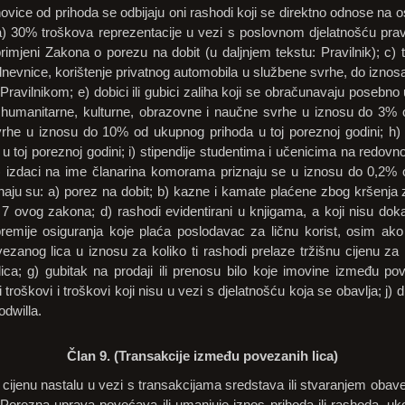
vice od prihoda se odbijaju oni rashodi koji se direktno odnose na os
: a) 30% troškova reprezentacije u vezi s poslovnom djelatnošću pra
rimjeni Zakona o porezu na dobit (u daljnjem tekstu: Pravilnik); c) 
dnevnice, korištenje privatnog automobila u službene svrhe, do iznosa 
 Pravilnikom; e) dobici ili gubici zaliha koji se obračunavaju posebno
za humanitarne, kulturne, obrazovne i naučne svrhe u iznosu do 3% 
svrhe u iznosu do 10% od ukupnog prihoda u toj poreznoj godini; h
 toj poreznoj godini; i) stipendije studentima i učenicima na redo
 j) izdaci na ime članarina komorama priznaju se u iznosu do 0,2%
znaju su: a) porez na dobit; b) kazne i kamate plaćene zbog kršenja 
 7 ovog zakona; d) rashodi evidentirani u knjigama, a koji nisu d
emije osiguranja koje plaća poslodavac za ličnu korist, osim ako 
vezanog lica u iznosu za koliko ti rashodi prelaze tržišnu cijenu z
a; g) gubitak na prodaji ili prenosu bilo koje imovine između pove
i troškovi i troškovi koji nisu u vezi s djelatnošću koja se obavlja; j)
dwilla.
Član 9. (Transakcije između povezanih lica)
 cijenu nastalu u vezi s transakcijama sredstava ili stvaranjem oba
Porezna uprava povećava ili umanjuje iznos prihoda ili rashoda, uko