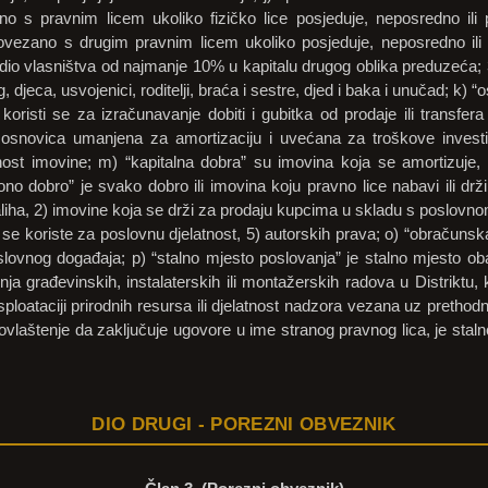
ano s pravnim licem ukoliko fizičko lice posjeduje, neposredno il
povezano s drugim pravnim licem ukoliko posjeduje, neposredno il
o vlasništva od najmanje 10% u kapitalu drugog oblika preduzeća; 3) 
g, djeca, usvojenici, roditelji, braća i sestre, djed i baka i unučad; k) 
koristi se za izračunavanje dobiti i gubitka od prodaje ili transfera
osnovica umanjena za amortizaciju i uvećana za troškove investi
dnost imovine; m) “kapitalna dobra” su imovina koja se amortizuje, 
ciono dobro” je svako dobro ili imovina koju pravno lice nabavi ili dr
aliha, 2) imovine koja se drži za prodaju kupcima u skladu s poslovno
 se koriste za poslovnu djelatnost, 5) autorskih prava; o) “obračunska
nog događaja; p) “stalno mjesto poslovanja” je stalno mjesto obav
a građevinskih, instalaterskih ili montažerskih radova u Distriktu, ka
eksploataciji prirodnih resursa ili djelatnost nadzora vezana uz preth
ma ovlaštenje da zaključuje ugovore u ime stranog pravnog lica, je stal
DIO DRUGI - POREZNI OBVEZNIK