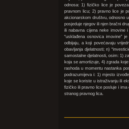
odnosa: 1) fizičko lice je povez
pravnom licu; 2) pravno lice je 
akcionarskom društvu, odnosno udi
posjeduje njegov ili njen bračni dru
ili nabavna cijena neke imovine i 
“usklađena osnovica imovine” je 
odbijaju, a koji povećavaju vrije
obavljanja djelatnosti; n) “investi
samostalne djelatnosti, osim: 1) z
koja se amortizuje, 4) zgrada koje
rashoda u momentu nastanka poslov
podrazumijeva i: 1) mjesto izvođenj
koje se koriste u istraživanju ili 
fizičko ili pravno lice posluje i i
stranog pravnog lica.