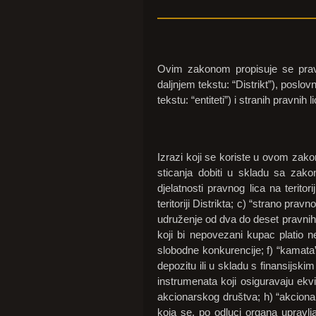
Ovim zakonom propisuje se pravni
daljnjem tekstu: “Distrikt”), poslovn
tekstu: “entiteti”) i stranih pravnih 
Izrazi koji se koriste u ovom zakon
sticanja dobiti u skladu sa zakon
djelatnosti pravnog lica na teritor
teritoriji Distrikta; c) “strano pra
udruženje od dva do deset pravnih l
koji bi nepovezani kupac platio n
slobodne konkurencije; f) “kamata” 
depozitu ili u skladu s finansijski
instrumenata koji osiguravaju ekvi
akcionarskog društva; h) “akcionar”
koja se, po odluci organa upravlja