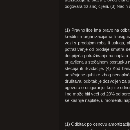
odgovara tržišnoj cijeni. (3) Način 
(1) Pravno lice ima pravo na odbi
kreditnim organizacijama ili osigu
vezi s prodajom roba ili usluga, a
potraživanje od prodaje smatra s
dospijeća potraživanja na naplatu i
prijavljena u stečajnom postupku na
stečaja ili likvidacije. (4) Kod b
uobičajene gubitke zbog nenaplaće
društava, odbitak je dozvoljen za
ugovora o osiguranju, koji se odno
i ne može biti veći od 20% od pore
se kasnije naplate, u momentu nap
(1) Odbitak po osnovu amortizacije