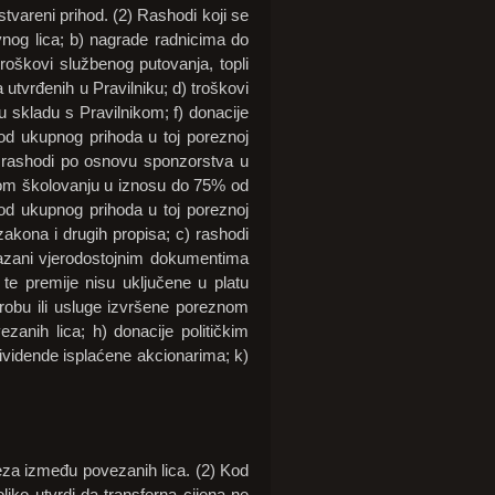
tvareni prihod. (2) Rashodi koji se
vnog lica; b) nagrade radnicima do
troškovi službenog putovanja, topli
utvrđenih u Pravilniku; d) troškovi
 u skladu s Pravilnikom; f) donacije
od ukupnog prihoda u toj poreznoj
) rashodi po osnovu sponzorstva u
vnom školovanju u iznosu do 75% od
 od ukupnog prihoda u toj poreznoj
zakona i drugih propisa; c) rashodi
okazani vjerodostojnim dokumentima
te premije nisu uključene u platu
a robu ili usluge izvršene poreznom
zanih lica; h) donacije političkim
 dividende isplaćene akcionarima; k)
veza između povezanih lica. (2) Kod
liko utvrdi da transferna cijena ne