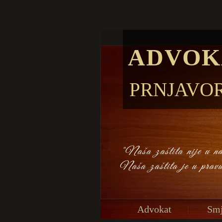
ADVOK
PRNJAVO
"Naša zaštita nije u naš
Naša zaštita je u prav
Advokat
Smj