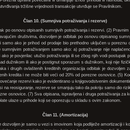
utvrđivanja tržišne vrijednosti transakcije utvrđuje se Pravilnikom.
Član 10. (Sumnjiva potraživanja i rezerve)
tak po osnovu otpisanih sumnjivih potraživanja i rezervi. (2) Pravni
ravajućim društvima, dozvoljen je odbitak po osnovu otpisanog sumnj
li samo ako je prihod od prodaje bio prethodno uključen u poreznu os
e sumnjivim potraživanjem samo ako: a) potraživanje nije naplaće
 ako je povjerilac utužio potraživanja ili se zbog njih vodi postupak 
d dužnikom ili ako je postignut sporazum s dužnikom, koji nije fizičk
anaka i drugih ovlaštenih kreditnih organizacija odbitak je dozvolje
nih kredita i ne može biti veći od 20% od porezne osnovice. (5) Kod
 povećanje rezervi kako je evidentirano u knjigovodstvenim dokument
si na reosiguranje, rezerve se smanjuju tako da pokriju samo dio rizi
zne osnovice. (7) Sva otpisana, ispravljena i druga potraživanja za ko
late ulaze u prihode koji se oporezuju u skladu s ovim zakonom.
Član 11. (Amortizacija)
 dozvoljen je samo u vezi s imovinom koja podliježe amortizaciji i koj