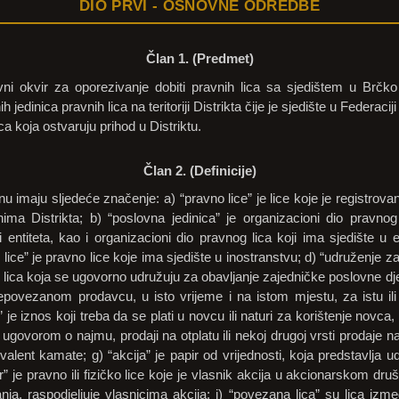
DIO PRVI - OSNOVNE ODREDBE
Član 1. (Predmet)
 okvir za oporezivanje dobiti pravnih lica sa sjedištem u Brčko
ih jedinica pravnih lica na teritoriji Distrikta čije je sjedište u Federaci
lica koja ostvaruju prihod u Distriktu.
Član 2. (Definicije)
u imaju sljedeće značenje: a) “pravno lice” je lice koje je registrovan
ima Distrikta; b) “poslovna jedinica” je organizacioni dio pravnog 
iji entiteta, kao i organizacioni dio pravnog lica koji ima sjedište u
vno lice” je pravno lice koje ima sjedište u inostranstvu; d) “udruženje 
ica koja se ugovorno udružuju za obavljanje zajedničke poslovne djela
epovezanom prodavcu, u isto vrijeme i na istom mjestu, za istu ili 
je iznos koji treba da se plati u novcu ili naturi za korištenje novc
m ugovorom o najmu, prodaji na otplatu ili nekoj drugoj vrsti prodaje 
valent kamate; g) “akcija” je papir od vrijednosti, koja predstavlja
 je pravno ili fizičko lice koje je vlasnik akcija u akcionarskom društv
nja, raspodjeljuje vlasnicima akcija; j) “povezana lica” su lica izme