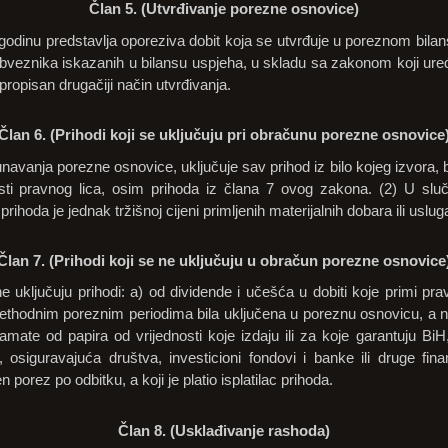
Član 5. (Utvrđivanje porezne osnovice)
odinu predstavlja oporeziva dobit koja se utvrđuje u poreznom bilans
bveznika iskazanih u bilansu uspjeha, u skladu sa zakonom koji ure
opisan drugačiji način utvrđivanja.
Član 6. (Prihodi koji se uključuju pri obračunu porezne osnovice
navanja porezne osnovice, uključuje sav prihod iz bilo kojeg izvora, bi
osti pravnog lica, osim prihoda iz člana 7 ovog zakona. (2) U sluč
prihoda je jednak tržišnoj cijeni primljenih materijalnih dobara ili uslug
Član 7. (Prihodi koji se ne uključuju u obračun porezne osnovice
ključuju prihodi: a) od dividende i učešća u dobiti koje primi prav
prethodnim poreznim periodima bila uključena u poreznu osnovicu, a n
amate od papira od vrijednosti koje izdaju ili za koje garantuju BiH, 
siguravajuća društva, investicioni fondovi i banke ili druge finans
n porez po odbitku, a koji je platio isplatilac prihoda.
Član 8. (Usklađivanje rashoda)