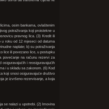
m licima, osim bankama, ovlaštenim
ivog potraživanja koji proistekne u
novicu pravnog lica. (3) Kredit ili
no u roku od 12 mjeseci od datuma
prinudne naplate; b) su potraživanja
o lice ili povezano lice, u postupku
n za povećanje na računu rezervi za
 osiguravajućih i reosiguravajućih
ima i u skladu sa zakonom. (6) Kod
ka koji snosi osiguravajuće društvo
ja je izvršeno rezervisanje, a koja
a se nalazi u upotrebi. (2) Imovina