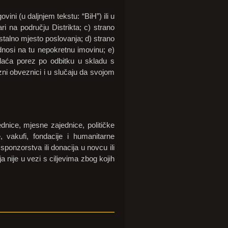
vini (u daljnjem tekstu: “BiH”) ili u
ari na području Distrikta; c) strano
 stalno mjesto poslovanja; d) strano
odnosi na tu nepokretnu imovinu; e)
plaća porez po odbitku u skladu s
ni obveznici i u slučaju da svojom
dnice, mjesne zajednice, političke
e, vakufi, fondacije i humanitarne
sponzorstva ili donacija u novcu ili
ja nije u vezi s ciljevima zbog kojih