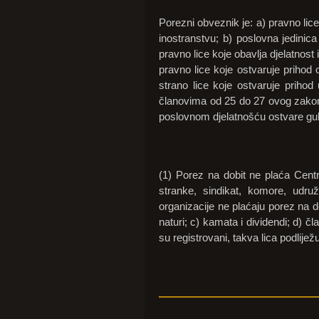
Porezni obveznik je: a) pravno lice 
inostranstvu; b) poslovna jedinica 
pravno lice koje obavlja djelatnost
pravno lice koje ostvaruje prihod 
strano lice koje ostvaruje priho
članovima od 25 do 27 ovog zakona
poslovnom djelatnošću ostvare gubi
(1) Porez na dobit ne plaća Centr
stranke, sindikat, komore, udruže
organizacije ne plaćaju porez na do
naturi; c) kamata i dividendi; d) čl
su registrovani, takva lica podlije