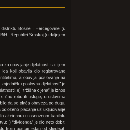
 distriktu Bosne i Hercegovine (u
ji BiH i Republici Srpskoj (u daljnjem
o za obavljanje djelatnosti s ciljem
lica koji obavlja dio registrovane
 entitetima, a obavlja poslovanje na
za zajedničku poslovnu djelatnost” je
tnosti; e) “tržišna cijena” je iznos
sličnu robu ili usluge, u uslovima
a, bilo da se plaća obaveza po dugu,
na odloženo plaćanje uz uključivanje
 udio akcionara u osnovnom kapitalu
u; i) “dividenda” je dio neto dobiti
đu kojih postoji jedan od sljedećih