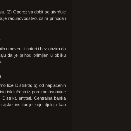
u. (2) Oporeziva dobit se utvrđuje
đuje računovodstvo, osim prihoda i
)
lo u novcu ili naturi i bez obzira da
aju da je prihod primljen u obliku
a.
)
no lice Distrikta; b) od naplaćenih
isu isključena iz porezne osnovice
Distrikt, entiteti, Centralna banka
ijske institucije koje djeluju kao