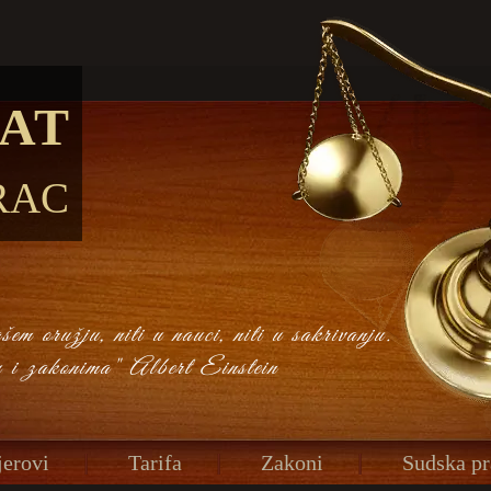
AT
RAC
em oružju, niti u nauci, niti u sakrivanju.
u i zakonima" Albert Einstein
erovi
Tarifa
Zakoni
Sudska pr