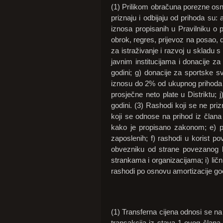
(1) Prilikom obračuna porezne osno
priznaju i odbijaju od prihoda su
iznosa propisanih u Pravilniku o p
obrok, regres, prijevoz na posao, 
za istraživanje i razvoj u skladu s
javnim institucijama i donacije 
godini; g) donacije za sportske 
iznosu do 2% od ukupnog prihoda u
prosječne neto plate u Distriktu;
godini. (3) Rashodi koji se ne pri
koji se odnose na prihod iz člana
kako je propisano zakonom; e) pr
zaposlenih; f) rashodi u korist po
obvezniku od strane povezanog lic
strankama i organizacijama; i) ličn
rashodi po osnovu amortizacije goo
(1) Transferna cijena odnosi se na
transakcija iz stava 1 ovog člana 