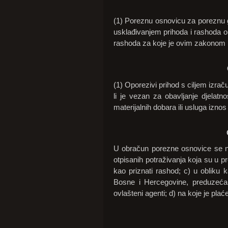
(1) Poreznu osnovicu za poreznu g
usklađivanjem prihoda i rashoda o
rashoda za koje je ovim zakonom pr
(1) Oporezivi prihod s ciljem izraču
li je vezan za obavljanje djelatn
materijalnih dobara ili usluga iznos 
U obračun porezne osnovice se ne u
otpisanih potraživanja koja su u 
kao priznati rashod; c) u obliku k
Bosne i Hercegovine, preduzeća, o
ovlašteni agenti; d) na koje je plaće