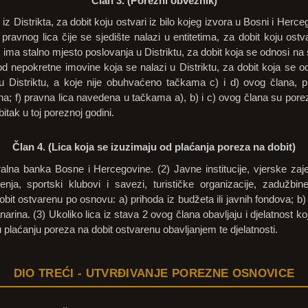
Član 3. (Porezni obveznik)
iz Distrikta, za dobit koju ostvari iz bilo kojeg izvora u Bosni i Hercego
pravnog lica čije se sjedište nalazi u entitetima, za dobit koju ostv
 i ima stalno mjesto poslovanja u Distriktu, za dobit koja se odnosi na
od nepokretne imovine koja se nalazi u Distriktu, za dobit koja se 
d u Distriktu, a koje nije obuhvaćeno tačkama c) i d) ovog člana, 
; f) pravna lica navedena u tačkama a), b) i c) ovog člana su porez
tak u toj poreznoj godini.
Član 4. (Lica koja se izuzimaju od plaćanja poreza na dobit)
alna banka Bosne i Hercegovine. (2) Javne institucije, vjerske zaje
nja, sportski klubovi i savezi, turističke organizacije, zadužbin
bit ostvarenu po osnovu: a) prihoda iz budžeta ili javnih fondova; b) 
anarina. (3) Ukoliko lica iz stava 2 ovog člana obavljaju i djelatnost ko
žu plaćanju poreza na dobit ostvarenu obavljanjem te djelatnosti.
DIO TREĆI - UTVRĐIVANJE POREZNE OSNOVICE