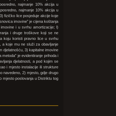
i posredno, najmanje 10% akcija u
i posredno, najmanje 10% akcija u
fizičko lice posjeduje akcije koje
“osnovica imovine” je cijena koštanja
 imovine i u svrhu amortizacije; l)
ranja i druge troškove koji se ne
a koju koristi pravno lice u svrhu
ži, a koje mu ne služi za obavljanje
m djelatnošću, 3) kapitalne imovine
 metoda” je evidentiranje prihoda i
ljanja djelatnosti, a pod kojim se
o i mjesto instalacije ili strukture
odno navedeno, 2) mjesto, gdje drugo
no mjesto poslovanja u Distriktu tog