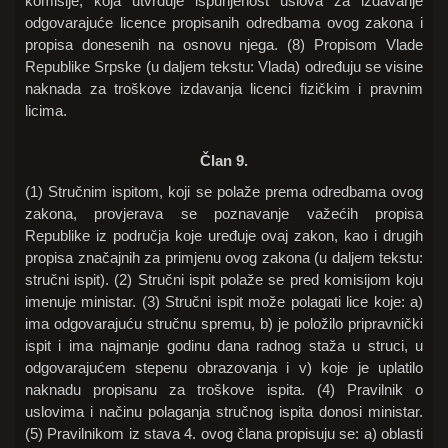
komisije, koja utvrđuje ispunjenost uslova za izdavanje
odgovarajuće licence propisanih odredbama ovog zakona i
propisa donesenih na osnovu njega. (8) Propisom Vlade
Republike Srpske (u daljem tekstu: Vlada) određuju se visine
naknada za troškove izdavanja licenci fizičkim i pravnim
licima.
Član 9.
(1) Stručnim ispitom, koji se polaže prema odredbama ovog
zakona, provjerava se poznavanje važećih propisa
Republike iz područja koje uređuje ovaj zakon, kao i drugih
propisa značajnih za primjenu ovog zakona (u daljem tekstu:
stručni ispit). (2) Stručni ispit polaže se pred komisijom koju
imenuje ministar. (3) Stručni ispit može polagati lice koje: a)
ima odgovarajuću stručnu spremu, b) je položilo pripravnički
ispit i ima najmanje godinu dana radnog staža u struci, u
odgovarajućem stepenu obrazovanja i v) koje je uplatilo
naknadu propisanu za troškove ispita. (4) Pravilnik o
uslovima i načinu polaganja stručnog ispita donosi ministar.
(5) Pravilnikom iz stava 4. ovog člana propisuju se: a) oblasti