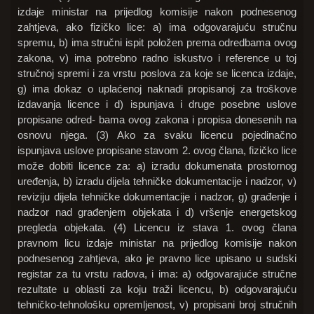
izdaje ministar na prijedlog komisije nakon podnesenog
zahtjeva, ako fizičko lice: a) ima odgovarajuću stručnu
spremu, b) ima stručni ispit položen prema odredbama ovog
zakona, v) ima potrebno radno iskustvo i reference u toj
stručnoj spremi i za vrstu poslova za koje se licenca izdaje,
g) ima dokaz o uplaćenoj naknadi propisanoj za troškove
izdavanja licence i d) ispunjava i druge posebne uslove
propisane odred- bama ovog zakona i propisa donesenih na
osnovu njega. (3) Ako za svaku licencu pojedinačno
ispunjava uslove propisane stavom 2. ovog člana, fizičko lice
može dobiti licence za: a) izradu dokumenata prostornog
uređenja, b) izradu dijela tehničke dokumentacije i nadzor, v)
reviziju dijela tehničke dokumentacije i nadzor, g) građenje i
nadzor nad građenjem objekata i d) vršenje energetskog
pregleda objekata. (4) Licencu iz stava 1. ovog člana
pravnom licu izdaje ministar na prijedlog komisije nakon
podnesenog zahtjeva, ako je pravno lice upisano u sudski
registar za tu vrstu radova, i ima: a) odgovarajuće stručne
rezultate u oblasti za koju traži licencu, b) odgovarajuću
tehničko-tehnološku opremljenost, v) propisani broj stručnih