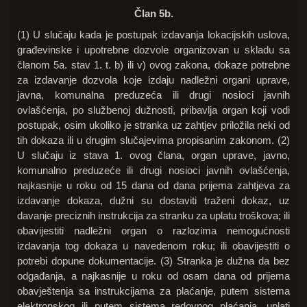
Član 5b.
(1) U slučaju kada je postupak izdavanja lokacijskih uslova,
građevinske i upotrebne dozvole organizovan u skladu sa
članom 5a. stav 1. t. b) ili v) ovog zakona, dokaze potrebne
za izdavanje dozvola koje izdaju nadležni organi uprave,
javna, komunalna preduzeća ili drugi nosioci javnih
ovlašćenja, po službenoj dužnosti, pribavlja organ koji vodi
postupak, osim ukoliko je stranka uz zahtjev priložila neki od
tih dokaza ili u drugim slučajevima propisanim zakonom. (2)
U slučaju iz stava 1. ovog člana, organ uprave, javno,
komunalno preduzeće ili drugi nosioci javnih ovlašćenja,
najkasnije u roku od 15 dana od dana prijema zahtjeva za
izdavanje dokaza, dužni su dostaviti traženi dokaz, uz
davanje preciznih instrukcija za stranku za uplatu troškova; ili
obavijestiti nadležni organ o razlozima nemogućnosti
izdavanja tog dokaza u navedenom roku; ili obavijestiti o
potrebi dopune dokumentacije. (3) Stranka je dužna da bez
odgađanja, a najkasnije u roku od osam dana od prijema
obavještenja sa instrukcijama za plaćanje, putem sistema
elektronskog ili putem sistema redovnog plaćanja, uplati