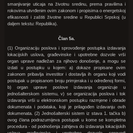
smanjivanje uticaja na životnu sredinu, prema pravilima i
rokovima utvrđenim ovim zakonom i propisima o energetskoj
efikasnosti i zaštiti životne sredine u Republici Srpskoj (u
daljem tekstu: Republika).
Član 5a.
(1) Organizaciju poslova i sprovođenje postupka izdavanja
lokacijskih uslova, građevinske i upotrebne dozvole vrši
organ uprave nadležan za njihovo donošenje, a mogu se
izdati u postupku u kojem: a) dokaze propisane ovim
zakonom pribavlja investitor i dostavlja ih organu koji vodi
postupak u propisanom broju primjeraka i u određenoj formi,
b) organ uprave poslove izdavanja organizuje u
jednošalterskom sistemu, v) se organizacija poslova i tok
izdavanja vrši u elektronskom postupku razmjene i obrade
dokumenata i podataka, koji je prilagođen izdavanju ovih
dokumenata. (2) Jednošalterski sistem iz stava 1. tačka b)
ovog člana podrazumijeva postupak u kome se kompletna
procedura - od podnošenja zahtjeva do izdavanja lokacijskih
uslova, građevinske i upotrebne dozvole, sprovodi