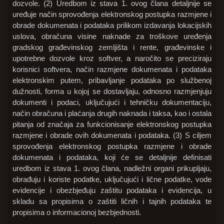
dozvole. (2) Uredbom iz stava 1. ovog člana detaljnije se
uređuje način sprovođenja elektronskog postupka razmjene i
obrade dokumenata i podataka prilikom izdavanja lokacijskih
uslova, obračuna visine naknade za troškove uređenja
gradskog građevinskog zemljišta i rente, građevinske i
upotrebne dozvole kroz softver, a naročito se preciziraju
korisnici softvera, način razmjene dokumenata i podataka
elektronskim putem, pribavljanje podataka po službenoj
dužnosti, forma u kojoj se dostavljaju, odnosno razmjenjuju
dokumenti i podaci, uključujući i tehničku dokumentaciju,
način obračuna i plaćanja drugih naknada i taksa, kao i ostala
pitanja od značaja za funkcionisanje elektronskog postupka
razmjene i obrade ovih dokumenata i podataka. (3) S ciljem
sprovođenja elektronskog postupka razmjene i obrade
dokumenata i podataka, koji će se detaljnije definisati
uredbom iz stava 1. ovog člana, nadležni organi prikupljaju,
obrađuju i koriste podatke, uključujući i lične podatke, vode
evidencije i obezbjeđuju zaštitu podataka i evidencija, u
skladu sa propisima o zaštiti ličnih i tajnih podataka te
propisima o informacionoj bezbjednosti.