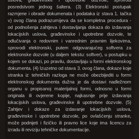
posredstvom jednog šaltera. (3) Elektronski postupak
razmjene i obrade dokumenata i podataka iz stava 1. tačka
v) ovog člana podrazumijeva da se kompletna procedura -
od podnošenja zahtjeva i dostavljanja dokaza do izdavanja
lokacijskih uslova, građevinske i upotrebne dozvole, te
odlučivanja o redovnim i vanrednim pravnim lijekovima,
sprovodi elektronski, putem odgovarajućeg softvera za
elektronske dozvole (u daljem tekstu: softver), u postupku u
kojem se dokazi, po pravilu, dostavljaju u formi elektronskog
dokumenta. (4) Izuzetno od stava 3. ovog člana, dokaze koje
stranka iz tehničkih razloga ne može obezbijediti u formi
elektronskog dokumenta dužna je da dostavi nadležnom
organu u propisanoj materijalnoj formi, odnosno u formi
originala ili ovjerene kopije, najkasnije prije izdavanja
lokacijskih uslova, građevinske ili upotrebne dozvole. (5)
Zahtjev i dokaze za izdavanje lokacijskih uslova,
građevinske i upotrebne dozvole, po ovlašćenju stranke,
može podnijeti i fizičko ili pravno lice koje ima licencu za
izradu ili reviziju tehničke dokumentacije.