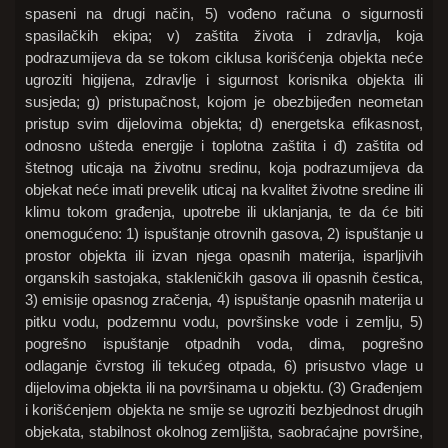
spaseni na drugi način, 5) vođeno računa o sigurnosti
spasilačkih ekipa; v) zaštita života i zdravlja, koja
podrazumijeva da se tokom ciklusa korišćenja objekta neće
ugroziti higijena, zdravlje i sigurnost korisnika objekta ili
susjeda; g) pristupačnost, kojom je obezbijeđen neometan
pristup svim dijelovima objekta; d) energetska efikasnost,
odnosno ušteda energije i toplotna zaštita i đ) zaštita od
štetnog uticaja na životnu sredinu, koja podrazumijeva da
objekat neće imati prevelik uticaj na kvalitet životne sredine ili
klimu tokom građenja, upotrebe ili uklanjanja, te da će biti
onemogućeno: 1) ispuštanje otrovnih gasova, 2) ispuštanje u
prostor objekta ili izvan njega opasnih materija, isparljivih
organskih sastojaka, stakleničkih gasova ili opasnih čestica,
3) emisije opasnog zračenja, 4) ispuštanje opasnih materija u
pitku vodu, podzemnu vodu, površinske vode i zemlju, 5)
pogrešno ispuštanje otpadnih voda, dima, pogrešno
odlaganje čvrstog ili tekućeg otpada, 6) prisustvo vlage u
dijelovima objekta ili na površinama u objektu. (3) Građenjem
i korišćenjem objekta ne smije se ugroziti bezbjednost drugih
objekata, stabilnost okolnog zemljišta, saobraćajne površine,