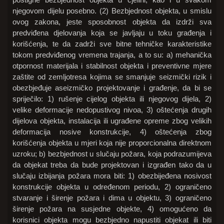
njegovom dijelu posebno. (2) Bezbjednost objekta, u smislu
ovog zakona, jeste sposobnost objekta da izdrži sva
predviđena djelovanja koja se javljaju u toku građenja i
korišćenja, te da zadrži sve bitne tehničke karakteristike
tokom predviđenog vremena trajanja, a to su: a) mehanička
otpornost materijala i stabilnost objekta i preventivne mjere
zaštite od zemljotresa kojima se smanjuje seizmički rizik i
obezbjeđuje aseizmičko projektovanje i građenje, da bi se
spriječilo: 1) rušenje cijelog objekta ili njegovog dijela, 2)
velike deformacije nedopustivog nivoa, 3) oštećenja drugih
dijelova objekta, instalacija ili ugrađene opreme zbog velikih
deformacija nosive konstrukcije, 4) oštećenja zbog
korišćenja objekta u mjeri koja nije proporcionalna direktnom
uzroku; b) bezbjednost u slučaju požara, koja podrazumijeva
da objekat treba da bude projektovan i izgrađen tako da u
slučaju izbijanja požara mora biti: 1) obezbijeđena nosivost
konstrukcije objekta u određenom periodu, 2) ograničeno
stvaranje i širenje požara i dima u objektu, 3) ograničeno
širenje požara na susjedne objekte, 4) omogućeno da
korisnici objekta mogu bezbjedno napustiti objekat ili biti