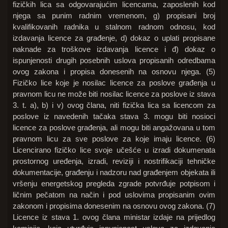
fizičkih lica sa odgovarajućim licencama, zaposlenih kod
njega sa punim radnim vremenom, g) propisani broj
kvalifikovanih radnika u stalnom radnom odnosu, kod
izdavanja licence za građenje, d) dokaz o uplati propisane
naknade za troškove izdavanja licence i đ) dokaz o
ispunjenosti drugih posebnih uslova propisanih odredbama
ovog zakona i propisa donesenih na osnovu njega. (5)
Fizičko lice koje je nosilac licence za poslove građenja u
pravnom licu ne može biti nosilac licence za poslove iz stava
3. t. a), b) i v) ovog člana, niti fizička lica sa licencom za
poslove iz navedenih tačaka stava 3. mogu biti nosioci
licence za poslove građenja, ali mogu biti angažovana u tom
pravnom licu za sve poslove za koje imaju licence. (6)
Licencirano fizičko lice svoje učešće u izradi dokumenata
prostornog uređenja, izradi, reviziji i nostrifikaciji tehničke
dokumentacije, građenju i nadzoru nad građenjem objekata ili
vršenju energetskog pregleda zgrade potvrđuje potpisom i
ličnim pečatom na način i pod uslovima propisanim ovim
zakonom i propisima donesenim na osnovu ovog zakona. (7)
Licence iz stava 1. ovog člana ministar izdaje na prijedlog