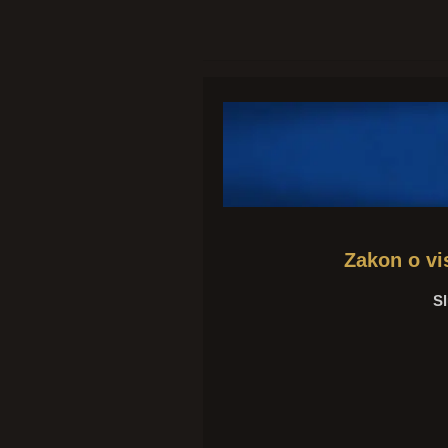
Zakon o vi
Sl