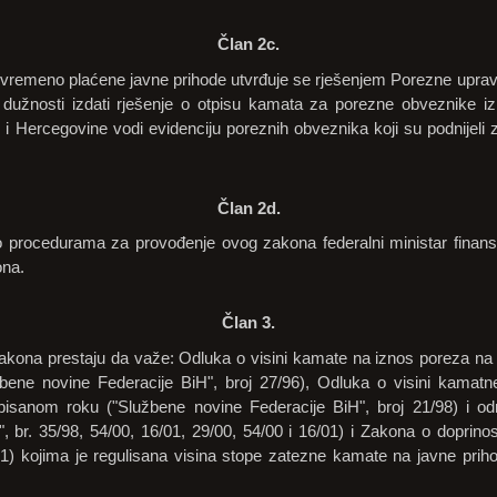
Član 2c.
vremeno plaćene javne prihode utvrđuje se rješenjem Porezne uprav
dužnosti izdati rješenje o otpisu kamata za porezne obveznike iz
 Hercegovine vodi evidenciju poreznih obveznika koji su podnijeli z
Član 2d.
procedurama za provođenje ovog zakona federalni ministar finansi
ona.
Član 3.
ona prestaju da važe: Odluka o visini kamate na iznos poreza na pr
bene novine Federacije BiH", broj 27/96), Odluka o visini kamatn
opisanom roku ("Službene novine Federacije BiH", broj 21/98) i 
, br. 35/98, 54/00, 16/01, 29/00, 54/00 i 16/01) i Zakona o doprin
/01) kojima je regulisana visina stope zatezne kamate na javne prih