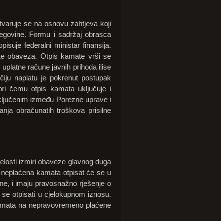
tvaruje se na osnovu zahtjeva koji
cegovine. Formu i sadržaj obrasca
suje federalni ministar finansija.
e obaveza. Otpis kamate vrši se
uplatne račune javnih prihoda ilise
iju naplatu je pokrenut postupak
pri čemu otpis kamata uključuje i
ključenim između Porezne uprave i
nja obračunatih troškova prisilne
jelosti izmiri obaveze glavnog duga
 neplaćena kamata otpisat će se u
ine, i imaju pravosnažno rješenje o
se otpisati u cjelokupnom iznosu.
kamata na nepravovremeno plaćene