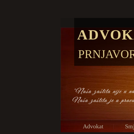
ADVOK
PRNJAVO
"Naša zaštita nije u naš
Naša zaštita je u prav
Advokat
Smj