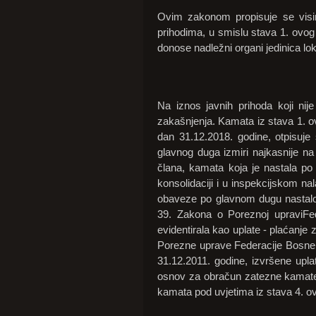
Ovim zakonom propisuje se visi
prihodima, u smislu stava 1. ovog 
donose nadležni organi jedinica lo
Na iznos javnih prihoda koji n
zakašnjenja. Kamata iz stava 1. ov
dan 31.12.2018. godine, otpisuj
glavnog duga izmiri najkasnije n
člana, kamata koja je nastala po 
konsolidaciji i u inspekcijskom n
obaveze po glavnom dugu nastalo
39. Zakona o Poreznoj upraviFed
evidentirala kao uplate - plaćanj
Porezne uprave Federacije Bosne 
31.12.2011. godine, izvršene upla
osnov za obračun zatezne kamate. 
kamata pod uvjetima iz stava 4. ov