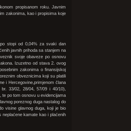
zakonom propisanom roku. Javnim
lnim zakonima, kao i propisima koje
 po stopi od 0,04% za svaki dan
aćenih javnih prihoda sa stanjem na
obveznik svoje obaveze po osnovu
zakona. Izuzetno od stava 2. ovog
i posebnim zakonima o finansijskoj
reznim obveznicima koji su platili
ne i Hercegovine,primjenom člana
r. 33/02, 28/04, 57/09 i 40/10),
e, te po tom osnovu u evidencijama
glavnog poreznog duga nastalog do
o visine glavnog duga, koji je bio
os neplaćene kamate kao i plaćenih