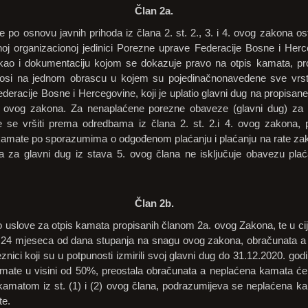
Član 2a.
po osnovu javnih prihoda iz člana 2. st. 2., 3. i 4. ovog zakona os
oj organizacionoj jedinici Porezne uprave Federacije Bosne i Her
kao i dokumentaciju kojom se dokazuje pravo na otpis kamata, propi
nosi na jednom obrascu u kojem su pojedinačnonavedene sve vrst
deracije Bosne i Hercegovine, koji je uplatio glavni dug na propisane 
. ovog zakona. Za nenaplaćene porezne obaveze (glavni dug) za č
 se vršiti prema odredbama iz člana 2. st. 2.i 4. ovog zakona, 
kamate po sporazumima o odgođenom plaćanju i plaćanju na rate za
 za glavni dug iz stava 5. ovog člana ne isključuje obavezu plaća
Član 2b.
o uslove za otpis kamata propisanih članom 2a. ovog Zakona, te u ci
d 24 mjeseca od dana stupanja na snagu ovog zakona, obračunata a
ici koji su u potpunosti izmirili svoj glavni dug do 31.12.2020. god
mate u visini od 50%, preostala obračunata a neplaćena kamata će 
matom iz st. (1) i (2) ovog člana, podrazumijeva se neplaćena 
te.