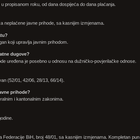
d u propisanom roku, od dana dospijeća do dana plaćanja.
a neplaćene javne prihode, sa kasnijim izmjenama.
atu?
an koji upravlja javnim prihodom.
ivatne dugove?
ode uređena je posebno u odnosu na dužničko-povjerilačke odnose.
van (52/01, 42/06, 28/13, 66/14).
javne prihode?
ralnim i kantonalnim zakonima.
godine.
 Federacije BiH, broj 48/01, sa kasnijim izmjenama. Kompletan pun te