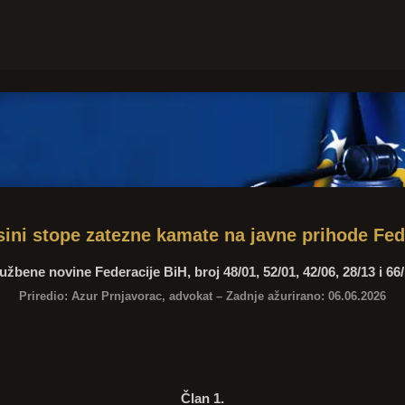
sini stope zatezne kamate na javne prihode Fed
užbene novine Federacije BiH, broj 48/01, 52/01, 42/06, 28/13 i 66
Priredio:
Azur Prnjavorac
, advokat – Zadnje ažurirano:
06.06.2026
Član 1.