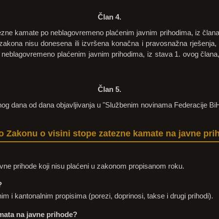
Član 4.
tezne kamate po neblagovremeno plaćenim javnim prihodima, iz člana
akona nisu donesena ili izvršena konačna i pravosnažna rješenja
eblagovremeno plaćenim javnim prihodima, iz stava 1. ovog člana, 
Član 5.
og dana od dana objavljivanja u "Službenim novinama Federacije BiH
 o Zakonu o visini stope zatezne kamate na javne pr
vne prihode koji nisu plaćeni u zakonom propisanom roku.
?
im i kantonalnim propisima (porezi, doprinosi, takse i drugi prihodi).
mata na javne prihode?