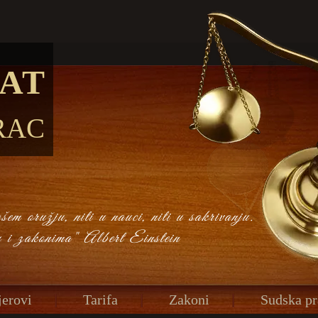
AT
RAC
em oružju, niti u nauci, niti u sakrivanju.
u i zakonima" Albert Einstein
erovi
Tarifa
Zakoni
Sudska pr