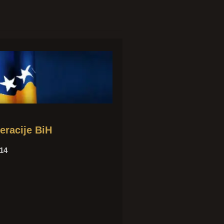
eracije BiH
/14