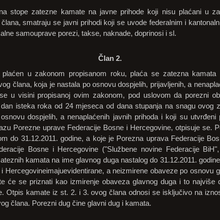
na stope zatezne kamate na javne prihode koji nisu plaćani u 
člana, smatraju se javni prihodi koji se uvode federalnim i kantona
kalne samouprave porezi, takse, naknade, doprinosi i sl.
Član 2.
ije plaćen u zakonom propisanom roku, plaća se zatezna kamata
og člana, koja je nastala po osnovu dospjelih, prijavljenih, a nenapl
e se u visini propisanoj ovim zakonom, pod uslovom da porezni 
a dan isteka roka od 24 mjeseca od dana stupanja na snagu ovog 
osnovu dospjelih, a nenaplaćenih javnih prihoda i koji su utvrđen
alazu Porezne uprave Federacije Bosne i Hercegovine, otpisuje se. Po
m do 31.12.2011. godine, a koje je Porezna uprava Federacije Bos
eracije Bosne i Hercegovine ("Službene novine Federacije BiH", b
e zateznih kamata na ime glavnog duga nastalog do 31.12.2011. godin
i Hercegovineimajuevidentirane, a neizmirene obaveze po osnovu 
te će se priznati kao izmirenje obaveza glavnog duga i to najviše d
Otpis kamate iz st. 2. i 3. ovog člana odnosi se isključivo na izn
og člana. Porezni dug čine glavni dug i kamata.