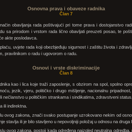
Osnovna prava i obaveze radnika
Član 7
način obavljanja rada poštivajući pri tome prava i dostojanstvo r
 sa prirodom i vrstom rada lično obavljati preuzeti posao, te poštiv
će akte poslodavca.
laću, uvjete rada koji obezbjeđuju sigurnost i zaštitu života i zdravl
, pravilnikom o radu i ugovorom o radu.
Osnovi i vrste diskriminacije
Član 8
dnika kao i lica koje traži zaposlenje, s obzirom na spol, spolno opr
noću, jezik, vjeru, političko i drugo mišljenje, nacionalnu pripadnost,
li nečlanstvo u političkim strankama i sindikatima, zdravstveni status,
 ili indirektna.
islu ovog zakona, znači svako postupanje uzrokovano nekim od osno
e stavlja ili je bilo stavljeno u nepovoljniji položaj u odnosu na druga lica
slu ovog zakona, postoji kada određena naizgled neutralna odredba, pravil