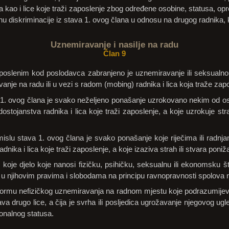
ka kao i lice koje traži zaposlenje zbog određene osobine, statusa, opre
u diskriminacije iz stava 1. ovog člana u odnosu na drugog radnika, ka
Uznemiravanje i nasilje na radu
Član 9
aposlenim kod poslodavca zabranjeno je uznemiravanje ili seksualno
anje na radu ili u vezi s radom (mobing) radnika i lica koja traže za
 1. ovog člana je svako neželjeno ponašanje uzrokovano nekim od os
dostojanstva radnika i lica koje traži zaposlenje, a koje uzrokuje strah
lu stava 1. ovog člana je svako ponašanje koje riječima ili radnjam
nika i lica koje traži zaposlenje, a koje izaziva strah ili stvara poniža
 koje djelo koje nanosi fizičku, psihičku, seksualnu ili ekonomsku štet
ca u njihovim pravima i slobodama na principu ravnopravnosti spolova n
formu nefizičkog uznemiravanja na radnom mjestu koje podrazumijeva 
žava drugo lice, a čija je svrha ili posljedica ugrožavanje njegovog ugle
ionalnog statusa.