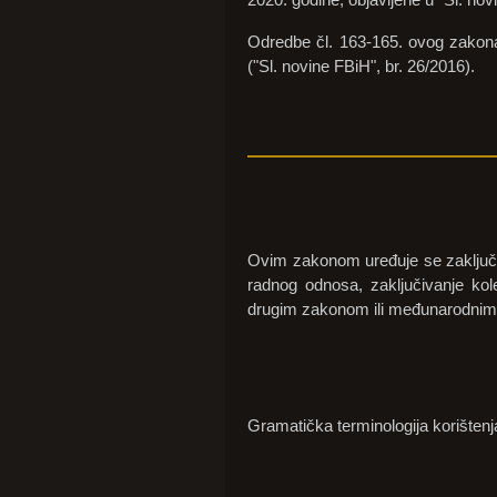
Odredbe čl. 163-165. ovog zakona
("Sl. novine FBiH", br. 26/2016).
Ovim zakonom uređuje se zaključiv
radnog odnosa, zaključivanje kol
drugim zakonom ili međunarodnim 
Gramatička terminologija korište