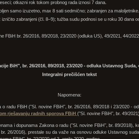
seci; otkazni rok tokom probnog rada iznosi 7 dana.
ljen samo izuzetno, max 8 sati sedmično; zabranjen za maloljetnike
:
izričito zabranjeni (čl. 8–9); tužba sudu podnosi se u roku 30 dana o
ne FBiH br. 26/2016, 89/2018, 23/2020 (odluka US), 49/2021, 44/2022
ije BiH", br. 26/2016, 89/2018, 23/2020 - odluka Ustavnog Suda, 4
Integralni prečišćen tekst
Napomena:
o radu FBiH ("Sl. novine FBiH", br. 26/2016, 89/2018 i 23/2020 - o
om rješavanju radnih sporova FBiH
("Sl. novine FBiH", br. 49/2021
ama i dopunama Zakona o radu ("Sl. novine FBiH", br. 89/2018), koji
 br. 26/2016), prestale su da važe na osnovu odluke Ustavnog suda
inama FBiH", br. 23/2020 od 3. aprila 2020. godine.