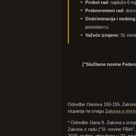
Probni rad:
najduže 6 mje
Prekovremeni rad:
dozvo
Diskriminacija i mobing
poslodavcu.
Važeće izmjene:
Sl. novi
("Službene novine Federac
Odredbe članova 150-155. Zakona 
stupanja na snagu
Zakona o mirn
* Odredbe člana 9. Zakona o izmjen
Zakona o radu ("Sl. novine FBiH",
2020. godine, objavljene u "Sl. nov