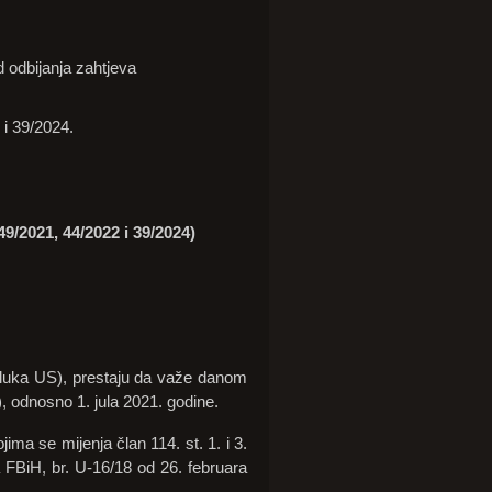
.
d odbijanja zahtjeva
 i 39/2024.
9/2021, 44/2022 i 39/2024)
dluka US), prestaju da važe danom
), odnosno 1. jula 2021. godine.
ma se mijenja član 114. st. 1. i 3.
 FBiH, br. U-16/18 od 26. februara