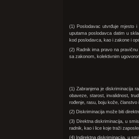
(1) Poslodavac utvrđuje mjesto i 
uputama poslodavca datim u skladu
kod poslodavca, kao i zakone i op
(2) Radnik ima pravo na pravičnu p
sa zakonom, kolektivnim ugovorom
(1) Zabranjena je diskriminacija ra
obaveze, starost, invalidnost, trud
rođenje, rasu, boju kože, članstvo i
(2) Diskriminacija može biti direktna
(3) Direktna diskriminacija, u sm
radnik, kao i lice koje traži zaposlenj
(4) Indirektna diskriminacija, u smi