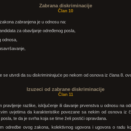
Zabrana diskriminacije
Član 10
g zakona zabranjena je u odnosu na:
 kandidata za obavljanje određenog posla,
og odnosa,
 usavršavanje,
e se utvrdi da su diskriminirajuće po nekom od osnova iz člana 8. ov
Izuzeci od zabrane diskriminacije
Član 11
 pravljenje razlike, isključenje ili davanje prvenstva u odnosu na o
akvim uvjetima da karakteristike povezane sa nekim od osnova iz č
a posla, te da je svrha koja se time želi postići opravdana.
jom odredbe ovog zakona, kolektivnog ugovora i ugovora o radu k