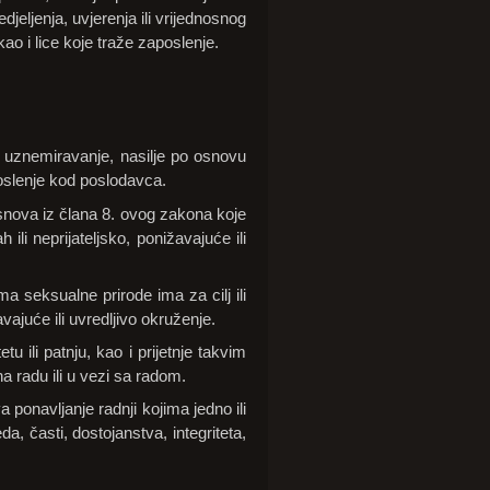
djeljenja, uvjerenja ili vrijednosnog
o i lice koje traže zaposlenje.
 uznemiravanje, nasilje po osnovu
poslenje kod poslodavca.
nova iz člana 8. ovog zakona koje
 ili neprijateljsko, ponižavajuće ili
a seksualne prirode ima za cilj ili
vajuće ili uvredljivo okruženje.
u ili patnju, kao i prijetnje takvim
a radu ili u vezi sa radom.
ponavljanje radnji kojima jedno ili
da, časti, dostojanstva, integriteta,