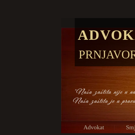
ADVOK
PRNJAVO
"Naša zaštita nije u naš
Naša zaštita je u prav
Advokat
Smj