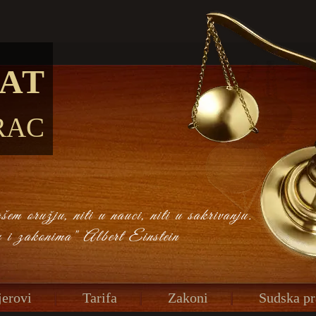
AT
RAC
em oružju, niti u nauci, niti u sakrivanju.
u i zakonima" Albert Einstein
erovi
Tarifa
Zakoni
Sudska pr