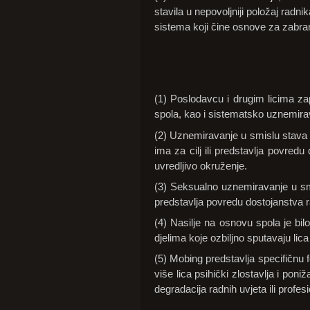
stavila u nepovoljniji položaj radni
sistema koji čine osnove za zabran
(1) Poslodavcu i drugim licima z
spola, kao i sistematsko uznemirav
(2) Uznemiravanje u smislu stava
ima za cilj ili predstavlja povredu 
uvredljivo okruženje.
(3) Seksualno uznemiravanje u smis
predstavlja povredu dostojanstva rad
(4) Nasilje na osnovu spola je bilo
djelima koje ozbiljno sputavaju li
(5) Mobing predstavlja specifičnu 
više lica psihički zlostavlja i poni
degradacija radnih uvjeta ili profes