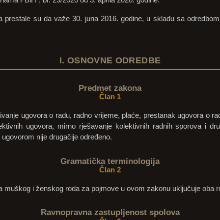
 prestale su da važe 30. juna 2016. godine, u skladu sa odredbom
I. OSNOVNE ODREDBE
Predmet zakona
Član 1
anje ugovora o radu, radno vrijeme, plaće, prestanak ugovora o rad
ektivnih ugovora, mirno rješavanje kolektivnih radnih sporova i dr
ugovorom nije drugačije određeno.
Gramatička terminologija
Član 2
nja muškog i ženskog roda za pojmove u ovom zakonu uključuje oba r
Ravnopravna zastupljenost spolova