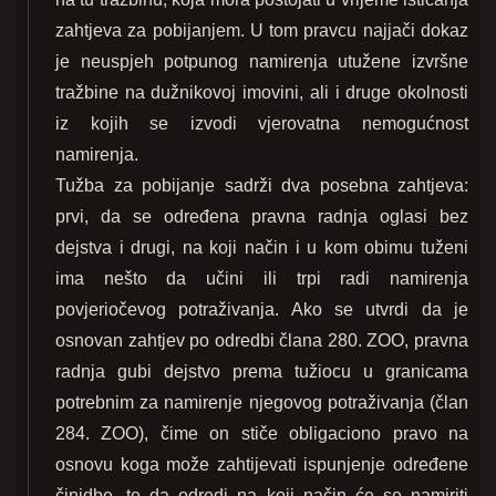
zahtjeva za pobijanjem. U tom pravcu najjači dokaz
je neuspjeh potpunog namirenja utužene izvršne
tražbine na dužnikovoj imovini, ali i druge okolnosti
iz kojih se izvodi vjerovatna nemogućnost
namirenja.
Tužba za pobijanje sadrži dva posebna zahtjeva:
prvi, da se određena pravna radnja oglasi bez
dejstva i drugi, na koji način i u kom obimu tuženi
ima nešto da učini ili trpi radi namirenja
povjeriočevog potraživanja. Ako se utvrdi da je
osnovan zahtjev po odredbi člana 280. ZOO, pravna
radnja gubi dejstvo prema tužiocu u granicama
potrebnim za namirenje njegovog potraživanja (član
284. ZOO), čime on stiče obligaciono pravo na
osnovu koga može zahtijevati ispunjenje određene
činidbe, te da odredi na koji način će se namiriti