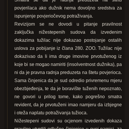
povjerilaca ako dužnik nema dovoljno sredstva za
ispunjenje povjeriočevog potraživanja.
Revizijom se ne dovodi u pitanje pravilnost
zaključka nižestepenih sudova da izvedenim
dokazima tužilac nije dokazao postojanje ostalih
uslova za pobijanje iz člana 280. ZOO. Tužilac nije
dokazivao da li ima druge imovine prvotuženog iz
koje bi se mogao namiriti (insolventnost dužnika), pa
ni da je pravna radnja preduzeta na štetu povjerioca.
Sama činjenica da je sud odredio privremenu mjeru
obezbjeđenja, te da je boravište tuženih nepoznato,
ne govori u prilog tome, kako pogrešno smatra
revident, da je prvotuženi imao namjeru da izbjegne
i oteža naplatu potraživanja tužioca.
Nižestepeni sudovi su ocjenom izvedenih dokaza
pravilno utvrdili odlučne činjenice u ovoj parnici, za