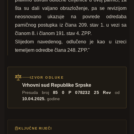
šta su dali valjano obrazloženje, pa se revizijom
neosnovano ukazuje na povrede odredaba
parničnog postupka iz člana 209. stav 1. u vezi sa
članom 8. i članom 191. stav 4. ZPP.
Slijedom navedenog, odlučeno je kao u izreci
temeljem odredbe člana 248. ZPP."
IZVOR ODLUKE
Vrhovni sud Republike Srpske
Presuda broj
85 0 P 078232 25 Rev
od
10.04.2025.
godine
KLJUČNE RIJEČI