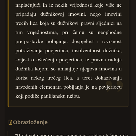
naplaćujući ih iz nekih vrijednosti koje više ne
pripadaju dužnikovoj imovini, nego imovini
trećih lica koja su dužnikovi pravni sljednici na
tim vrijednostima, pri čemu su neophodne
pretpostavke pobijanja: dospjelost i izvršnost
potraživanja povjerioca, insolventnost dužnika,
svijest o oštećenju povjerioca, te pravna radnja
dužnika kojom se umanjuje njegova imovina u
korist nekog trećeg lica, a teret dokazivanja
navedenih elemenata pobijanja je na povjeriocu
koji podiže paulijansku tužbu.
Obrazloženje
"Predmet spora u ovoj parnici je zahtjev tužioca da