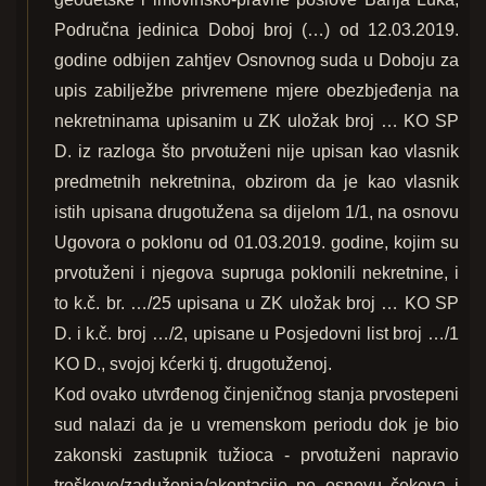
Područna jedinica Doboj broj (…) od 12.03.2019.
godine odbijen zahtjev Osnovnog suda u Doboju za
upis zabilježbe privremene mjere obezbjeđenja na
nekretninama upisanim u ZK uložak broj … KO SP
D. iz razloga što prvotuženi nije upisan kao vlasnik
predmetnih nekretnina, obzirom da je kao vlasnik
istih upisana drugotužena sa dijelom 1/1, na osnovu
Ugovora o poklonu od 01.03.2019. godine, kojim su
prvotuženi i njegova supruga poklonili nekretnine, i
to k.č. br. …/25 upisana u ZK uložak broj … KO SP
D. i k.č. broj …/2, upisane u Posjedovni list broj …/1
KO D., svojoj kćerki tj. drugotuženoj.
Kod ovako utvrđenog činjeničnog stanja prvostepeni
sud nalazi da je u vremenskom periodu dok je bio
zakonski zastupnik tužioca - prvotuženi napravio
troškove/zaduženja/akontacije po osnovu čekova i