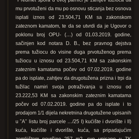
mu prvotuženi da mu po osnovu sticanja bez osnova
isplati iznos od 23.504,71 KM sa zakonskom
zateznom kamatom, te da se utvrdi da je Ugovor o
poklonu broj OPU- (…) od 01.03.2019. godine,
sačinjen kod notara D. B., bez pravnog dejstva
prema tužiocu do visine duga prvotuženog prema
tužiocu u iznosu od 23.504,71 KM sa zakonskim
zateznim kamatama počev od 07.02.2019. godine
pa do isplate, zahtjev da drugotužena prizna i trpi da
tužilac namiri svoja potraživanja u iznosu od
23.222,53 KM sa zakonskim zateznim kamatama
počev od 07.02.2019. godine pa do isplate i to
prodajom 1/1 dijela nekretnina drugotužene upisanih
u "A" listu broj parcele …/25 I) kućište i dvorište i II)
kuća, kućište i dvorište, kuća, sa pripadajućim
zemljištem površine 257 m2, sve upisano u ZK