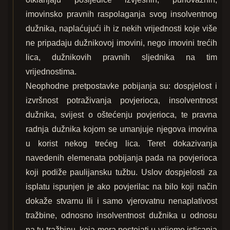
imovinsko pravnih raspolaganja svog insolventnog
dužnika, naplaćujući ih iz nekih vrijednosti koje više
ne pripadaju dužnikovoj imovini, nego imovini trećih
lica, dužnikovih pravnih sljednika na tim
vrijednostima.
Neophodne pretpostavke pobijanja su: dospjelost i
izvršnost potraživanja povjerioca, insolventnost
dužnika, svijest o oštećenju povjerioca, te pravna
radnja dužnika kojom se umanjuje njegova imovina
u korist nekog trećeg lica. Teret dokazivanja
navedenih elemenata pobijanja pada na povjerioca
koji podiže paulijansku tužbu. Uslov dospjelosti za
isplatu ispunjen je ako povjerilac na bilo koji način
dokaže stvarnu ili i samo vjerovatnu nenaplativost
tražbine, odnosno insolventnost dužnika u odnosu
na tu tražbinu, koja mora postojati u vrijeme isticanja