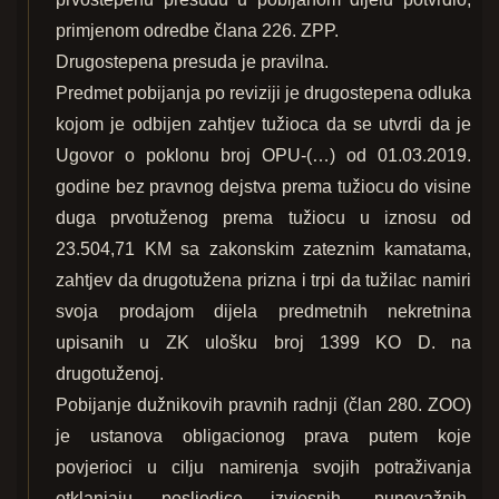
primjenom odredbe člana 226. ZPP.
Drugostepena presuda je pravilna.
Predmet pobijanja po reviziji je drugostepena odluka
kojom je odbijen zahtjev tužioca da se utvrdi da je
Ugovor o poklonu broj OPU-(…) od 01.03.2019.
godine bez pravnog dejstva prema tužiocu do visine
duga prvotuženog prema tužiocu u iznosu od
23.504,71 KM sa zakonskim zateznim kamatama,
zahtjev da drugotužena prizna i trpi da tužilac namiri
svoja prodajom dijela predmetnih nekretnina
upisanih u ZK ulošku broj 1399 KO D. na
drugotuženoj.
Pobijanje dužnikovih pravnih radnji (član 280. ZOO)
je ustanova obligacionog prava putem koje
povjerioci u cilju namirenja svojih potraživanja
otklanjaju posljedice izvjesnih, punovažnih,