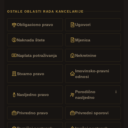
OSTALE OBLASTI RADA KANCELARIJE
Obligaciono pravo
Ugovori
Naknada štete
Mjenica
Naplata potraživanja
Nekretnine
Imovinsko-pravni
Stvarno pravo
odnosi
Porodično i
Nasljedno pravo
nasljedno
Privredno pravo
Privredni sporovi