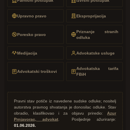
Parnični postupak
Izvršni postupak
Upravno pravo
Eksproprijacija
Priznanje stranih
Poresko pravo
odluka
Medijacija
Advokatske usluge
Advokatska tarifa
Advokatski troškovi
FBiH
Pravni stav potiče iz navedene sudske odluke; nositelj
autorstva pravnog shvatanja je donosilac odluke. Stav
obradio, klasifikovao i za objavu priredio:
Azur
Prnjavorac, advokat
. Posljednje ažuriranje:
01.06.2026.