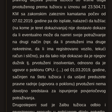
prvotuženog prema tužiocu u iznosu od 23.504,71
KM sa zakonskim zateznim kamatama počev od
07.02.2019. godine pa do isplate, nalazeći da tužilac
(na kome je teret dokazivanja) nije dostavio dokaze
da li eventualno može da namiri svoje potraživanje
na drugi način (npr. da li prvotuženi ima druge
nekretnine, da li ima registrovano vozilo, tekući
račun i slično), pa da tako nije dokazao da je njegov
dužnik tj. prvotuženi insolventan, odnosno da je
ugovor o poklonu OPU- (…) od 01.03.2019. godine,
sačinjen na štetu tužioca i da usljed preduzete
pravne radnje (ugovora o poklonu) prvotuženi nema
dovoljno sredstava za ispunjenje povjeriočevog
potraživanja.
Drugostepeni sud je žalbu tužioca odbio i
prvostepenu presudu u pobijanom dijelu potvrdio,