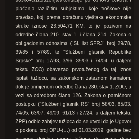
plaćanja različitim subjektima, koje troškove nije
pravdao, koji prema obračunu vještaka ekonomske
struke iznose 23.504,71 KM, te je pozivom na
odredbe člana 210. stav 1. i člana 214. Zakona o
obligacionim odnosima ("Sl. list SFRJ" broj 29/78,
39/85 i 57/89, te "Službeni glasnik Republike
Srpske" broj 17/93, 3/96, 39/03 i 74/04, u daljem
tekstu ZOO) obavezao prvotuženog da taj iznos
isplati tužiocu, sa zakonskom zateznom kamatom,
dok je primjenom odredbe člana 280. stav 1. ZOO, u
vezi sa odredbom člana 126. Zakona o parničnom
postupku ("Službeni glasnik RS" broj 58/03, 85/03,
74/05, 63/07, 49/09, 61/13 i 27/24, u daljem tekstu:
ZPP) odbio zahtjev tužioca da se utvrdi da je Ugovor
o poklonu broj OPU-(…) od 01.03.2019. godine bez
pravnog dejstva prema tužiocu do visine duga