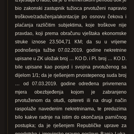
bio zakonski zastupnik tužioca prvotuženi napravio
troškove/zaduženja/akontacije po osnovu čekova i
plaćanja različitim subjektima, koje troškove nije
pravdao, koji prema obračunu vještaka ekonomske
struke iznose 23.504,71 KM; da su u vrijeme
podnošenja tužbe 07.02.2019. godine nekretnine
upisane u ZK uložak broj … KO D. i Pl. broj … KO D.
bile upisane kao posjed i svojina prvotuženog sa
dijelom 1/1; da je rješenjem prvostepenog suda broj
… od 07.03.2019. godine određena privremena
mjera obezbjeđenja kojom je zabranjeno
prvotuženom da otuđi, optereti ili na drugi način
raspolaže navedenim nekretninama, te preduzima
bilo kakve radnje na istim do okončanja parničnog
postupka; da je rješenjem Republičke uprave za
geodetske i imovinsko-pravne poslove Banja Luka,