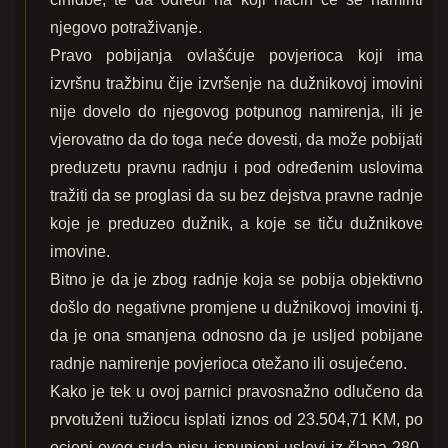
njegovo potraživanje.
Pravo pobijanja ovlašćuje povjerioca koji ima
izvršnu tražbinu čije izvršenje na dužnikovoj imovini
nije dovelo do njegovog potpunog namirenja, ili je
vjerovatno da do toga neće dovesti, da može pobijati
preduzetu pravnu radnju i pod određenim uslovima
tražiti da se proglasi da su bez dejstva pravne radnje
koje je preduzeo dužnik, a koje se tiču dužnikove
imovine.
Bitno je da je zbog radnje koja se pobija objektivno
došlo do negativne promjene u dužnikovoj imovini tj.
da je ona smanjena odnosno da je usljed pobijane
radnje namirenje povjerioca otežano ili osujećeno.
Kako je tek u ovoj parnici pravosnažno odlučeno da
prvotuženi tužiocu isplati iznos od 23.504,71 KM, po
ocjeni ovog suda nisu ispunjeni uslovi iz člana 280.