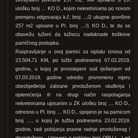
ulošku broj … KO D., kojim nekretninama po novom
premjeru odgovaraju k.č. broj …/2 ukupne površine
257 m2 upisane u Pl. broj …/1 KO D., te da se
obavežu tuženi da tužiocu nadoknade troškove
parničnog postupka.
Raspravljanje u ovoj parnici za isplatu iznosa od
23.504,71 KM, po tužbi podnesenoj 07.02.2019.
godine, u kojoj je prvostepeni sud rješenjem od
07.03.2019. godine odredio privremenu mjeru
obezbjeđenja zabrane prvotuženom otuđenja i
opterećenja ili na drugi način raspolaganja
nekretninama upisanim u ZK ulošku broj … KO D.,
odnosno u Pl. broj … KO D., spojeno je sa parnicom
broj …, u kojoj je tužba podnesena 23.02.2019.
godine, radi pobijanja pravne radnje prvotuženog i
drugotužene - Ugovora o poklonu broj OPU-(…) od