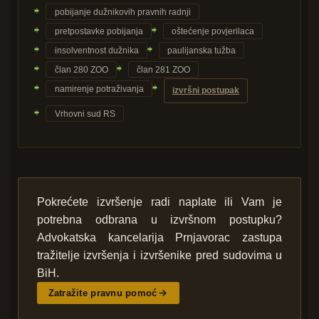
pobijanje dužnikovih pravnih radnji
pretpostavke pobijanja
oštećenje povjerilaca
insolventnost dužnika
paulijanska tužba
član 280 ZOO
član 281 ZOO
namirenje potraživanja
izvršni postupak
Vrhovni sud RS
Pokrećete izvršenje radi naplate ili Vam je
potrebna odbrana u izvršnom postupku?
Advokatska kancelarija Prnjavorac zastupa
tražitelje izvršenja i izvršenike pred sudovima u
BiH.
Zatražite pravnu pomoć