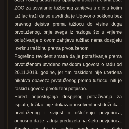
ZOO za usvajanje tužbenog zahtjeva u dijelu kojim
tužilac traži da se utvrdi da je Ugovor o poklonu bez
pravnog dejstva prema tužiocu do visine duga
prvotuženog, prije svega iz razloga što u vrijeme
odlučivanja o ovom zahtjevu tužilac nema dospjelu
izvršnu tražbinu prema prvotuženom.
Pogrešno revident smatra da je potraživanje prema
prvotuženom utvrđeno raskidom ugovora o radu od
20.11.2018. godine, jer tim raskidom nije utvrđena
nikakva obaveza prvotuženog prema tužiocu, niti je
raskid ugovora prvotuženi potpisao.
Pored nepostojanja dospjelog potraživanja za
isplatu, tužilac nije dokazao insolventnost dužnika -
prvotuženog i svijest o oštećenju povjerioca,
odnosno da je radnja preduzeta na štetu povjerioca.
Smatra se da je radnja preduzeta na štetu