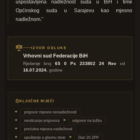
uspostavljena nadležnost suda u BiH i time
Općinskog suda u Sarajevu kao mjesno
nadležnom."
IZVOR ODLUKE
Vrhovni sud Federacije BiH
Rješenje broj
65 0 Ps 233802 24 Rev
od
16.07.2024.
godine
KLJUČNE RIJEČI
prigovor mjesne nenadležnosti
neisticanje prigovora
odgovor na tužbu
prećutna mjesna nadležnost
upuštanje u glavnu stvar
član 20 ZPP