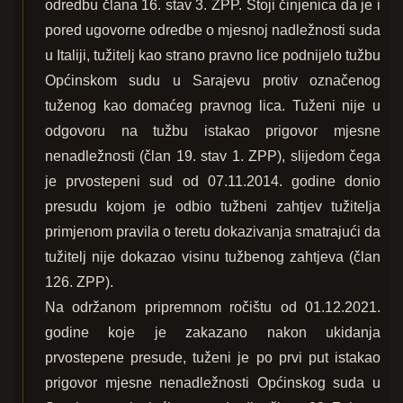
odredbu člana 16. stav 3. ZPP. Stoji činjenica da je i
pored ugovorne odredbe o mjesnoj nadležnosti suda
u Italiji, tužitelj kao strano pravno lice podnijelo tužbu
Općinskom sudu u Sarajevu protiv označenog
tuženog kao domaćeg pravnog lica. Tuženi nije u
odgovoru na tužbu istakao prigovor mjesne
nenadležnosti (član 19. stav 1. ZPP), slijedom čega
je prvostepeni sud od 07.11.2014. godine donio
presudu kojom je odbio tužbeni zahtjev tužitelja
primjenom pravila o teretu dokazivanja smatrajući da
tužitelj nije dokazao visinu tužbenog zahtjeva (član
126. ZPP).
Na održanom pripremnom ročištu od 01.12.2021.
godine koje je zakazano nakon ukidanja
prvostepene presude, tuženi je po prvi put istakao
prigovor mjesne nenadležnosti Općinskog suda u