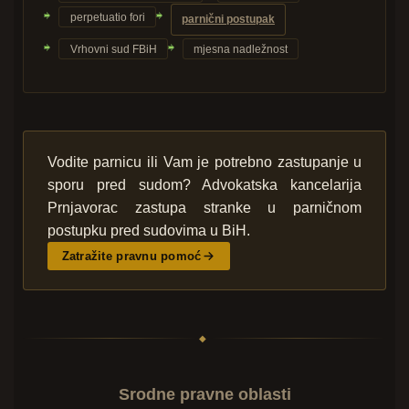
perpetuatio fori
parnični postupak
Vrhovni sud FBiH
mjesna nadležnost
Vodite parnicu ili Vam je potrebno zastupanje u
sporu pred sudom? Advokatska kancelarija
Prnjavorac zastupa stranke u parničnom
postupku pred sudovima u BiH.
Zatražite pravnu pomoć
◆
Srodne pravne oblasti