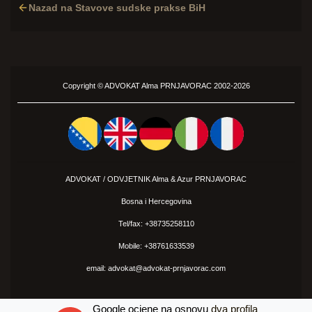
Nazad na Stavove sudske prakse BiH
Copyright ©
ADVOKAT
Alma PRNJAVORAC 2002-2026
ADVOKAT / ODVJETNIK Alma &
Azur
PRNJAVORAC
Bosna i Hercegovina
Tel/fax: +38735258110
Mobile: +38761633539
email: advokat@advokat-prnjavorac.com
Google ocjene na osnovu
dva
profila