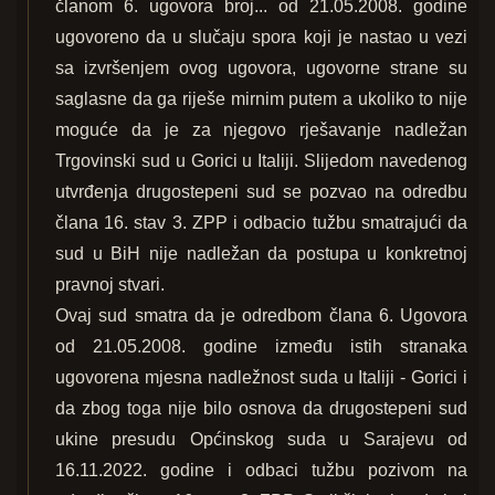
članom 6. ugovora broj... od 21.05.2008. godine
ugovoreno da u slučaju spora koji je nastao u vezi
sa izvršenjem ovog ugovora, ugovorne strane su
saglasne da ga riješe mirnim putem a ukoliko to nije
moguće da je za njegovo rješavanje nadležan
Trgovinski sud u Gorici u Italiji. Slijedom navedenog
utvrđenja drugostepeni sud se pozvao na odredbu
člana 16. stav 3. ZPP i odbacio tužbu smatrajući da
sud u BiH nije nadležan da postupa u konkretnoj
pravnoj stvari.
Ovaj sud smatra da je odredbom člana 6. Ugovora
od 21.05.2008. godine između istih stranaka
ugovorena mjesna nadležnost suda u Italiji - Gorici i
da zbog toga nije bilo osnova da drugostepeni sud
ukine presudu Općinskog suda u Sarajevu od
16.11.2022. godine i odbaci tužbu pozivom na