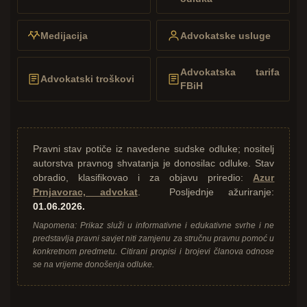
Medijacija
Advokatske usluge
Advokatska tarifa
Advokatski troškovi
FBiH
Pravni stav potiče iz navedene sudske odluke; nositelj
autorstva pravnog shvatanja je donosilac odluke. Stav
obradio, klasifikovao i za objavu priredio:
Azur
Prnjavorac, advokat
. Posljednje ažuriranje:
01.06.2026.
Napomena: Prikaz služi u informativne i edukativne svrhe i ne
predstavlja pravni savjet niti zamjenu za stručnu pravnu pomoć u
konkretnom predmetu. Citirani propisi i brojevi članova odnose
se na vrijeme donošenja odluke.