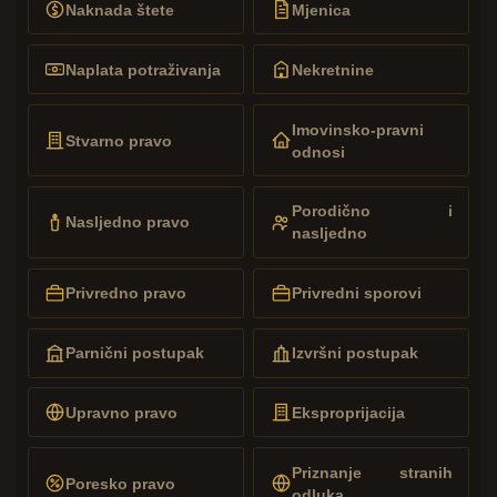
Naknada štete
Mjenica
Naplata potraživanja
Nekretnine
Imovinsko-pravni
Stvarno pravo
odnosi
Porodično i
Nasljedno pravo
nasljedno
Privredno pravo
Privredni sporovi
Parnični postupak
Izvršni postupak
Upravno pravo
Eksproprijacija
Priznanje stranih
Poresko pravo
odluka