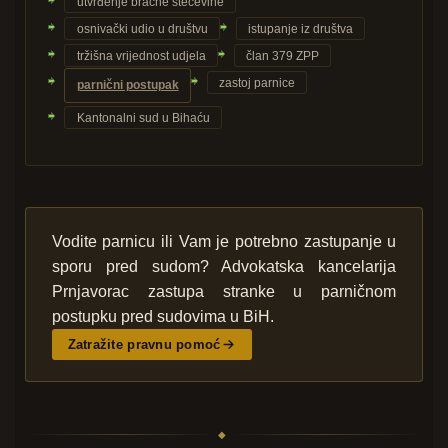
utvrđenje bračne stečevine
osnivački udio u društvu
istupanje iz društva
tržišna vrijednost udjela
član 379 ZPP
zastoj parnice
parnični postupak
Kantonalni sud u Bihaću
Vodite parnicu ili Vam je potrebno zastupanje u
sporu pred sudom? Advokatska kancelarija
Prnjavorac zastupa stranke u parničnom
postupku pred sudovima u BiH.
Zatražite pravnu pomoć
◆