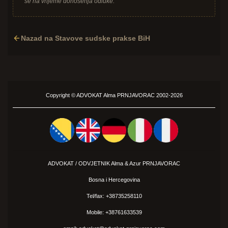
se na vrijeme donošenja odluke.
Nazad na Stavove sudske prakse BiH
Copyright ©
ADVOKAT
Alma PRNJAVORAC 2002-2026
ADVOKAT / ODVJETNIK Alma &
Azur
PRNJAVORAC
Bosna i Hercegovina
Tel/fax: +38735258110
Mobile: +38761633539