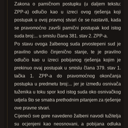
Zakona o parničnom postupku (u daljem tekstu:
ZPP-a) odlučio kao u izreci ovog rješenja koji
postupak u ovoj pravnoj stvari će se nastaviti, kada
se pravomoćno završi parnični postupak kod istog
suda broj:... u smislu člana 381. stav 2. ZPP-a.
Po stavu ovoga žalbenog suda prvostepeni sud je
pravilno utvrdio činjenično stanje, te je pravilno
odlučio kao u izreci pobijanog rješenja kojim je
prekinuo ovaj postupak u smislu člana 379. stav 1.
tačka 1. ZPP-a do pravomoćnog okončanja
postupka u predmetu broj:... jer je između osnivača
tuženika u toku spor kod istog suda oko osnivačkog
udjela što se smatra prethodnim pitanjem za rješenje
ove pravne stvari.
Cijeneći sve gore navedeno žalbeni navodi tužitelja
su ocjenjeni kao neosnovani, a pobijana odluka