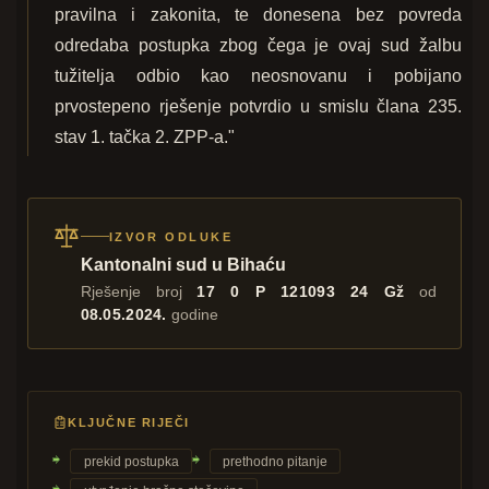
pravilna i zakonita, te donesena bez povreda
odredaba postupka zbog čega je ovaj sud žalbu
tužitelja odbio kao neosnovanu i pobijano
prvostepeno rješenje potvrdio u smislu člana 235.
stav 1. tačka 2. ZPP-a."
IZVOR ODLUKE
Kantonalni sud u Bihaću
Rješenje broj
17 0 P 121093 24 Gž
od
08.05.2024.
godine
KLJUČNE RIJEČI
prekid postupka
prethodno pitanje