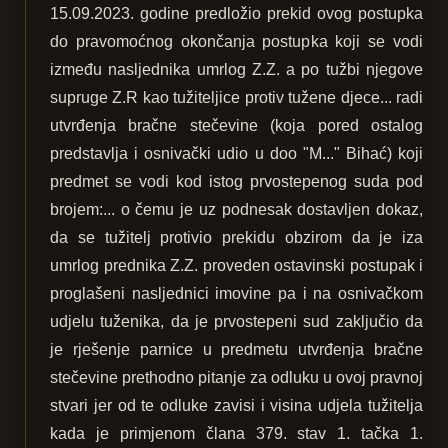
15.09.2023. godine predložio prekid ovog postupka
do pravomoćnog okončanja postupka koji se vodi
između nasljednika umrlog Z.Z. a po tužbi njegove
supruge Z.R kao tužiteljice protiv tužene djece... radi
utvrđenja bračne stečevine (koja pored ostalog
predstavlja i osnivački udio u doo "M..." Bihać) koji
predmet se vodi kod istog prvostepenog suda pod
brojem:... o čemu je uz podnesak dostavljen dokaz,
da se tužitelj protivio prekidu obzirom da je iza
umrlog prednika Z.Z. proveden ostavinski postupak i
proglašeni nasljednici imovine pa i na osnivačkom
udjelu tuženika, da je prvostepeni sud zaključio da
je rješenje parnice u predmetu utvrđenja bračne
stečevine prethodno pitanje za odluku u ovoj pravnoj
stvari jer od te odluke zavisi i visina udjela tužitelja
kada je primjenom člana 379. stav 1. tačka 1.