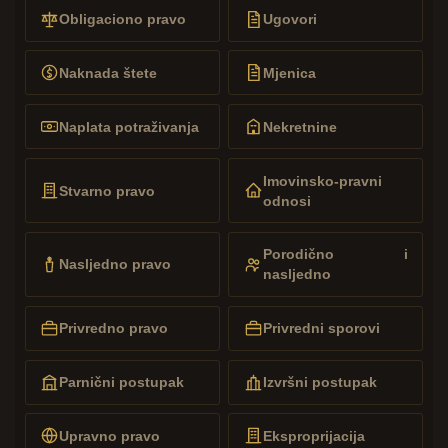
Obligaciono pravo
Ugovori
Naknada štete
Mjenica
Naplata potraživanja
Nekretnine
Imovinsko-pravni
Stvarno pravo
odnosi
Porodično i
Nasljedno pravo
nasljedno
Privredno pravo
Privredni sporovi
Parnični postupak
Izvršni postupak
Upravno pravo
Eksproprijacija