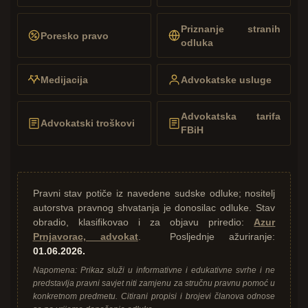
Priznanje stranih
Poresko pravo
odluka
Medijacija
Advokatske usluge
Advokatska tarifa
Advokatski troškovi
FBiH
Pravni stav potiče iz navedene sudske odluke; nositelj
autorstva pravnog shvatanja je donosilac odluke. Stav
obradio, klasifikovao i za objavu priredio:
Azur
Prnjavorac, advokat
. Posljednje ažuriranje:
01.06.2026.
Napomena: Prikaz služi u informativne i edukativne svrhe i ne
predstavlja pravni savjet niti zamjenu za stručnu pravnu pomoć u
konkretnom predmetu. Citirani propisi i brojevi članova odnose