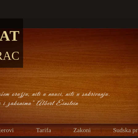
AT
RAC
em oružju, niti u nauci, niti u sakrivanju.
u i zakonima" Albert Einstein
erovi
Tarifa
Zakoni
Sudska pr