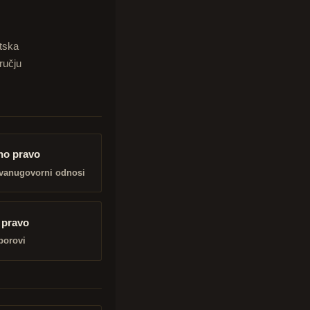
tska
ručju
no pravo
 vanugovorni odnosi
 pravo
porovi