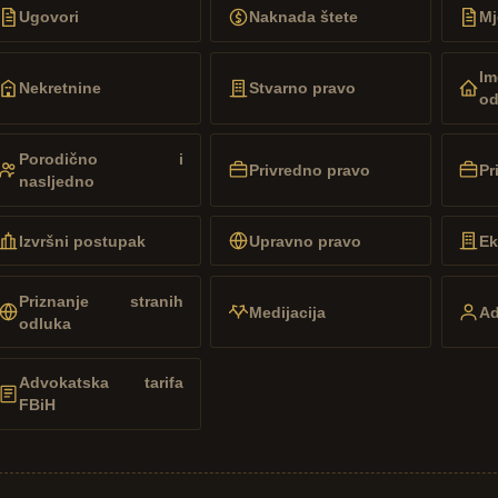
Ugovori
Naknada štete
Mj
Im
Nekretnine
Stvarno pravo
od
Porodično i
Privredno pravo
Pr
nasljedno
Izvršni postupak
Upravno pravo
Ek
Priznanje stranih
Medijacija
Ad
odluka
Advokatska tarifa
FBiH