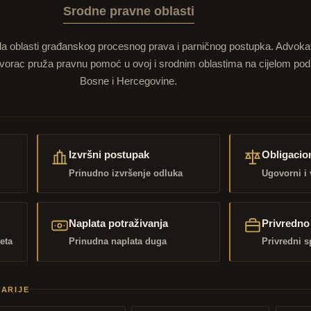
Srodne pravne oblasti
da oblasti građanskog procesnog prava i parničnog postupka. Advoka
avorac pruža pravnu pomoć u ovoj i srodnim oblastima na cijelom pod
Bosne i Hercegovine.
Izvršni postupak
Obligacio
Prinudno izvršenje odluka
Ugovorni i
Naplata potraživanja
Privredno
teta
Prinudna naplata duga
Privredni s
ARIJE