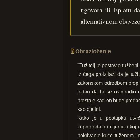
ugovora ili isplatu d
alternativnom obavez
Obrazloženje
"Tužitelj je postavio tužben
iz čega proizilazi da je tu
zakonskom odredbom propisa
jedan da bi se oslobodio 
prestaje kad on bude predao 
kao cjelini.
Kako je u postupku utvrđ
kupoprodajnu cijenu u koju
pokrivanje kuće tuženom lim