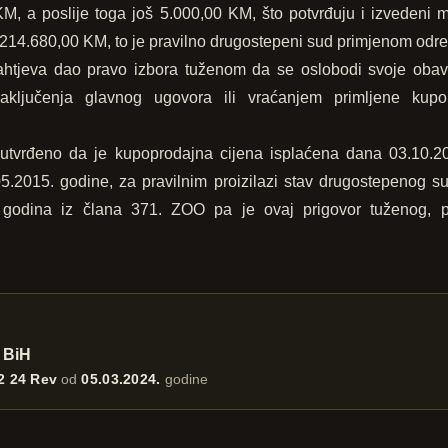
 a poslije toga još 5.000,00 KM, što potvrđuju i izvedeni mat
 214.680,00 KM, to je pravilno drugostepeni sud primjenom odr
zahtjeva dao pravo izbora tuženom da se oslobodi svoje oba
aključenja glavnog ugovora ili vraćanjem primljene kupo
utvrđeno da je kupoprodajna cijena isplaćena dana 03.10.20
2015. godine, za pravilnim proizilazi stav drugostepenog su
 godina iz člana 371. ZOO pa je ovaj prigovor tuženog, p
 BiH
2 24 Rev
od
05.03.2024.
godine