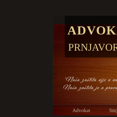
ADVOK
PRNJAVO
"Naša zaštita nije u naš
Naša zaštita je u prav
Advokat
Smj