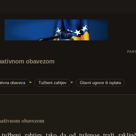
PAR
ernativnom obavezom
ativna obaveza
Tužbeni zahtjev
Glavni ugovor ili isplata
ernativnom obavezom
i tužbeni zahtjev tako da od tuženog traži zaklju