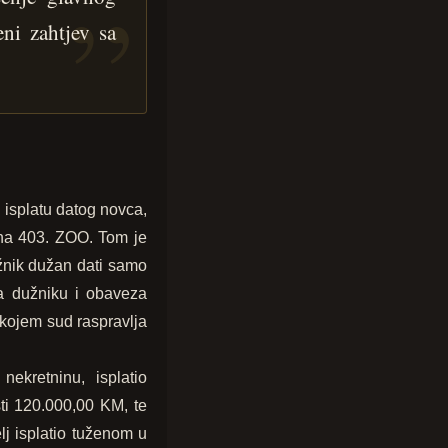
eni zahtjev sa
i isplatu datog novca,
lana 403. ZOO. Tom je
žnik dužan dati samo
da dužniku i obaveza
 kojem sud raspravlja
ekretninu, isplatio
ti 120.000,00 KM, te
lj isplatio tuženom u