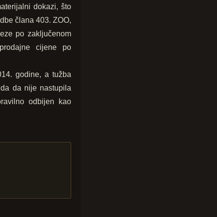
erijalni dokazi, što
edbe člana 403. ZOO,
veze po zaključenom
prodajne cijene po
14. godine, a tužba
da da nije nastupila
ravilno odbijen kao