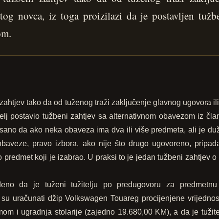
atog novca, iz toga proizilazi da je postavljen tužb
om.
i zahtjev tako da od tuženog traži zaključenje glavnog ugovora il
žitelj postavio tužbeni zahtjev sa alternativnom obavezom iz č
no da ako neka obaveza ima dva ili više predmeta, ali je du
obaveze, pravo izbora, ako nije što drugo ugovoreno, pripa
predmet koji je izabrao. U praksi to je jedan tužbeni zahtjev o
eno da je tuženi tužitelju po predugovoru za predmetnu n
 su uračunati džip Volkswagen Touareg procijenjene vrijednos
om i ugradnja stolarije (zajedno 19.680,00 KM), a da je tužite