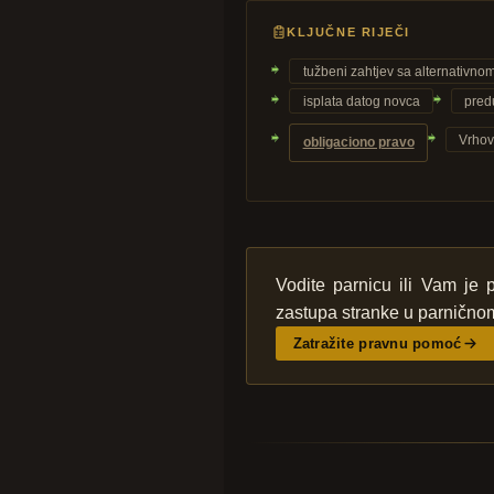
KLJUČNE RIJEČI
tužbeni zahtjev sa alternativn
isplata datog novca
pred
Vrhov
obligaciono pravo
Vodite parnicu ili Vam je
zastupa stranke u parnično
Zatražite pravnu pomoć