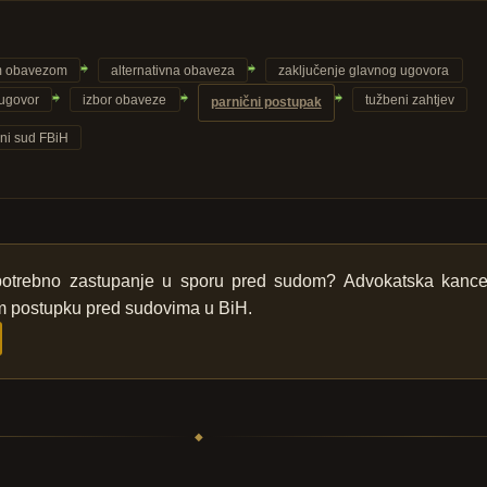
om obavezom
alternativna obaveza
zaključenje glavnog ugovora
ugovor
izbor obaveze
tužbeni zahtjev
parnični postupak
ni sud FBiH
 potrebno zastupanje u sporu pred sudom? Advokatska kancel
m postupku pred sudovima u BiH.
◆