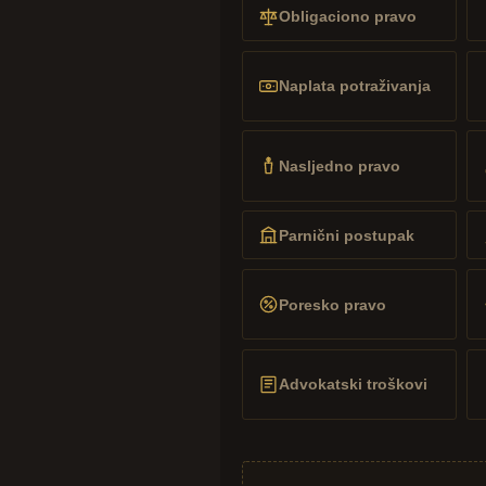
Obligaciono pravo
Naplata potraživanja
Nasljedno pravo
Parnični postupak
Poresko pravo
Advokatski troškovi