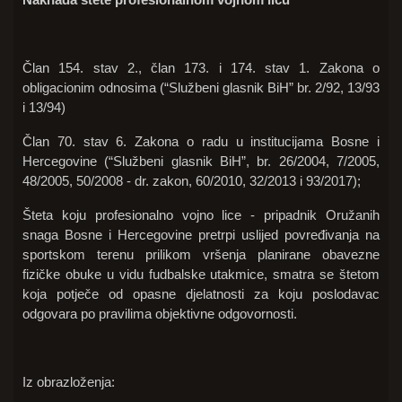
Član 154. stav 2., član 173. i 174. stav 1. Zakona o
obligacionim odnosima (“Službeni glasnik BiH” br. 2/92, 13/93
i 13/94)
Član 70. stav 6. Zakona o radu u institucijama Bosne i
Hercegovine (“Službeni glasnik BiH”, br. 26/2004, 7/2005,
48/2005, 50/2008 - dr. zakon, 60/2010, 32/2013 i 93/2017);
Šteta koju profesionalno vojno lice - pripadnik Oružanih
snaga Bosne i Hercegovine pretrpi uslijed povređivanja na
sportskom terenu prilikom vršenja planirane obavezne
fizičke obuke u vidu fudbalske utakmice, smatra se štetom
koja potječe od opasne djelatnosti za koju poslodavac
odgovara po pravilima objektivne odgovornosti.
Iz obrazloženja: