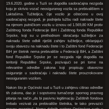
19.6.2020. godine u Tuzli se dogodila saobraćajna nezgoda
koju je skrivio vozač neosiguranog vozila sa prebivalištem u
Laktašima. Tužiteljica, čije vozilo je oštećeno u ovoj
saobraćajnoj nezgodi, je podnijela tužbu radi naknade štete
na njenom putničkom vozilu u iznosu od 1.569,80 KM protiv
Zaštitnog fonda Federacije BiH i Zaštitnog fonda Republike
Srpske, koji su u prethodnom obraćanju tužiteljice za
naknadu štete odbili riješiti zahtjev tužiteljice, otklanjajući
svoju obavezu na naknadu štete i to Zaštitni fond Federacije
BiH jer štetnik nema prebivalište u Federaciji BiH, a Zaštitni
fond Republike Srpske jer se nezgoda nije dogodila na
teritoriji Republike Srpske, pozivajući se pri tome na
relevantne odredbe zakona koji propisuju obavezno
osiguranje u saobraćaju i naknadu štete prouzrokovane
neosiguranim vozilom.
Nakon što je Općinski sud u Tuzli u zahtjevu citirao odredbe
tih zakona, dao je i sopstveno tumačenje spornog pravnog
pitanja na način „da bi pasivnu legitimaciju Zaštitnih fondova
trebalo vezivati za prebivalište štetnika, te tako prevazići
pravnu prazninu“. Nema daljnjih razloga Općinskog suda u