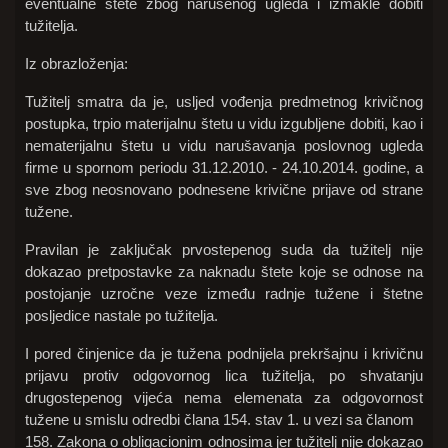
eventualne štete zbog narušenog ugleda i izmakle dobiti
tužitelja.
Iz obrazloženja:
Tužitelj smatra da je, usljed vođenja predmetnog krivičnog
postupka, trpio materijalnu štetu u vidu izgubljene dobiti, kao i
nematerijalnu štetu u vidu narušavanja poslovnog ugleda
firme u spornom periodu 31.12.2010. - 24.10.2014. godine, a
sve zbog neosnovano podnesene krivične prijave od strane
tužene.
Pravilan je zaključak prvostepenog suda da tužitelj nije
dokazao pretpostavke za naknadu štete koje se odnose na
postojanje uzročne veze između radnje tužene i štetne
posljedice nastale po tužitelja.
I pored činjenice da je tužena podnijela prekršajnu i krivičnu
prijavu protiv odgovornog lica tužitelja, po shvatanju
drugostepenog vijeća nema elemenata za odgovornost
tužene u smislu odredbi člana 154. stav 1. u vezi sa članom
158. Zakona o obligacionim odnosima jer tužitelj nije dokazao