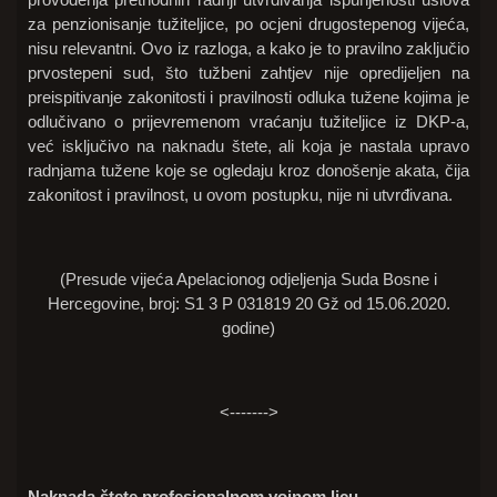
za penzionisanje tužiteljice, po ocjeni drugostepenog vijeća,
nisu relevantni. Ovo iz razloga, a kako je to pravilno zaključio
prvostepeni sud, što tužbeni zahtjev nije opredijeljen na
preispitivanje zakonitosti i pravilnosti odluka tužene kojima je
odlučivano o prijevremenom vraćanju tužiteljice iz DKP-a,
već isključivo na naknadu štete, ali koja je nastala upravo
radnjama tužene koje se ogledaju kroz donošenje akata, čija
zakonitost i pravilnost, u ovom postupku, nije ni utvrđivana.
(Presude vijeća Apelacionog odjeljenja Suda Bosne i
Hercegovine, broj: S1 3 P 031819 20 Gž od 15.06.2020.
godine)
<------->
Naknada štete profesionalnom vojnom licu