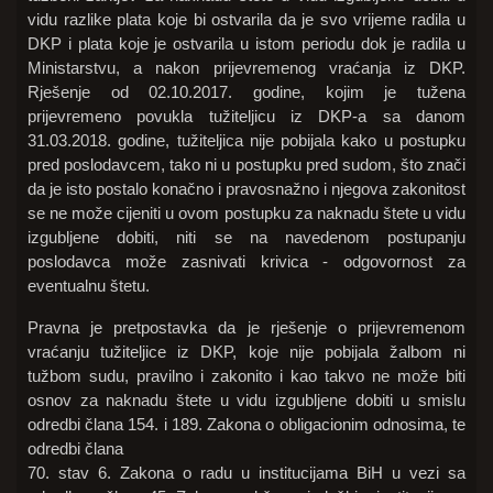
vidu razlike plata koje bi ostvarila da je svo vrijeme radila u
DKP i plata koje je ostvarila u istom periodu dok je radila u
Ministarstvu, a nakon prijevremenog vraćanja iz DKP.
Rješenje od 02.10.2017. godine, kojim je tužena
prijevremeno povukla tužiteljicu iz DKP-a sa danom
31.03.2018. godine, tužiteljica nije pobijala kako u postupku
pred poslodavcem, tako ni u postupku pred sudom, što znači
da je isto postalo konačno i pravosnažno i njegova zakonitost
se ne može cijeniti u ovom postupku za naknadu štete u vidu
izgubljene dobiti, niti se na navedenom postupanju
poslodavca može zasnivati krivica - odgovornost za
eventualnu štetu.
Pravna je pretpostavka da je rješenje o prijevremenom
vraćanju tužiteljice iz DKP, koje nije pobijala žalbom ni
tužbom sudu, pravilno i zakonito i kao takvo ne može biti
osnov za naknadu štete u vidu izgubljene dobiti u smislu
odredbi člana 154. i 189. Zakona o obligacionim odnosima, te
odredbi člana
70. stav 6. Zakona o radu u institucijama BiH u vezi sa