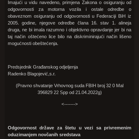
Imajući u vidu navedeno, primjena Zakona o osiguranju od
odgovornosti za motorna vozila i ostale odredbe o
obaveznom osiguranju od odgovornosti u Federaciji BiH iz
2005. godine, njegove odredbe člana 16. stav 1. alineja
druga, ne bi imala razumno i objektivno opravdanje jer bi na
taj način oštećeno lice bilo na diskriminirajući način lišeno
mogućnosti obeštećenja.
Predsjednik Građanskog odjeljenja
Radenko Blagojević,s.r.
(Pravno shvatanje Vrhovnog suda FBIH broj 32 0 Mal
396829 22 Spp od 21.04.2022g)
<------->
Odgovornost države za štetu u vezi sa privremenim
oduzimanjem novčanih sredstava