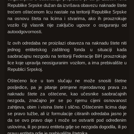
Republike Srpske dužan da izvršava obavezu naknade štete
trećem oštećenom licu nastale na teritoriji Republike Srpske
na osnovu šteta na licima i stvarima, ako ih prouzrokuje
vozilo čiji vlasnik nije zaključio ugovor o osiguranju od
autoodgovornosti.
Iz ovih odredaba ne proizilazi obaveza na naknadu štete niti
jednog entitetskog zaštitnog fonda u situaciji kada
saobraćajnu nezgodu na teritoriji Federacije BiH prouzrokuje
lice koje upravlja neosiguranim vozilom, a ima prebivalište u
Republici Srpskoj.
Oštećeno lice u tom slučaju ne može snositi štetne
posljedice, pa je pitanje primjene mjerodavnog prava za
naknadu štete za oštećene, kao učesnike saobraćajnih
nezgoda, značajno jer se po njemu cijeni osnovanost
zahtjeva, obim i visina štete i slično. Oštećenim licima daje
se pravo tužbe, ali iz formulacije citiranih odredaba jasno je
da se ovo pravo daje i može se ostvariti pod određenim
uslovima, ili po pravu entiteta gdje se nezgoda dogodila, ili po
pravu entiteta gdje je prebivalište štetnika.