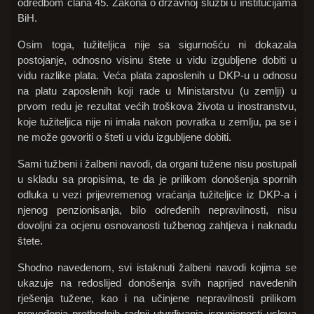
odredbom člana 45. Zakona o državnoj službi u institucijama
BiH.
Osim toga, tužiteljica nije sa sigurnošću ni dokazala
postojanje, odnosno visinu štete u vidu izgubljene dobiti u
vidu razlike plata. Veća plata zaposlenih u DKP-u u odnosu
na platu zaposlenih koji rade u Ministarstvu (u zemlji) u
prvom redu je rezultat većih troškova života u inostranstvu,
koje tužiteljica nije ni imala nakon povratka u zemlju, pa se i
ne može govoriti o šteti u vidu izgubljene dobiti.
Sami tužbeni i žalbeni navodi, da organi tužene nisu postupali
u skladu sa propisima, te da je prilikom donošenja spornih
odluka u vezi prijevremenog vraćanja tužiteljice iz DKP-a i
njenog penzionisanja, bilo određenih nepravilnosti, nisu
dovoljni za ocjenu osnovanosti tužbenog zahtjeva i naknadu
štete.
Shodno navedenom, svi istaknuti žalbeni navodi kojima se
ukazuje na redoslijed donošenja svih naprijed navedenih
rješenja tužene, kao i na učinjene nepravilnosti prilikom
provođenja prethodnih radnji utvrđivanja ispunjenosti uslova