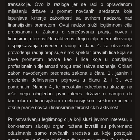
transakcije. Ovo iz razloga jer se radi o opravdanom
miješanju države u promet novčanih sredstava koje
ispunjava kriterije zakonitosti sa svrhom nadzora nad
finansijskim prometom. Ovaj nadzor služi legitimnom cilju
propisanom u Zakonu o sprječavanju pranja novca i
finansiranju terorističkih aktivnosti koji u cilju mjera otkrivanja
i spriječavanja navedenih radnji u članu 4. za obveznike
provođenja radnji propisuje širok spektar pravnih lica koja se
bave prometom novca kao i lica koja u obavljanju
profesionalnih djelatnosti mogu steči takva saznanja. Citirani
zakon navođenjem predmeta zakona u članu 1., jasnim i
preciznim definisanjem pojmova u članu 2. i 3., već
pomenutim članom 4., te preostalim odredbama ukazuje na
više nego očigledan javni interes države u namjeri da
kontrolom u finansijskom i nefinansijskom sektoru spriječi i
otkrije pranje novca i finansiranje terorističkih aktivnosti.
Pri ostvarivanju legitimnog cilja koji služi javnom interesu, u
konkretnom slučaju organi tužene izvršili su privremeno
oduzimanje samo novčanih sredstva za koje postojala
sumnja na izvršenje krivičnog djela pranja novca. Za vrijeme