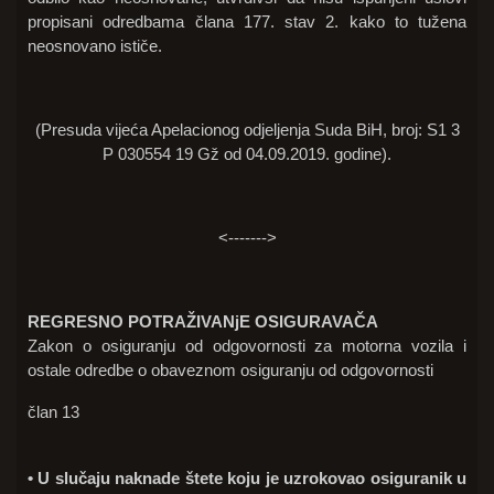
propisani odredbama člana 177. stav 2. kako to tužena
neosnovano ističe.
(Presuda vijeća Apelacionog odjeljenja Suda BiH, broj: S1 3
P 030554 19 Gž od 04.09.2019. godine).
<------->
REGRESNO POTRAŽIVANjE OSIGURAVAČA
Zakon o osiguranju od odgovornosti za motorna vozila i
ostale odredbe o obaveznom osiguranju od odgovornosti
član 13
• U slučaju naknade štete koju je uzrokovao osiguranik u