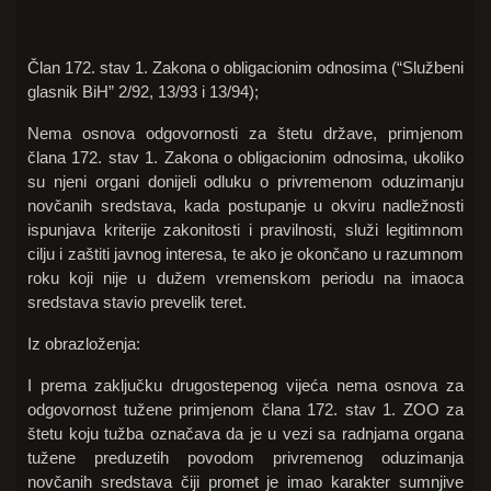
Član 172. stav 1. Zakona o obligacionim odnosima (“Službeni
glasnik BiH” 2/92, 13/93 i 13/94);
Nema osnova odgovornosti za štetu države, primjenom
člana 172. stav 1. Zakona o obligacionim odnosima, ukoliko
su njeni organi donijeli odluku o privremenom oduzimanju
novčanih sredstava, kada postupanje u okviru nadležnosti
ispunjava kriterije zakonitosti i pravilnosti, služi legitimnom
cilju i zaštiti javnog interesa, te ako je okončano u razumnom
roku koji nije u dužem vremenskom periodu na imaoca
sredstava stavio prevelik teret.
Iz obrazloženja:
I prema zaključku drugostepenog vijeća nema osnova za
odgovornost tužene primjenom člana 172. stav 1. ZOO za
štetu koju tužba označava da je u vezi sa radnjama organa
tužene preduzetih povodom privremenog oduzimanja
novčanih sredstava čiji promet je imao karakter sumnjive