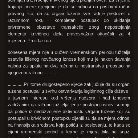
trajanja mjere cijenjeno je da se odnosi na poslovni račun
pravnog lica, da su organi tužene sve radnje preduzeli u
razumnom roku i kompletan postupak do ukidanja
privremene obustave transakcije zbog nepostojanja
elementa krivičnog djela pravosnažno okončali za 4
mjeseca. Proizlazi da
donesena mjera nije u dužem vremenskom periodu tužitelja
ostavila lišenog novčanog iznosa koji mu je nakon davanja
naloga za uplatu na dva računa u inostranstvu preostao na
njegovom računu...........
.............Pri tome drugostepeno vijeće zaključuje da su organi
tužene postupali u svrhu ostvarivanja legitimnog cilja države i
u javnom interesu kod vršenja nadzora i nad iznosom
zadržanim na računu tužitelja jer je postojao osnov sumnje
da potiče iz nedozvoljene aktivnosti. Organi tužene koji su
postupali u krivičnom postupku cijenili su da se mjera odnosi
na finansijska sredstva koja potiču iz poslovanju, te kada se
cijeni vremenski period u kome je mjera bila na snazi