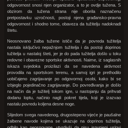
odgovornost snosi njen organizator, a to je ovdje tužena. S
obzirom da tužena strana nije oborila naznačenu
pretpostavku uzročnosti, postoji njena građansko-pravna
odgovornost i shodno tome, obaveza da tužitelju nadoknadi
štetu.
Neosnovano žalba tužene ističe da je povreda tužitelja
nastala isključivo nepažnjom tužitelja i da postoji doprinos
tužitelja u nastaloj šteti, jer je do pada tužitelja došlo u toku
redovne i obavezne sportske aktivnosti. Naime, iz saglasnih
iskaza svjedoka proizilazi da se navedena aktivnost
provodila na sportskom terenu, a samoj igri je prethodilo
uobičajeno zagrijavanje po odgovornoj osobi, kako bi se
izbjeglo pojedinačno zagrijavanje. Do povređivanja je došlo
na način da je tužitelj tokom igre, u nastojanju da prihvati
dodanu loptu, načinio nagli pokret tijela, koji je izazvao
nastalu povredu koljena desne noge.
Slijedom svega navedenog, drugostepeno vijeće je paušalne
žalbene navode kojima se ukazuje na doprinos tužitelja,
odbilo kao neosnovane, utvrdivši da nisu ispunjeni uslovi