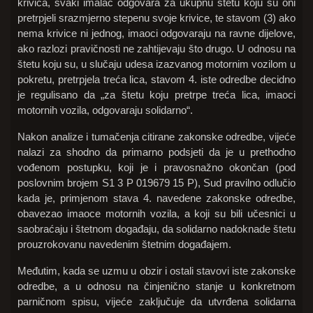
krivica, svaki imalac odgovara za ukupnu štetu koju su oni
pretrpjeli srazmjerno stepenu svoje krivice, te stavom (3) ako
nema krivice ni jednog, imaoci odgovaraju na ravne dijelove,
ako razlozi pravičnosti ne zahtijevaju što drugo. U odnosu na
štetu koju su, u slučaju udesa izazvanog motornim vozilom u
pokretu, pretrpjela treća lica, stavom 4. iste odredbe decidno
je regulisano da „za štetu koju pretrpe treća lica, imaoci
motornih vozila, odgovaraju solidarno“.
Nakon analize i tumačenja citirane zakonske odredbe, vijeće
nalazi za shodno da primarno podsjeti da je u prethodno
vođenom postupku, koji je i pravosnažno okončan (pod
poslovnim brojem S1 3 P 019679 15 P), Sud pravilno odlučio
kada je, primjenom stava 4. navedene zakonske odredbe,
obavezao imaoce motornih vozila, a koji su bili učesnici u
saobraćaju i štetnom događaju, da solidarno nadoknade štetu
prouzrokovanu navedenim štetnim događajem.
Međutim, kada se uzmu u obzir i ostali stavovi iste zakonske
odredbe, a u odnosu na činjenično stanje u konkretnom
parničnom spisu, vijeće zaključuje da utvrđena solidarna