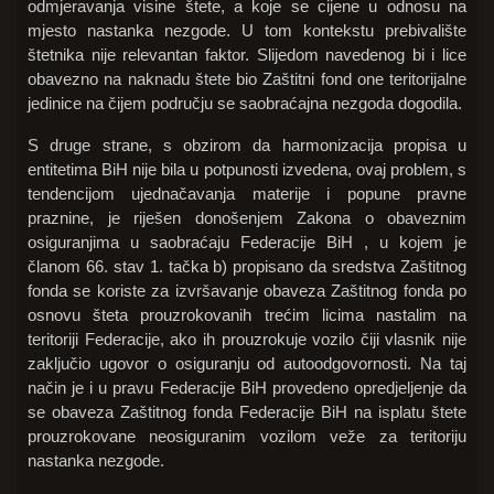
odmjeravanja visine štete, a koje se cijene u odnosu na
mjesto nastanka nezgode. U tom kontekstu prebivalište
štetnika nije relevantan faktor. Slijedom navedenog bi i lice
obavezno na naknadu štete bio Zaštitni fond one teritorijalne
jedinice na čijem području se saobraćajna nezgoda dogodila.
S druge strane, s obzirom da harmonizacija propisa u
entitetima BiH nije bila u potpunosti izvedena, ovaj problem, s
tendencijom ujednačavanja materije i popune pravne
praznine, je riješen donošenjem Zakona o obaveznim
osiguranjima u saobraćaju Federacije BiH , u kojem je
članom 66. stav 1. tačka b) propisano da sredstva Zaštitnog
fonda se koriste za izvršavanje obaveza Zaštitnog fonda po
osnovu šteta prouzrokovanih trećim licima nastalim na
teritoriji Federacije, ako ih prouzrokuje vozilo čiji vlasnik nije
zaključio ugovor o osiguranju od autoodgovornosti. Na taj
način je i u pravu Federacije BiH provedeno opredjeljenje da
se obaveza Zaštitnog fonda Federacije BiH na isplatu štete
prouzrokovane neosiguranim vozilom veže za teritoriju
nastanka nezgode.