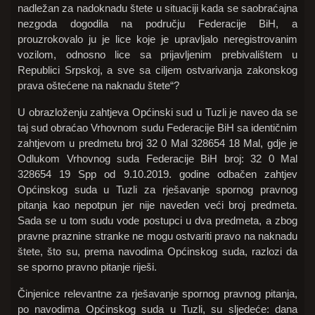
nadležan za nadoknadu štete u situaciji kada se saobraćajna
nezgoda dogodila na području Federacije BiH, a
prouzrokovalo ju je lice koje je upravljalo neregistrovanim
vozilom, odnosno lice sa prijavljenim prebivalištem u
Republici Srpskoj, a sve sa ciljem ostvarivanja zakonskog
prava oštećene na naknadu štete“?
U obrazloženju zahtjeva Općinski sud u Tuzli je naveo da se
taj sud obraćao Vrhovnom sudu Federacije BiH sa identičnim
zahtjevom u predmetu broj 32 0 Mal 328654 18 Mal, gdje je
Odlukom Vrhovnog suda Federacije BiH broj: 32 0 Mal
328654 19 Spp od 9.10.2019. godine odbačen zahtjev
Općinskog suda u Tuzli za rješavanje spornog pravnog
pitanja kao nepotpun jer nije naveden veći broj predmeta.
Sada se u tom sudu vode postupci u dva predmeta, a zbog
pravne praznine stranke ne mogu ostvariti pravo na naknadu
štete, što su, prema navodima Općinskog suda, razlozi da
se sporno pravno pitanje riješi.
Činjenice relevantne za rješavanje spornog pravnog pitanja,
po navodima Općinskog suda u Tuzli, su sljedeće: dana