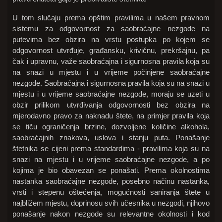
U tom slučaju prema opštim pravilima u našem pravnom
sistemu za odgovornost za saobraćajne nezgode na
putevima bez obzira na vrstu postupka po kojem se
odgovornost utvrđuje, građansku, krivičnu, prekršajnu, pa
čak i upravnu, važe saobraćajna i sigurnosna pravila koja su
na snazi u mjestu i u vrijeme počinjene saobraćajne
nezgode. Saobraćajna i sigurnosna pravila koja su na snazi u
mjestu i u vrijeme saobraćajne nezgode, moraju se uzeti u
obzir prilikom utvrđivanja odgovornosti bez obzira na
mjerodavno pravo za naknadu štete, na primjer pravila koja
se tiču ograničenja brzine, dozvoljene količine alkohola,
saobraćajnih znakova, uslova i stanju puta. Ponašanje
štetnika se cijeni prema standardima - pravilima koja su na
snazi na mjestu i u vrijeme saobraćajne nezgode, a po
kojima je bio obavezan se ponašati. Prema okolnostima
nastanka saobraćajne nezgode, posebno načinu nastanka,
vrsti i stepenu oštećenja, mogućnosti saniranja štete u
najbližem mjestu, doprinosu svih učesnika u nezgodi, njihovo
ponašanje nakon nezgode su relevantne okolnosti i kod