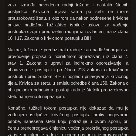
vezu između navedenih radnji tužene i nastalih štetnih
posljedica. Krivična prijava sama po sebi ne može
prouzrokovati štetu, s obzirom da nakon podnesene krivične
prijave nadležno Tužilaštvo ispituje uslove za vođenje
postupka svojim preduzetim radnjama i ovlaštenjima iz člana
16. i 17. Zakona o krivičnom postupku BiH.
Naime, tužena je preduzimala radnje kao nadležni organ za
provođenje propisa o indirektnom oporezivanju iz člana 7.
stav 1. Zakona o upravi za indirektno oporezivanje, a
obavezna je postupiti i po članu 213 Zakona o krivičnom
postupku pred Sudom BiH u pogledu prijavljivanja krivičnog
djela. Krivica za štetu, u smislu odredbe člana 158. Zakona o
obligacionim odnosima, postoji kada je štetnik prouzrokovao
štetu namjerno ili nepažnjom.
Konačno, tužitelj tokom postupka nije dokazao da mu je
vođenjem isključivo krivičnog postupka protiv odgovorne
osobe, nanesena šteta koju potražuje u ovom sporu, pri
čemu prenebregava činjenicu vođenja prekršajnog postupka
za iste nezakonite radnje, u kojem postupku je pravosnažno