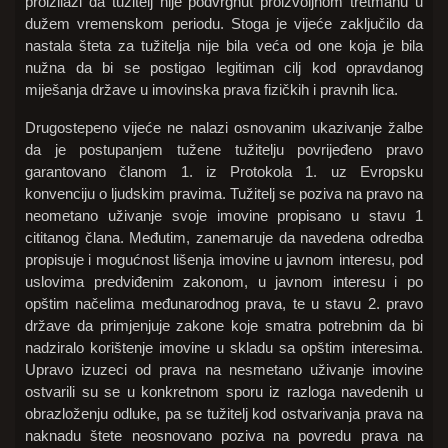
proizilazi da tužitelj nije podvrgnut proizvoljnom tretmanu u
dužem vremenskom periodu. Stoga je vijeće zaključilo da
nastala šteta za tužitelja nije bila veća od one koja je bila
nužna da bi se postigao legitiman cilj kod opravdanog
miješanja države u imovinska prava fizičkih i pravnih lica.
Drugostepeno vijeće ne nalazi osnovanim ukazivanje žalbe
da je postupanjem tužene tužitelju povrijeđeno pravo
garantovano članom 1. iz Protokola 1. uz Evropsku
konvenciju o ljudskim pravima. Tužitelj se poziva na pravo na
neometano uživanje svoje imovine propisano u stavu 1
cititanog člana. Međutim, zanemaruje da navedena odredba
propisuje i mogućnost lišenja imovine u javnom interesu, pod
uslovima predviđenim zakonom, u javnom interesu i po
opštim načelima međunarodnog prava, te u stavu 2. pravo
države da primjenjuje zakone koje smatra potrebnim da bi
nadziralo korištenje imovine u skladu sa opštim interesima.
Upravo izuzeci od prava na nesmetano uživanje imovine
ostvarili su se u konkretnom sporu iz razloga navedenih u
obrazloženju odluke, pa se tužitelj kod ostvarivanja prava na
naknadu štete neosnovano poziva na povredu prava na