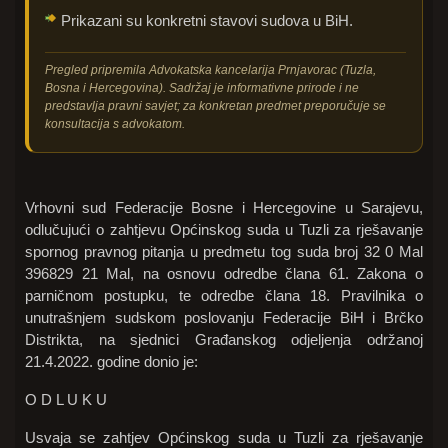
Prikazani su konkretni stavovi sudova u BiH.
Pregled pripremila Advokatska kancelarija Prnjavorac (Tuzla,
Bosna i Hercegovina). Sadržaj je informativne prirode i ne
predstavlja pravni savjet; za konkretan predmet preporučuje se
konsultacija s advokatom.
Vrhovni sud Federacije Bosne i Hercegovine u Sarajevu,
odlučujući o zahtjevu Općinskog suda u Tuzli za rješavanje
spornog pravnog pitanja u predmetu tog suda broj 32 0 Mal
396829 21 Mal, na osnovu odredbe člana 61. Zakona o
parničnom postupku, te odredbe člana 18. Pravilnika o
unutrašnjem sudskom poslovanju Federacije BiH i Brčko
Distrikta, na sjednici Građanskog odjeljenja održanoj
21.4.2022. godine donio je:
O D L U K U
Usvaja se zahtjev Općinskog suda u Tuzli za rješavanje