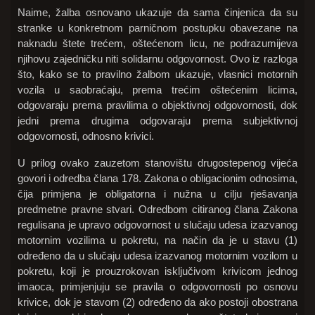
Naime, žalba osnovano ukazuje da sama činjenica da su
stranke u konkretnom parničnom postupku obavezane na
naknadu štete trećem, oštećenom licu, ne podrazumijeva
njihovu zajedničku niti solidarnu odgovornost. Ovo iz razloga
što, kako se to pravilno žalbom ukazuje, vlasnici motornih
vozila u saobraćaju, prema trećim oštećenim licima,
odgovaraju prema pravilima o objektivnoj odgovornosti, dok
jedni prema drugima odgovaraju prema subjektivnoj
odgovornosti, odnosno krivici.
U prilog ovako zauzetom stanovištu drugostepenog vijeća
govori i odredba člana 178. Zakona o obligacionim odnosima,
čija primjena je obligatorna i nužna u cilju rješavanja
predmetne pravne stvari. Odredbom citiranog člana Zakona
regulisana je upravo odgovornost u slučaju udesa izazvanog
motornim vozilima u pokretu, na način da je u stavu (1)
određeno da u slučaju udesa izazvanog motornim vozilom u
pokretu, koji je prouzrokovan isključivom krivicom jednog
imaoca, primjenjuju se pravila o odgovornosti po osnovu
krivice, dok je stavom (2) određeno da ako postoji obostrana