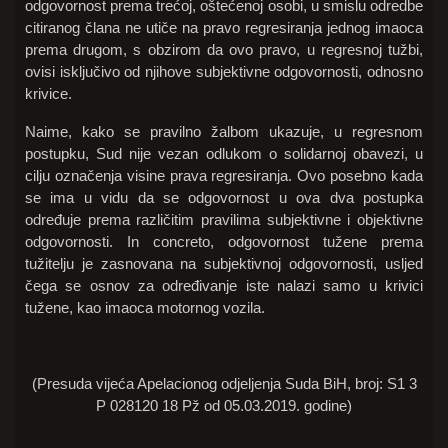
odgovornost prema trećoj, oštećenoj osobi, u smislu odredbe
citiranog člana ne utiče na pravo regresiranja jednog imaoca
prema drugom, s obzirom da ovo pravo, u regresnoj tužbi,
ovisi isključivo od njihove subjektivne odgovornosti, odnosno
krivice.
Naime, kako se pravilno žalbom ukazuje, u regresnom
postupku, Sud nije vezan odlukom o solidarnoj obavezi, u
cilju označenja visine prava regresiranja. Ovo posebno kada
se ima u vidu da se odgovornost u ova dva postupka
određuje prema različitim pravilima subjektivne i objektivne
odgovornosti. In concreto, odgovornost tužene prema
tužitelju je zasnovana na subjektivnoj odgovornosti, usljed
čega se osnov za određivanje iste nalazi samo u krivici
tužene, kao imaoca motornog vozila.
(Presuda vijeća Apelacionog odjeljenja Suda BiH, broj: S1 3
P 028120 18 Pž od 05.03.2019. godine)