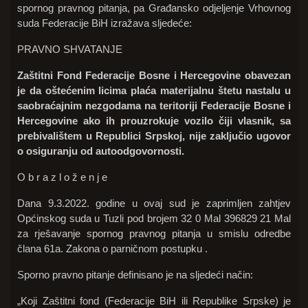
spornog pravnog pitanja, pa Građansko odjeljenje Vrhovnog
suda Federacije BiH izražava sljedeće:
PRAVNO SHVATANJE
Zaštitni Fond Federacije Bosne i Hercegovine obavezan
je da oštećenim licima plaća materijalnu štetu nastalu u
saobraćajnim nezgodama na teritoriji Federacije Bosne i
Hercegovine ako ih prouzrokuje vozilo čiji vlasnik, sa
prebivalištem u Republici Srpskoj, nije zaključio ugovor
o osiguranju od autoodgovornosti.
O b r a z l o ž e n j e
Dana 9.3.2022. godine u ovaj sud je zaprimljen zahtjev
Općinskog suda u Tuzli pod brojem 32 0 Mal 396829 21 Mal
za rješavanje spornog pravnog pitanja u smislu odredbe
člana 61a. Zakona o parničnom postupku .
Sporno pravno pitanje definisano je na sljedeći način:
„Koji Zaštitni fond (Federacije BiH ili Republike Srpske) je