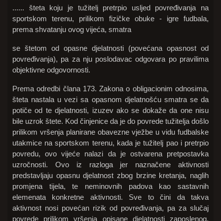
...... šteta koju je tužitelj pretrpio usljed povređivanja na
sportskom terenu, prilikom fizičke obuke - igre fudbala,
prema shvatanju ovog vijeća, smatra
se štetom od opasne djelatnosti (povećana opasnost od
povređivanja), pa za nju poslodavac odgovara po pravilima
objektivne odgovornosti.
Prema odredbi člana 173. Zakona o obligacionim odnosima,
šteta nastala u vezi sa opasnom djelatnošću smatra se da
potiče od te djelatnosti, izuzev ako se dokaže da one nisu
bile uzrok štete. Kod činjenice da je do povrede tužitelja došlo
prilikom vršenja planirane obavezne vježbe u vidu fudbalske
utakmice na sportskom terenu, kada je tužitelj pao i pretrpio
povredu, ovo vijeće nalazi da je ostvarena pretpostavka
uzročnosti. Ovo iz razloga jer naznačene aktivnosti
predstavljaju opasnu djelatnost zbog brzine kretanja, naglih
promjena tijela, te neminovnih padova kao sastavnih
elemenata konkretne aktivnosti. Sve to čini da takva
aktivnost nosi povećan rizik od povređivanja, pa za slučaj
povrede prilikom vršenja opisane djelatnosti zaposlenog,