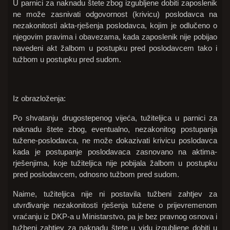
U parnici za naknadu štete zbog izgubljene dobiti zaposlenik
ne može zasnivati odgovornost (krivicu) poslodavca na
nezakonitosti akta-rješenja poslodavca, kojim je odlučeno o
njegovim pravima i obavezama, kada zaposlenik nije pobijao
navedeni akt žalbom u postupku pred poslodavcem tako i
tužbom u postupku pred sudom.
Iz obrazloženja:
Po shvatanju drugostepenog vijeća, tužiteljica u parnici za
naknadu štete zbog, eventualno, nezakonitog postupanja
tužene-poslodavca, ne može dokazivati krivicu poslodavca
kada je postupanje poslodavaca zasnovano na aktima-
rješenjima, koje tužiteljica nije pobijala žalbom u postupku
pred poslodavcem, odnosno tužbom pred sudom.
Naime, tužiteljica nije ni postavila tužbeni zahtjev za
utvrđivanje nezakonitosti rješenja tužene o prijevremenom
vraćanju iz DKP-a u Ministarstvo, pa je bez pravnog osnova i
tužbeni zahtjev za naknadu štete u vidu izgubljene dobiti u