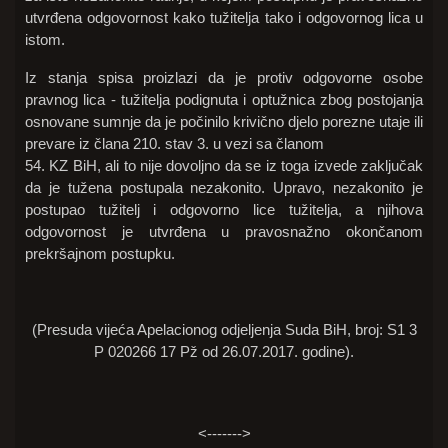
utvrđena odgovornost kako tužitelja tako i odgovornog lica u
istom.
Iz stanja spisa proizlazi da je protiv odgovorne osobe
pravnog lica - tužitelja podignuta i optužnica zbog postojanja
osnovane sumnje da je počinilo krivično djelo porezne utaje ili
prevare iz člana 210. stav 3. u vezi sa članom
54. KZ BiH, ali to nije dovoljno da se iz toga izvede zaključak
da je tužena postupala nezakonito. Upravo, nezakonito je
postupao tužitelj i odgovorno lice tužitelja, a njihova
odgovornost je utvrđena u pravosnažno okončanom
prekršajnom postupku.
(Presuda vijeća Apelacionog odjeljenja Suda BiH, broj: S1 3
P 020266 17 Pž od 26.07.2017. godine).
<------->