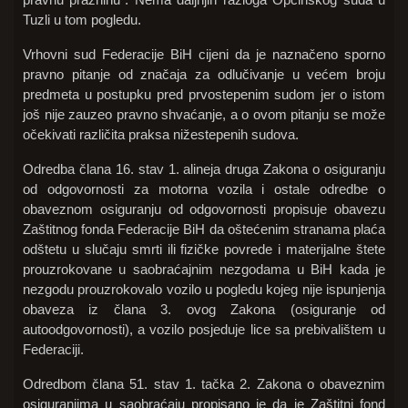
Tuzli u tom pogledu.
Vrhovni sud Federacije BiH cijeni da je naznačeno sporno
pravno pitanje od značaja za odlučivanje u većem broju
predmeta u postupku pred prvostepenim sudom jer o istom
još nije zauzeo pravno shvaćanje, a o ovom pitanju se može
očekivati različita praksa nižestepenih sudova.
Odredba člana 16. stav 1. alineja druga Zakona o osiguranju
od odgovornosti za motorna vozila i ostale odredbe o
obaveznom osiguranju od odgovornosti propisuje obavezu
Zaštitnog fonda Federacije BiH da oštećenim stranama plaća
odštetu u slučaju smrti ili fizičke povrede i materijalne štete
prouzrokovane u saobraćajnim nezgodama u BiH kada je
nezgodu prouzrokovalo vozilo u pogledu kojeg nije ispunjenja
obaveza iz člana 3. ovog Zakona (osiguranje od
autoodgovornosti), a vozilo posjeduje lice sa prebivalištem u
Federaciji.
Odredbom člana 51. stav 1. tačka 2. Zakona o obaveznim
osiguranjima u saobraćaju propisano je da je Zaštitni fond