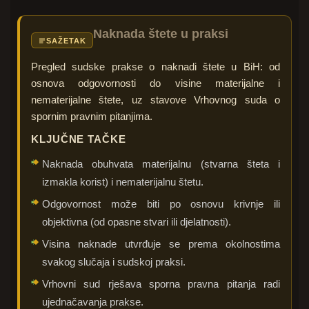
Naknada štete u praksi
SAŽETAK
Pregled sudske prakse o naknadi štete u BiH: od
osnova odgovornosti do visine materijalne i
nematerijalne štete, uz stavove Vrhovnog suda o
spornim pravnim pitanjima.
KLJUČNE TAČKE
Naknada obuhvata materijalnu (stvarna šteta i
izmakla korist) i nematerijalnu štetu.
Odgovornost može biti po osnovu krivnje ili
objektivna (od opasne stvari ili djelatnosti).
Visina naknade utvrđuje se prema okolnostima
svakog slučaja i sudskoj praksi.
Vrhovni sud rješava sporna pravna pitanja radi
ujednačavanja prakse.