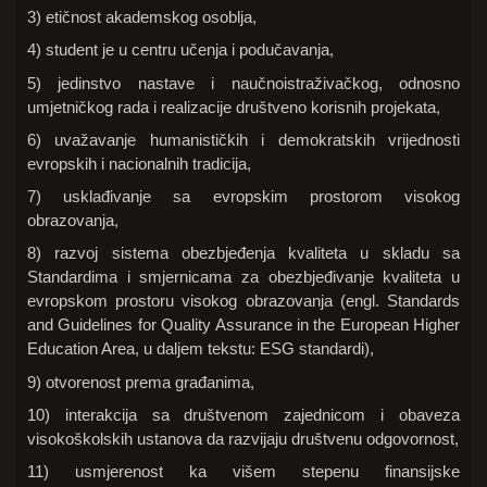
3) etičnost akademskog osoblja,
4) student je u centru učenja i podučavanja,
5) jedinstvo nastave i naučnoistraživačkog, odnosno
umjetničkog rada i realizacije društveno korisnih projekata,
6) uvažavanje humanističkih i demokratskih vrijednosti
evropskih i nacionalnih tradicija,
7) usklađivanje sa evropskim prostorom visokog
obrazovanja,
8) razvoj sistema obezbjeđenja kvaliteta u skladu sa
Standardima i smjernicama za obezbjeđivanje kvaliteta u
evropskom prostoru visokog obrazovanja (engl. Standards
and Guidelines for Quality Assurance in the European Higher
Education Area, u daljem tekstu: ESG standardi),
9) otvorenost prema građanima,
10) interakcija sa društvenom zajednicom i obaveza
visokoškolskih ustanova da razvijaju društvenu odgovornost,
11) usmjerenost ka višem stepenu finansijske