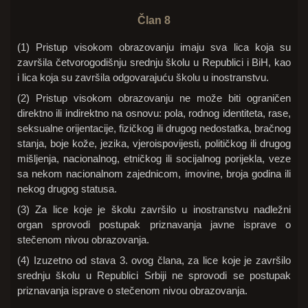
Član 8
(1) Pristup visokom obrazovanju imaju sva lica koja su
završila četvorogodišnju srednju školu u Republici i BiH, kao
i lica koja su završila odgovarajuću školu u inostranstvu.
(2) Pristup visokom obrazovanju ne može biti ograničen
direktno ili indirektno na osnovu: pola, rodnog identiteta, rase,
seksualne orijentacije, fizičkog ili drugog nedostatka, bračnog
stanja, boje kože, jezika, vjeroispovijesti, političkog ili drugog
mišljenja, nacionalnog, etničkog ili socijalnog porijekla, veze
sa nekom nacionalnom zajednicom, imovine, broja godina ili
nekog drugog statusa.
(3) Za lice koje je školu završilo u inostranstvu nadležni
organ sprovodi postupak priznavanja javne isprave o
stečenom nivou obrazovanja.
(4) Izuzetno od stava 3. ovog člana, za lice koje je završilo
srednju školu u Republici Srbiji ne sprovodi se postupak
priznavanja isprave o stečenom nivou obrazovanja.