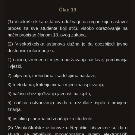
Član 19
(1) Visokoškolska ustanova dužna je da organizuje nastavni
proces za sve studente koji stiču visoko obrazovanje na
način propisan članom 18. ovog zakona.
(2) Visokoškolska ustanova dužna je da obezbijedi javno
dostupnim informacije o:
1) načinu, vremenu i mjestu održavanja nastave, predavanja
i vježbi,
2) ciljevima, metodama i sadržajima nastave,
3) metodama, kriterijumima i mjerilima ispitivanja,
4) načinu obezbjeđivanja javnosti na ispitu,
5) načinu ostvarivanja uvida u rezultate ispita i provjere
znanja,
6) ostalim pitanjima od značaja za studente.
(3) Visokoškolske ustanove u Republici obavezne su da u
skladu sa tehničkim mogućnostima putem elektronskih