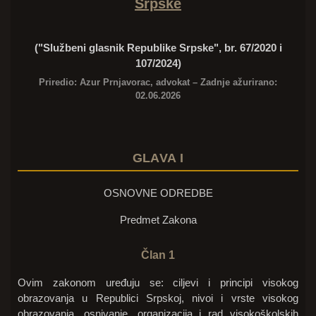
Srpske
("Službeni glasnik Republike Srpske", br. 67/2020 i
107/2024)
Priredio:
Azur Prnjavorac
, advokat – Zadnje ažurirano:
02.06.2026
GLAVA I
OSNOVNE ODREDBE
Predmet Zakona
Član 1
Ovim zakonom uređuju se: ciljevi i principi visokog
obrazovanja u Republici Srpskoj, nivoi i vrste visokog
obrazovanja, osnivanje, organizacija i rad visokoškolskih