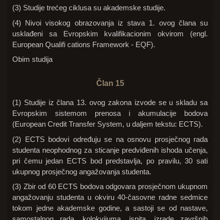
(3) Studije trećeg ciklusa su akademske studije.
(4) Nivoi visokog obrazovanja iz stava 1. ovog člana su
usklađeni sa Evropskim kvalifikacionim okvirom (engl.
European Qualifi cations Framework - EQF).
Obim studija
Član 15
(1) Studije iz člana 13. ovog zakona izvode se u skladu sa
Evropskim sistemom prenosa i akumulacije bodova
(European Credit Transfer System, u daljem tekstu: ECTS).
(2) ECTS bodovi određuju se na osnovu prosječnog rada
studenta neophodnog za sticanje predviđenih ishoda učenja,
pri čemu jedan ECTS bod predstavlja, po pravilu, 30 sati
ukupnog prosječnog angažovanja studenta.
(3) Zbir od 60 ECTS bodova odgovara prosječnom ukupnom
angažovanju studenta u okviru 40-časovne radne sedmice
tokom jedne akademske godine, a sastoji se od nastave,
samostalnog rada, kolokvijuma, ispita, izrade završnih