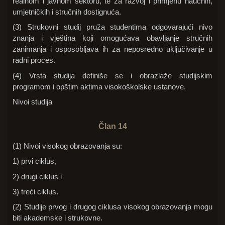
realnom i javnom sektoru, te za razvoj i primjenu naučnih,
umjetničkih i stručnih dostignuća.
(3) Strukovni studij pruža studentima odgovarajući nivo
znanja i vještina koji omogućava obavljanje stručnih
zanimanja i osposobljava ih za neposredno uključivanje u
radni proces.
(4) Vrsta studija definiše se i obrazlaže studijskim
programom i opštim aktima visokoškolske ustanove.
Nivoi studija
Član 14
(1) Nivoi visokog obrazovanja su:
1) prvi ciklus,
2) drugi ciklus i
3) treći ciklus.
(2) Studije prvog i drugog ciklusa visokog obrazovanja mogu
biti akademske i strukovne.