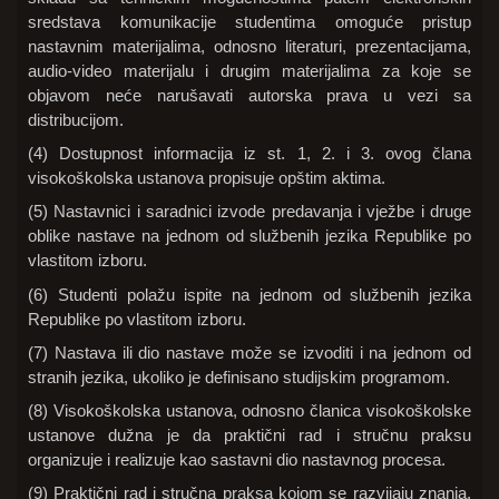
sredstava komunikacije studentima omoguće pristup
nastavnim materijalima, odnosno literaturi, prezentacijama,
audio-video materijalu i drugim materijalima za koje se
objavom neće narušavati autorska prava u vezi sa
distribucijom.
(4) Dostupnost informacija iz st. 1, 2. i 3. ovog člana
visokoškolska ustanova propisuje opštim aktima.
(5) Nastavnici i saradnici izvode predavanja i vježbe i druge
oblike nastave na jednom od službenih jezika Republike po
vlastitom izboru.
(6) Studenti polažu ispite na jednom od službenih jezika
Republike po vlastitom izboru.
(7) Nastava ili dio nastave može se izvoditi i na jednom od
stranih jezika, ukoliko je definisano studijskim programom.
(8) Visokoškolska ustanova, odnosno članica visokoškolske
ustanove dužna je da praktični rad i stručnu praksu
organizuje i realizuje kao sastavni dio nastavnog procesa.
(9) Praktični rad i stručna praksa kojom se razvijaju znanja,