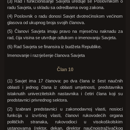
(3) Rad i funkcionisanje Savjeta uređuje se Poslovnikom o
radu Savjeta, u skladu sa odredbama ovog zakona.
(4) Poslovnik o radu donosi Savjet dvotrećinskom većinom
glasova od ukupnog broja svojih članova.
(5) Članovi Savjeta imaju pravo na mjesečnu naknadu za
rad, čija visina se utvrđuje odlukom o imenovanju Savjeta.
(6) Rad Savjeta se finansira iz budžeta Republike.
Imenovanje i razrješenje članova Savjeta
Član 10
(1) Savjet ima 17 članova: po dva člana iz šest naučnih
oblasti i jednog člana iz oblasti umjetnosti, predstavnika
istaknutih univerzitetskih nastavnika i četiri člana koji su
predstavnici privrednog sektora.
(2) Izabrani predstavnici u zakonodavnoj vlasti, nosioci
funkcija u izvršnoj vlasti, članovi rukovodećih organa
političkih stranaka, rukovodioci u visokoškolskim
ustanovama (rektor, dekan, direktor naučnoistraživačkog