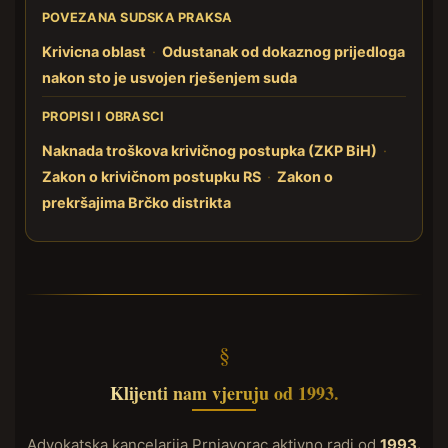
POVEZANA SUDSKA PRAKSA
Krivicna oblast
·
Odustanak od dokaznog prijedloga
nakon sto je usvojen rješenjem suda
PROPISI I OBRASCI
Naknada troškova krivičnog postupka (ZKP BiH)
·
Zakon o krivičnom postupku RS
·
Zakon o
prekršajima Brčko distrikta
Klijenti nam vjeruju od 1993.
Advokatska kancelarija Prnjavorac aktivno radi od
1993.