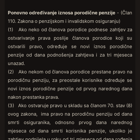
Ponovno određivanje iznosa porodične penzije
- (Član
110. Zakona o penzijskom i invalidskom osiguranju)
(1) Ako neko od članova porodice podnese zahtjev za
ostvarivanje prava poslije članova porodice koji su
ostvarili pravo, određuje se novi iznos porodične
penzije od dana podnošenja zahtjeva i za tri mjeseca
unazad.
(2) Ako nekom od članova porodice prestane pravo na
porodičnu penziju, za preostale korisnike određuje se
novi iznos porodične penzije od prvog narednog dana
nakon prestanka prava.
(3) Ako ostvaruje pravo u skladu sa članom 70. stav (8)
ovog zakona, ima pravo na porodičnu penziju od dana
smrti osiguranika, odnosno prvog dana narednog
mjeseca od dana smrti korisnika penzije, ukoliko je
zahtjev podnijela u roku od tri mjeseca od dana rođenja