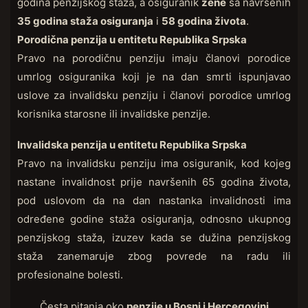
godina penzijskog staža, a osiguranik
žene
sa navršenih
35 godina staža osiguranja
i
58 godina života
.
Porodična penzija u entitetu Republika Srpska
Pravo na porodičnu penziju imaju članovi porodice
umrlog osiguranika koji je na dan smrti ispunjavao
uslove za invalidsku penziju i članovi porodice umrlog
korisnika starosne ili invalidske penzije.
Invalidska penzija u entitetu Republika Srpska
Pravo na invalidsku penziju ima osiguranik, kod kojeg
nastane invalidnost prije navršenih 65 godina života,
pod uslovom da na dan nastanka invalidnosti ima
određene godine staža osiguranja, odnosno ukupnog
penzijskog staža, izuzev kada se dužina penzijskog
staža zanemaruje zbog povrede na radu ili
profesionalne bolesti.
Česta pitanja oko
penzije u Bosni i Hercegovini