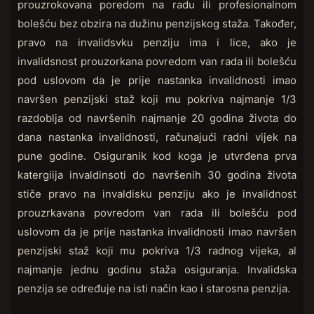
prouzrokovana poredom na radu ili profesionalnom
bolešću bez obzira na dužinu penzijskog staža. Također,
pravo na invalidsvku penziju ima i lice, ako je
invalidsnost prouzorkana povredom van rada ili bolešću
pod uslovom da je prije nastanka invalidnosti imao
navršen penzijski staž koji mu pokriva najmanje 1/3
razdoblja od navršenih najmanje 20 godina života do
dana nastanka invalidnosti, računajući radni vijek na
pune godine. Osiguranik kod koga je utvrđena prva
katergiija invaldinsoti do navršenih 30 godina života
stiče pravo na invaldisku penziju ako je invalidnost
prouzrkavana povredom van rada ili bolešću pod
uslovom da je prije nastanka invalidnosti imao navršen
penzijski staž koji mu pokriva 1/3 radnog vijeka, al
najmanje jednu godinu staža osiguranja. Invalidska
penzija se određuje na isti način kao i starosna penzija.