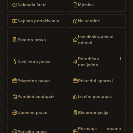
Naknada štete
Mjenica
Naplata potraživanja
Nekretnine
Imovinsko-pravni
Stvarno pravo
odnosi
Porodično i
Nasljedno pravo
nasljedno
Privredno pravo
Privredni sporovi
Parnični postupak
Izvršni postupak
Upravno pravo
Eksproprijacija
Priznanje stranih
Poresko pravo