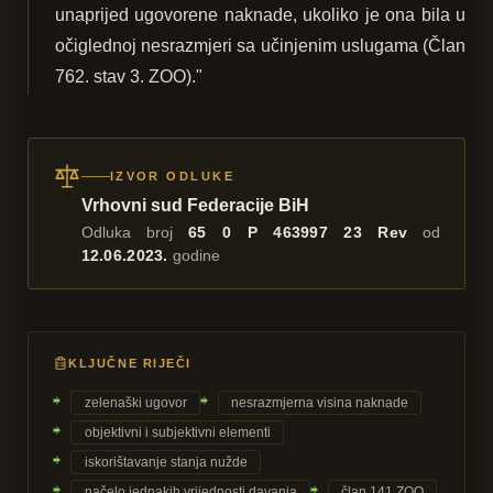
unaprijed ugovorene naknade, ukoliko je ona bila u
očiglednoj nesrazmjeri sa učinjenim uslugama (Član
762. stav 3. ZOO)."
IZVOR ODLUKE
Vrhovni sud Federacije BiH
Odluka broj
65 0 P 463997 23 Rev
od
12.06.2023.
godine
KLJUČNE RIJEČI
zelenaški ugovor
nesrazmjerna visina naknade
objektivni i subjektivni elementi
iskorištavanje stanja nužde
načelo jednakih vrijednosti davanja
član 141 ZOO