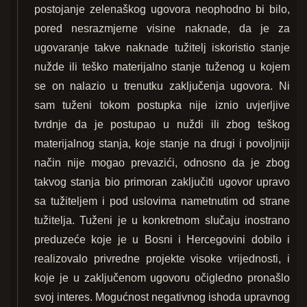
postojanje zelenaškog ugovora neophodno bi bilo,
pored nesrazmjerne visine naknade, da je za
ugovaranje takve naknade tužitelj iskoristio stanje
nužde ili teško materijalno stanje tuženog u kojem
se on nalazio u trenutku zaključenja ugovora. Ni
sam tuženi tokom postupka nije iznio uvjerljive
tvrdnje da je postupao u nuždi ili zbog teškog
materijalnog stanja, koje stanje na drugi i povoljniji
način nije mogao prevazići, odnosno da je zbog
takvog stanja bio primoran zaključiti ugovor upravo
sa tužiteljem i pod uslovima nametnutim od strane
tužitelja. Tuženi je u konkretnom slučaju inostrano
preduzeće koje je u Bosni i Hercegovini dobilo i
realizovalo privredne projekte visoke vrijednosti, i
koje je u zaključenom ugovoru očigledno pronašlo
svoj interes. Mogućnost negativnog ishoda upravnog