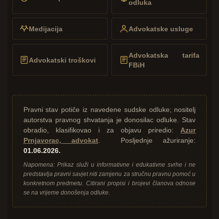
odluka
Medijacija
Advokatske usluge
Advokatska tarifa
Advokatski troškovi
FBiH
Pravni stav potiče iz navedene sudske odluke; nositelj
autorstva pravnog shvatanja je donosilac odluke. Stav
obradio, klasifikovao i za objavu priredio:
Azur
Prnjavorac, advokat
. Posljednje ažuriranje:
01.06.2026.
Napomena: Prikaz služi u informativne i edukativne svrhe i ne
predstavlja pravni savjet niti zamjenu za stručnu pravnu pomoć u
konkretnom predmetu. Citirani propisi i brojevi članova odnose
se na vrijeme donošenja odluke.