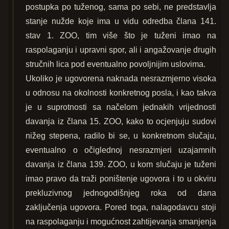
postupka po tuženog, sama po sebi, ne predstavlja
stanje nužde koje ima u vidu odredba člana 141.
stav 1. ZOO, tim više što je tuženi imao na
raspolaganju i upravni spor, ali i angažovanje drugih
stručnih lica pod eventualno povoljnijim uslovima.
Ukoliko je ugovorena naknada nesrazmjerno visoka
u odnosu na okolnosti konkretnog posla, i kao takva
je u suprotnosti sa načelom jednakih vrijednosti
davanja iz člana 15. ZOO, kako to ocjenjuju sudovi
nižeg stepena, radilo bi se, u konkretnom slučaju,
eventualno o očiglednoj nesrazmjeri uzajamnih
davanja iz člana 139. ZOO, u kom slučaju je tuženi
imao pravo da traži poništenje ugovora i to u okviru
prekluzivnog jednogodišnjeg roka od dana
zaključenja ugovora. Pored toga, nalagodavcu stoji
na raspolaganju i mogućnost zahtijevanja smanjenja