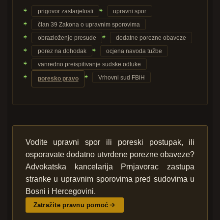
prigovor zastarjelosti
upravni spor
član 39 Zakona o upravnim sporovima
obrazloženje presude
dodatne porezne obaveze
porez na dohodak
ocjena navoda tužbe
vanredno preispitivanje sudske odluke
Vrhovni sud FBiH
poresko pravo
Vodite upravni spor ili poreski postupak, ili
osporavate dodatno utvrđene porezne obaveze?
Advokatska kancelarija Prnjavorac zastupa
stranke u upravnim sporovima pred sudovima u
Bosni i Hercegovini.
Zatražite pravnu pomoć