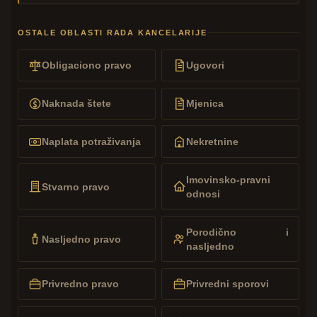
OSTALE OBLASTI RADA KANCELARIJE
Obligaciono pravo
Ugovori
Naknada štete
Mjenica
Naplata potraživanja
Nekretnine
Imovinsko-pravni
Stvarno pravo
odnosi
Porodično i
Nasljedno pravo
nasljedno
Privredno pravo
Privredni sporovi