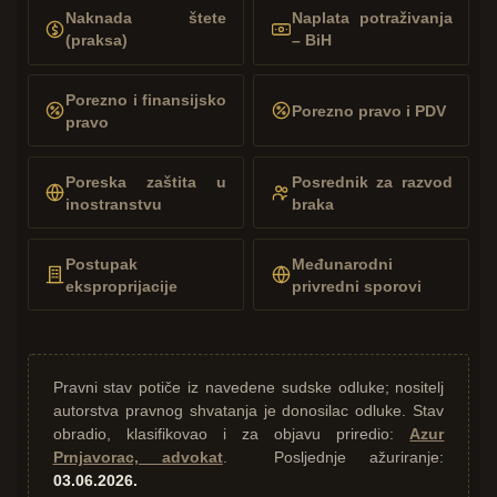
Naknada štete
Naplata potraživanja
(praksa)
– BiH
Porezno i finansijsko
Porezno pravo i PDV
pravo
Poreska zaštita u
Posrednik za razvod
inostranstvu
braka
Postupak
Međunarodni
eksproprijacije
privredni sporovi
Pravni stav potiče iz navedene sudske odluke; nositelj
autorstva pravnog shvatanja je donosilac odluke. Stav
obradio, klasifikovao i za objavu priredio:
Azur
Prnjavorac, advokat
. Posljednje ažuriranje:
03.06.2026.