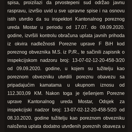
spisa, proizilazi da prvostepeni sud održao javnu
raspravu, izvršio uvid u sve upravne spise i na osnovu
istih utvrdio da su inspektori Kantonalnog poreznog
ureda Mostar u periodu od 17.07. do 09.09.2020.
godine, izvršili kontrolu obračuna uplata javnih prihoda
iz okvira nadležnosti Porezne uprave F BiH kod
poreznog obveznika M.S. iz P./R., te sačinili zapisnik o
inspekcijskom nadzoru broj: 13-07-02-12-20-458-3/20
od 09.09.2020. godine, u kojem su tužitelju kao
poreznom obvezniku utvrdili poreznu obavezu sa
pripadajućim kamatama u ukupnom iznosu od
112.303,09 KM. Nakon toga je rješenjem Porezne
uprave Kantonalnog ureda Mostar, Odsjek za
inspekcijski nadzor broj: 13-07-02-12-20-458-5/20 od
08.10.2020. godine tužitelju kao poreznom obvezniku
naložena uplata dodatno utvrđenih poreznih obaveza u