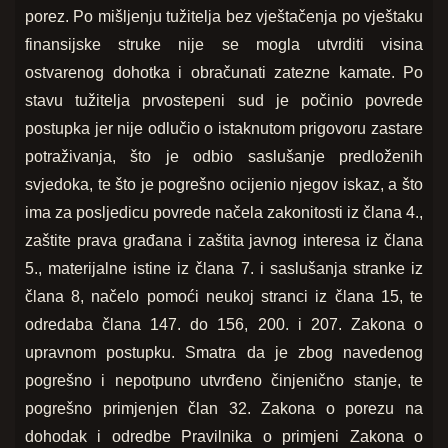
porez. Po mišljenju tužitelja bez vještačenja po vještaku
finansijske struke nije se mogla utvrditi visina
ostvarenog dohotka i obračunati zatezne kamate. Po
stavu tužitelja prvostepeni sud je počinio povrede
postupka jer nije odlučio o istaknutom prigovoru zastare
potraživanja, što je odbio saslušanje predloženih
svjedoka, te što je pogrešno ocijenio njegov iskaz, a što
ima za posljedicu povrede načela zakonitosti iz člana 4.,
zaštite prava građana i zaštita javnog interesa iz člana
5., materijalne istine iz člana 7. i saslušanja stranke iz
člana 8, načelo pomoći neukoj stranci iz člana 15, te
odredaba člana 147. do 156, 200. i 207. Zakona o
upravnom postupku. Smatra da je zbog navedenog
pogrešno i nepotpuno utvrđeno činjenično stanje, te
pogrešno primjenjen član 32. Zakona o porezu na
dohodak i odredbe Pravilnika o primjeni Zakona o