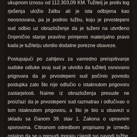
ukupnom iznosu od 112.303,09 KM. Tužitelj je protiv tog
rješenja uložio žalbu ali je ista odbijena kao
neosnovana, pa je podnio tužbu, koju je prvostepeni
sud odbio uz obrazloženje da je tuženi na utvrđeno
činjenično stanje pravilno primjenio materijalno pravo
kada je tužitelju utvrdio dodatne porezne obaveze.
Postupajući po zahtjevu za vanredno preispitivanje
sudske odluke ovaj sud je utvrdio da tužitelj osnovano
prigovara da je prvostepeni sud počinio povredu
postupka zato što nije odlučio o istaknutom prigovoru
zastarjelosti. Naime iz obrazloženja presude ne
proizlazi da je prvostepeni sud razmatrao i odlučivao o
tom istaknutom prigovoru, a što je bio u obavezi u
skladu sa članom 39. stav 1. Zakona o upravnim
sporovima. Citiranom odredbom propisano je između
ostalog da se u presudi moraju cijeniti svi navodi tužbe,