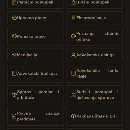
Parnični postupak
Izvršni postupak
Upravno pravo
Eksproprijacija
Priznanje stranih
Poresko pravo
odluka
Medijacija
Advokatske usluge
Advokatska tarifa
Advokatski troškovi
FBiH
Sporovi, parnice i
Sudski postupci i
arbitraža
rješavanje sporova
Pravna analiza
Naknada štete u BiH
predmeta