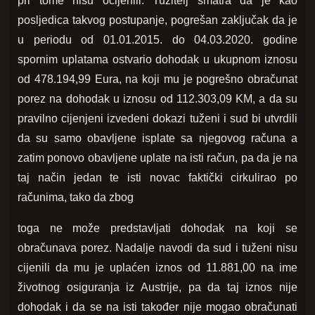
pri tome nisu ocijenili. Tužitelj smatra da je kao
posljedica takvog postupanje, pogrešan zaključak da je
u periodu od 01.01.2015. do 04.03.2020. godine
spornim uplatama ostvario dohodak u ukupnom iznosu
od 478.194,99 Eura, na koji mu je pogrešno obračunat
porez na dohodak u iznosu od 112.303,09 KM, a da su
pravilno cijenjeni izvedeni dokazi tuženi i sud bi utvrdili
da su samo obavljene isplate sa njegovog računa a
zatim ponovo obavljene uplate na isti račun, pa da je na
taj način jedan te isti novac faktički cirkulirao po
računima, tako da zbog
toga ne može predstavljati dohodak na koji se
obračunava porez. Nadalje navodi da sud i tuženi nisu
cijenili da mu je uplaćen iznos od 11.881,00 na ime
životnog osiguranja iz Austrije, pa da taj iznos nije
dohodak i da se na isti također nije mogao obračunati