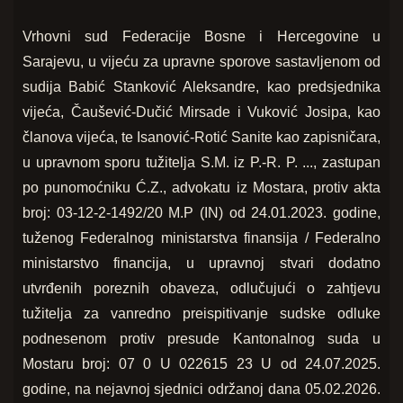
Vrhovni sud Federacije Bosne i Hercegovine u
Sarajevu, u vijeću za upravne sporove sastavljenom od
sudija Babić Stanković Aleksandre, kao predsjednika
vijeća, Čaušević-Dučić Mirsade i Vuković Josipa, kao
članova vijeća, te Isanović-Rotić Sanite kao zapisničara,
u upravnom sporu tužitelja S.M. iz P.-R. P. ..., zastupan
po punomoćniku Ć.Z., advokatu iz Mostara, protiv akta
broj: 03-12-2-1492/20 M.P (IN) od 24.01.2023. godine,
tuženog Federalnog ministarstva finansija / Federalno
ministarstvo financija, u upravnoj stvari dodatno
utvrđenih poreznih obaveza, odlučujući o zahtjevu
tužitelja za vanredno preispitivanje sudske odluke
podnesenom protiv presude Kantonalnog suda u
Mostaru broj: 07 0 U 022615 23 U od 24.07.2025.
godine, na nejavnoj sjednici održanoj dana 05.02.2026.