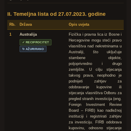
II. Temeljna lista od 27.07.2023. godine
Rb.
Država
Opis uvjeta
1
Australija
Fizička i pravna lica iz Bosne i
Hercegovine mogu steći pravo
✓
RECIPROCITET
vlasništva nad nekretninama u
↻
AŽURIRANO
Australiji, što uključuje
stambene objekte,
poljoprivredno i drugo
zemljište. U cilju stjecanja
takvog prava, neophodno je
podnijeti zahtjev za
odobravanje kupovine ili
stjecanja vlasništva Odboru za
pregled stranih investicija (eng.
Foreign Investment Review
Board – FIRB) kao nadležnoj
instituciji i registrirati zahtjev
za investiciju. FIRB odobrava
kupovinu, odnosno stjecanje