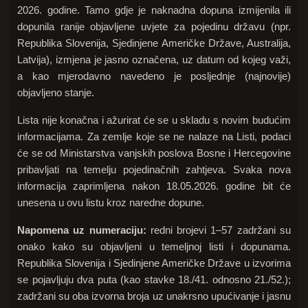
2026. godine. Tamo gdje je naknadna dopuna izmijenila ili
dopunila ranije objavljene uvjete za pojedinu državu (npr.
Republika Slovenija, Sjedinjene Američke Države, Australija,
Latvija), izmjena je jasno označena, uz datum od kojeg važi,
a kao mjerodavno navedeno je posljednje (najnovije)
objavljeno stanje.
Lista nije konačna i ažurirat će se u skladu s novim budućim
informacijama. Za zemlje koje se ne nalaze na Listi, podaci
će se od Ministarstva vanjskih poslova Bosne i Hercegovine
pribavljati na temelju pojedinačnih zahtjeva. Svaka nova
informacija zaprimljena nakon 18.05.2026. godine bit će
unesena u ovu listu kroz naredne dopune.
Napomena uz numeraciju:
redni brojevi 1–57 zadržani su
onako kako su objavljeni u temeljnoj listi i dopunama.
Republika Slovenija i Sjedinjene Američke Države u izvorima
se pojavljuju dva puta (kao stavke 18./41. odnosno 21./52.);
zadržani su oba izvorna broja uz unakrsno upućivanje i jasnu