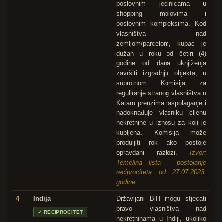
poslovnim jedinicama u
shopping molovima i
poslovnim kompleksima. Kod
vlasništva nad
zemljom/parcelom, kupac je
dužan u roku od četiri (4)
godine od dana uknjiženja
završiti izgradnju objekta; u
suprotnom Komisija za
reguliranje stranog vlasništva u
Kataru preuzima raspolaganje i
nadoknađuje vlasniku cijenu
nekretnine u iznosu za koji je
kupljena. Komisija može
produljiti rok ako postoje
opravdani razlozi.
Izvor:
Temeljna lista – postojanje
reciprociteta od 27.07.2023.
godine.
4
Indija
Državljani BiH mogu stjecati
pravo vlasništva nad
✓
RECIPROCITET
nekretninama u Indiji, ukoliko