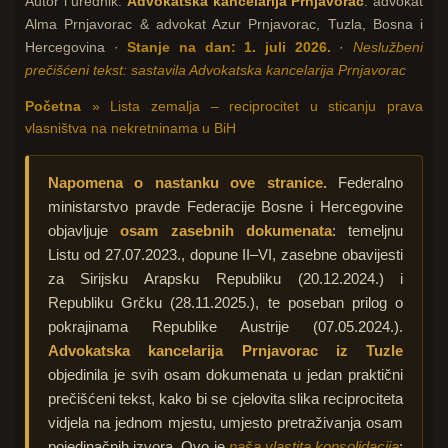
Autor i urednik:
Advokatska kancelarija Prnjavorac
: advokat
Alma Prnjavorac & advokat Azur Prnjavorac, Tuzla, Bosna i
Hercegovina ·
Stanje na dan:
1. juli 2026.
·
Neslužbeni
prečišćeni tekst: sastavila Advokatska kancelarija Prnjavorac
Početna
» Lista zemalja – reciprocitet u sticanju prava
vlasništva na nekretninama u BiH
Napomena o nastanku ove stranice.
Federalno
ministarstvo pravde Federacije Bosne i Hercegovine
objavljuje
osam zasebnih dokumenata
: temeljnu
Listu od 27.07.2023., dopune II–VI, zasebne obavijesti
za Sirijsku Arapsku Republiku (20.12.2024.) i
Republiku Grčku (28.11.2025.), te poseban prilog o
pokrajinama Republike Austrije (07.05.2024.).
Advokatska kancelarija Prnjavorac iz Tuzle
objedinila je svih osam dokumenata u jedan praktični
prečišćeni tekst, kako bi se cjelovita slika reciprociteta
vidjela na jednom mjestu, umjesto pretraživanja osam
pojedinačnih izvora. Ovo je
naša vlastita konsolidacija
: