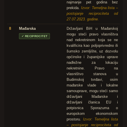
najmanje pet godina bez
prekida.
Izvor: Temeljna lista –
postojanje reciprociteta od
27.07.2023. godine.
8
Mađarska
Državljani BiH u Mađarskoj
mogu steći pravo vlasništva
✓
RECIPROCITET
nad nekretninom koja se ne
kvalificira kao poljoprivredno ili
šumsko zemljište, uz dozvolu
općinske i županijske uprave
nadležne za lokaciju
nekretnine. Pravo na
vlasništvo stanova u
Budimskoj tvrđavi, osim
mađarske vlade i lokalne
samouprave, mogu steći samo
državljani Mađarske i
državljani članica EU i
potpisnica Sporazuma o
europskom ekonomskom
prostoru.
Izvor: Temeljna lista
– postojanje reciprociteta od