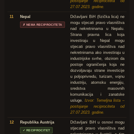
postojanje reciprociteta od
27.07.2023. godine.
11
Nepal
Državljani BiH (fizička lica) ne
mogu stjecati pravo vlasništva
✗
NEMA RECIPROCITETA
nad nekretninama u Nepalu.
Strana pravna lica koja
investiraju u Nepal mogu
stjecati pravo vlasništva nad
nekretninama ako investiraju u
industrijske svrhe, obzirom da
postoje ograničenja koja ne
dozvoljavaju strane investicije
u poljoprivredu, turizam, vojnu
industriju, atomsku energiju,
sredstva masovnih
komunikacija i zanatske
usluge.
Izvor: Temeljna lista –
postojanje reciprociteta od
27.07.2023. godine.
12
Republika Austrija
Državljani BiH u osnovi mogu
stjecati pravo vlasništva nad
✓
RECIPROCITET