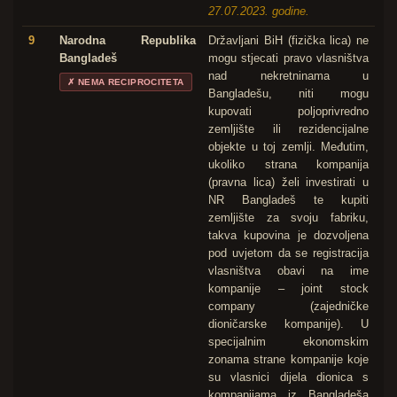
27.07.2023. godine.
9
Narodna Republika
Državljani BiH (fizička lica) ne
Bangladeš
mogu stjecati pravo vlasništva
nad nekretninama u
✗
NEMA RECIPROCITETA
Bangladešu, niti mogu
kupovati poljoprivredno
zemljište ili rezidencijalne
objekte u toj zemlji. Međutim,
ukoliko strana kompanija
(pravna lica) želi investirati u
NR Bangladeš te kupiti
zemljište za svoju fabriku,
takva kupovina je dozvoljena
pod uvjetom da se registracija
vlasništva obavi na ime
kompanije – joint stock
company (zajedničke
dioničarske kompanije). U
specijalnim ekonomskim
zonama strane kompanije koje
su vlasnici dijela dionica s
kompanijama iz Bangladeša