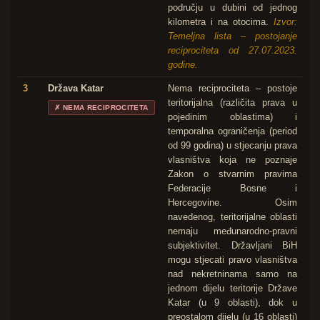
području u dubini od jednog
kilometra i na otocima.
Izvor:
Temeljna lista – postojanje
reciprociteta od 27.07.2023.
godine.
3
Država Katar
Nema reciprociteta – postoje
teritorijalna (različita prava u
✗
NEMA RECIPROCITETA
pojedinim oblastima) i
temporalna ograničenja (period
od 99 godina) u stjecanju prava
vlasništva koja ne poznaje
Zakon o stvarnim pravima
Federacije Bosne i
Hercegovine. Osim
navedenog, teritorijalne oblasti
nemaju međunarodno-pravni
subjektivitet. Državljani BiH
mogu stjecati pravo vlasništva
nad nekretninama samo na
jednom dijelu teritorije Države
Katar (u 9 oblasti), dok u
preostalom dijelu (u 16 oblasti)