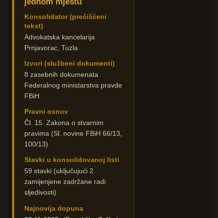
jednom mjestu
Konsolidator (prečišćeni
tekst)
Advokatska kancelarija
Prnjavorac, Tuzla
Izvori (službeni dokumenti)
8 zasebnih dokumenata
Federalnog ministarstva pravde
FBiH
Pravni osnov
Čl. 15. Zakona o stvarnim
pravima (Sl. novine FBiH 66/13,
100/13)
Stavki u konsolidovanoj listi
59 stavki (uključujući 2
zamijenjene zadržane radi
sljedivosti)
Najnovija dopuna