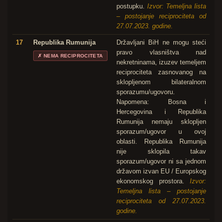
postupku.
Izvor: Temeljna lista
– postojanje reciprociteta od
27.07.2023. godine.
17
Republika Rumunija
Državljani BiH ne mogu steći
pravo vlasništva nad
✗
NEMA RECIPROCITETA
nekretninama, izuzev temeljem
reciprociteta zasnovanog na
sklopljenom bilateralnom
sporazumu/ugovoru.
Napomena: Bosna i
Hercegovina i Republika
Rumunija nemaju sklopljen
sporazum/ugovor u ovoj
oblasti. Republika Rumunija
nije sklopila takav
sporazum/ugovor ni sa jednom
državom izvan EU / Europskog
ekonomskog prostora.
Izvor:
Temeljna lista – postojanje
reciprociteta od 27.07.2023.
godine.