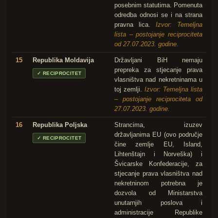
posebnim statutima. Pomenuta
odredba odnosi se i na strana
pravna lica.
Izvor: Temeljna
lista – postojanje reciprociteta
od 27.07.2023. godine.
15
Republika Moldavija
Državljani BiH nemaju
prepreka za stjecanje prava
✓
RECIPROCITET
vlasništva nad nekretninama u
toj zemlji.
Izvor: Temeljna lista
– postojanje reciprociteta od
27.07.2023. godine.
16
Republika Poljska
Strancima, izuzev
državljanima EU (ovo područje
✓
RECIPROCITET
čine zemlje EU, Island,
Lihtenštajn i Norveška) i
Švicarske Konfederacije, za
stjecanje prava vlasništva nad
nekretninom potrebna je
dozvola od Ministarstva
unutarnjih poslova i
administracije Republike