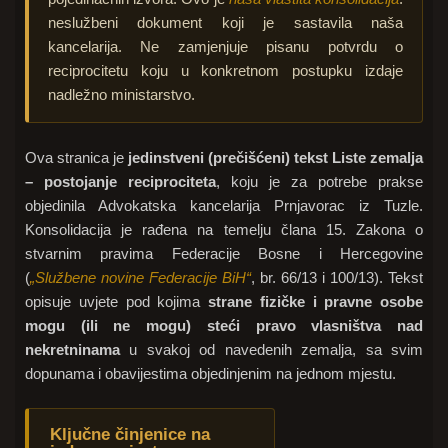
neslužbeni dokument koji je sastavila naša
kancelarija. Ne zamjenjuje pisanu potvrdu o
reciprocitetu koju u konkretnom postupku izdaje
nadležno ministarstvo.
Ova stranica je
jedinstveni (prečišćeni) tekst Liste zemalja
– postojanje reciprociteta
, koju je za potrebe prakse
objedinila Advokatska kancelarija Prnjavorac iz Tuzle.
Konsolidacija je rađena na temelju člana 15. Zakona o
stvarnim pravima Federacije Bosne i Hercegovine
(
„Službene novine Federacije BiH“
, br. 66/13 i 100/13). Tekst
opisuje uvjete pod kojima
strane fizičke i pravne osobe
mogu (ili ne mogu) steći pravo vlasništva nad
nekretninama
u svakoj od navedenih zemalja, sa svim
dopunama i obavijestima objedinjenim na jednom mjestu.
Ključne činjenice na