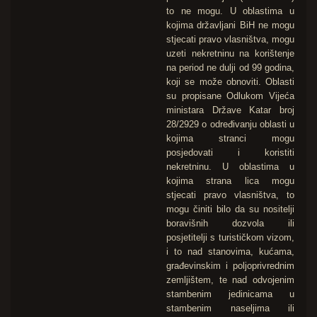
to ne mogu. U oblastima u
kojima državljani BiH ne mogu
stjecati pravo vlasništva, mogu
uzeti nekretninu na korištenje
na period ne dulji od 99 godina,
koji se može obnoviti. Oblasti
su propisane Odlukom Vijeća
ministara Države Katar broj
28/2929 o određivanju oblasti u
kojima stranci mogu
posjedovati i koristiti
nekretninu. U oblastima u
kojima strana lica mogu
stjecati pravo vlasništva, to
mogu činiti bilo da su nositelji
boravišnih dozvola ili
posjetitelji s turističkom vizom,
i to nad stanovima, kućama,
građevinskim i poljoprivrednim
zemljištem, te nad odvojenim
stambenim jedinicama u
stambenim naseljima ili