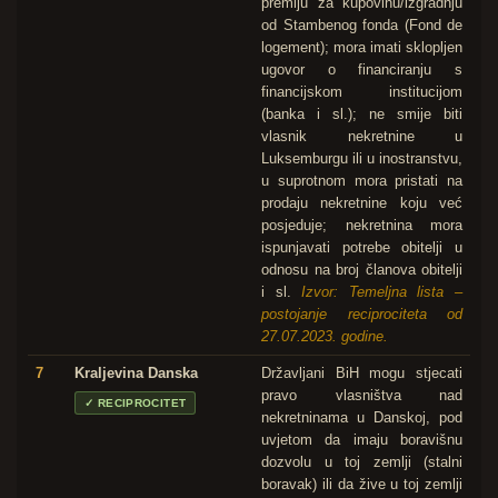
premiju za kupovinu/izgradnju
od Stambenog fonda (Fond de
logement); mora imati sklopljen
ugovor o financiranju s
financijskom institucijom
(banka i sl.); ne smije biti
vlasnik nekretnine u
Luksemburgu ili u inostranstvu,
u suprotnom mora pristati na
prodaju nekretnine koju već
posjeduje; nekretnina mora
ispunjavati potrebe obitelji u
odnosu na broj članova obitelji
i sl.
Izvor: Temeljna lista –
postojanje reciprociteta od
27.07.2023. godine.
7
Kraljevina Danska
Državljani BiH mogu stjecati
pravo vlasništva nad
✓
RECIPROCITET
nekretninama u Danskoj, pod
uvjetom da imaju boravišnu
dozvolu u toj zemlji (stalni
boravak) ili da žive u toj zemlji