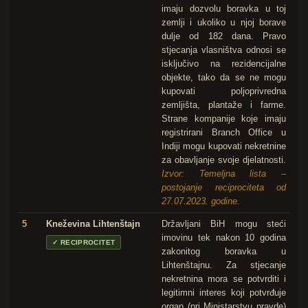
imaju dozvolu boravka u toj
zemlji i ukoliko u njoj borave
dulje od 182 dana. Pravo
stjecanja vlasništva odnosi se
isključivo na rezidencijalne
objekte, tako da se ne mogu
kupovati poljoprivredna
zemljišta, plantaže i farme.
Strane kompanije koje imaju
registrirani Branch Office u
Indiji mogu kupovati nekretnine
za obavljanje svoje djelatnosti.
Izvor: Temeljna lista –
postojanje reciprociteta od
27.07.2023. godine.
5
Kneževina Lihtenštajn
Državljani BiH mogu steći
imovinu tek nakon 10 godina
✓
RECIPROCITET
zakonitog boravka u
Lihtenštajnu. Za stjecanje
nekretnina mora se potvrditi i
legitimni interes koji potvrđuje
organ (pri Ministarstvu pravde)