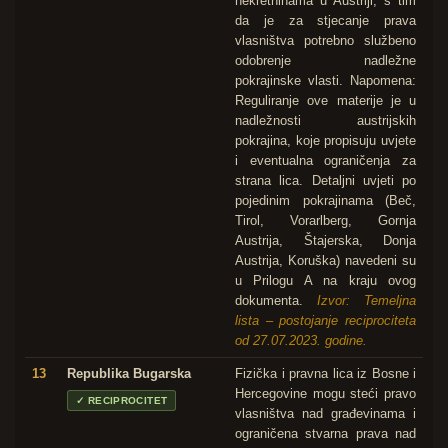
nekretninama u Austriji, s tim
da je za stjecanje prava
vlasništva potrebno službeno
odobrenje nadležne
pokrajinske vlasti. Napomena:
Reguliranje ove materije je u
nadležnosti austrijskih
pokrajina, koje propisuju uvjete
i eventualna ograničenja za
strana lica. Detaljni uvjeti po
pojedinim pokrajinama (Beč,
Tirol, Vorarlberg, Gornja
Austrija, Štajerska, Donja
Austrija, Koruška) navedeni su
u Prilogu A na kraju ovog
dokumenta.
Izvor: Temeljna
lista – postojanje reciprociteta
od 27.07.2023. godine.
13
Republika Bugarska
Fizička i pravna lica iz Bosne i
Hercegovine mogu steći pravo
✓
RECIPROCITET
vlasništva nad građevinama i
ograničena stvarna prava nad