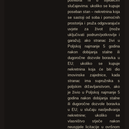
potrebna ni u sljedećim
slučajevima: ukoliko se kupuje
poseban stan – nekretnina koja
se sastoji od soba i pomoćnih
prostorija i pruža odgovarajuće
uvjete za život (može
uključivati podrum/potkrovlje i
garažu); ako stranac živi u
Poljskoj najmanje 5 godina
nakon dobijanja stalne ili
dugoročne dozvole boravka u
EU; ukoliko se kupuje
nekretnina koja će biti dio
imovinske zajednice, kada
stranac ima supružnika s
poljskim državljanstvom, ako
je živio u Poljskoj najmanje 5
godina nakon dobijanja stalne
ili dugoročne dozvole boravka
u EU; u slučaju nasljeđivanja
nekretnine; ukoliko se
vlasništvo stječe nakon
neuspjele licitacije u ovršnom