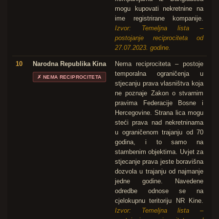
mogu kupovati nekretnine na
ime registrirane kompanije.
Izvor: Temeljna lista –
postojanje reciprociteta od
27.07.2023. godine.
10
Narodna Republika Kina
Nema reciprociteta – postoje
temporalna ograničenja u
✗
NEMA RECIPROCITETA
stjecanju prava vlasništva koja
ne poznaje Zakon o stvarnim
pravima Federacije Bosne i
Hercegovine. Strana lica mogu
steći prava nad nekretninama
u ograničenom trajanju od 70
godina, i to samo na
stambenim objektima. Uvjet za
stjecanje prava jeste boravišna
dozvola u trajanju od najmanje
jedne godine. Navedene
odredbe odnose se na
cjelokupnu teritoriju NR Kine.
Izvor: Temeljna lista –