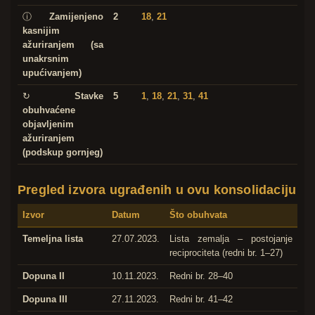
ⓘ
Zamijenjeno
2
18
,
21
kasnijim
ažuriranjem (sa
unakrsnim
upućivanjem)
↻
Stavke
5
1
,
18
,
21
,
31
,
41
obuhvaćene
objavljenim
ažuriranjem
(podskup gornjeg)
Pregled izvora ugrađenih u ovu konsolidaciju
Izvor
Datum
Što obuhvata
Temeljna lista
27.07.2023.
Lista zemalja – postojanje
reciprociteta (redni br. 1–27)
Dopuna II
10.11.2023.
Redni br. 28–40
Dopuna III
27.11.2023.
Redni br. 41–42