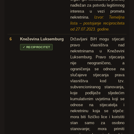
nadležan za potvrdu legitimnog
interesa u vezi prometa
nekretnina.
Izvor: Temeljna
lista – postojanje reciprociteta
od 27.07.2023. godine.
6
Kneževina Luksemburg
Državljani BiH mogu stjecati
pravo vlasništva nad
✓
RECIPROCITET
nekretninama u Kneževini
Luksemburg. Pravo stjecanja
nije neograničeno, a
ograničenja se odnose na
slučajeve stjecanja prava
vlasništva kod tzv.
subvencioniranog stanovanja,
koje podliježe sljedećim
kumulativnim uvjetima koji se
odnose na stjecatelja i
nekretninu koja se stječe:
mora biti fizičko lice i koristiti
stan samo za osobno
stanovanje; mora primiti