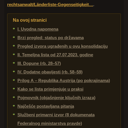
rechtsanwalt/Länderliste-Gegenseitigkeit…
.
Na ovoj stranici
I. Uvodna napomena
Brzi pregled: status po državama
Pregled izvora ugrađenih u ovu konsolidaciju
II. Temeljna lista od 27.07.2023. godine
III. Dopune (rb. 28–57)
IV. Dodatne obavijesti (rb. 58–59)
Prilog A – Republika Austrija (po pokrajinama)
Kako se lista primjenjuje u praksi
Pojmovnik (objašnjenje ključnih izraza)
Najčešće postavljana pitanja
Službeni primarni izvor (8 dokumenata
Federalnog ministarstva pravde)