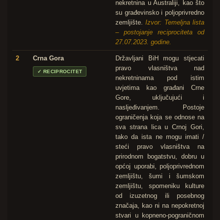
nekretnina u Australiji, kao što
su građevinsko i poljoprivredno
zemljište.
Izvor: Temeljna lista
– postojanje reciprociteta od
27.07.2023. godine.
2
Crna Gora
Državljani BiH mogu stjecati
pravo vlasništva nad
✓
RECIPROCITET
nekretninama pod istim
uvjetima kao građani Crne
Gore, uključujući i
nasljeđivanjem. Postoje
ograničenja koja se odnose na
sva strana lica u Crnoj Gori,
tako da ista ne mogu imati /
steći pravo vlasništva na
prirodnom bogatstvu, dobru u
općoj uporabi, poljoprivrednom
zemljištu, šumi i šumskom
zemljištu, spomeniku kulture
od izuzetnog ili posebnog
značaja, kao ni na nepokretnoj
stvari u kopneno-pograničnom