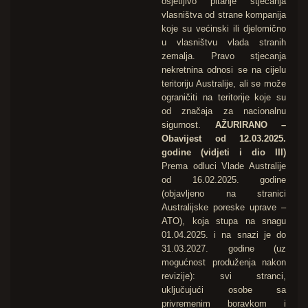
osjetljivo pitanje stjecanja
vlasništva od strane kompanija
koje su većinski ili djelomično
u vlasništvu vlada stranih
zemalja. Pravo stjecanja
nekretnina odnosi se na cijelu
teritoriju Australije, ali se može
ograničiti na teritorije koje su
od značaja za nacionalnu
sigurnost.
AŽURIRANO –
Obavijest od 12.03.2025.
godine (vidjeti i dio III)
Prema odluci Vlade Australije
od 16.02.2025. godine
(objavljeno na stranici
Australijske poreske uprave –
ATO), koja stupa na snagu
01.04.2025. i na snazi je do
31.03.2027. godine (uz
mogućnost produženja nakon
revizije): svi stranci,
uključujući osobe sa
privremenim boravkom i