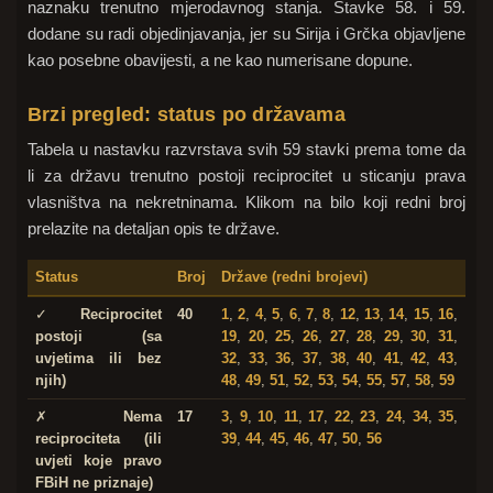
naznaku trenutno mjerodavnog stanja. Stavke 58. i 59.
dodane su radi objedinjavanja, jer su Sirija i Grčka objavljene
kao posebne obavijesti, a ne kao numerisane dopune.
Brzi pregled: status po državama
Tabela u nastavku razvrstava svih 59 stavki prema tome da
li za državu trenutno postoji reciprocitet u sticanju prava
vlasništva na nekretninama. Klikom na bilo koji redni broj
prelazite na detaljan opis te države.
Status
Broj
Države (redni brojevi)
✓
Reciprocitet
40
1
,
2
,
4
,
5
,
6
,
7
,
8
,
12
,
13
,
14
,
15
,
16
,
postoji (sa
19
,
20
,
25
,
26
,
27
,
28
,
29
,
30
,
31
,
uvjetima ili bez
32
,
33
,
36
,
37
,
38
,
40
,
41
,
42
,
43
,
njih)
48
,
49
,
51
,
52
,
53
,
54
,
55
,
57
,
58
,
59
✗
Nema
17
3
,
9
,
10
,
11
,
17
,
22
,
23
,
24
,
34
,
35
,
reciprociteta (ili
39
,
44
,
45
,
46
,
47
,
50
,
56
uvjeti koje pravo
FBiH ne priznaje)