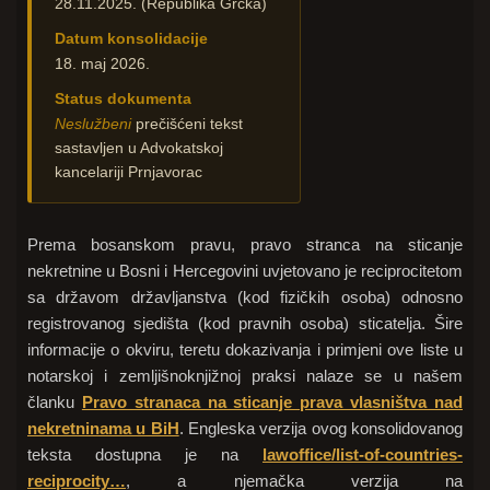
28.11.2025. (Republika Grčka)
Datum konsolidacije
18. maj 2026.
Status dokumenta
Neslužbeni
prečišćeni tekst
sastavljen u Advokatskoj
kancelariji Prnjavorac
Prema bosanskom pravu, pravo stranca na sticanje
nekretnine u Bosni i Hercegovini uvjetovano je reciprocitetom
sa državom državljanstva (kod fizičkih osoba) odnosno
registrovanog sjedišta (kod pravnih osoba) sticatelja. Šire
informacije o okviru, teretu dokazivanja i primjeni ove liste u
notarskoj i zemljišnoknjižnoj praksi nalaze se u našem
članku
Pravo stranaca na sticanje prava vlasništva nad
nekretninama u BiH
. Engleska verzija ovog konsolidovanog
teksta dostupna je na
lawoffice/list-of-countries-
reciprocity…
, a njemačka verzija na