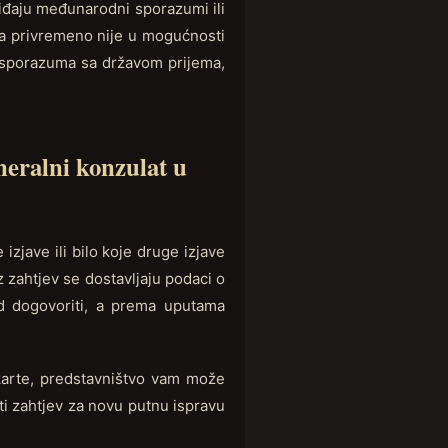
iđaju međunarodni sporazumi ili
na privremeno nije u mogućnosti
u sporazuma sa državom prijema,
eralni konzulat u
zjave ili bilo koje druge izjave
z zahtjev se dostavljaju podaci o
ed dogovoriti, a prema uputama
 karte, predstavništvo vam može
iti zahtjev za novu putnu ispravu