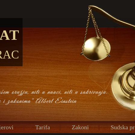
AT
RAC
em oružju, niti u nauci, niti u sakrivanju.
u i zakonima" Albert Einstein
erovi
Tarifa
Zakoni
Sudska pr