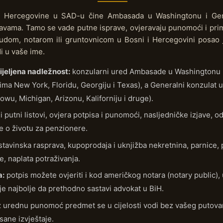
 Hercegovine u SAD-u čine Ambasada u Washingtonu i Gene
avama. Tamo se vade putne isprave, ovjeravaju punomoći i prim
udom, notarom ili gruntovnicom u Bosni i Hercegovini posao 
 u vaše ime.
ijeljena nadležnost:
konzularni ured Ambasade u Washingtonu p
ma New York, Floridu, Georgiju i Texas), a Generalni konzulat u
 Iowu, Michigan, Arizonu, Kaliforniju i druge).
i putni listovi, ovjera potpisa i punomoći, nasljedničke izjave,
e o životu za penzionere.
tavinska rasprava, kupoprodaja i uknjižba nekretnina, parnice, 
, naplata potraživanja.
a:
potpis možete ovjeriti i kod američkog notara (notary public),
 je najbolje da prethodno sastavi advokat u BiH.
 urednu punomoć predmet se u cijelosti vodi bez vašeg putovan
sane izvještaje.