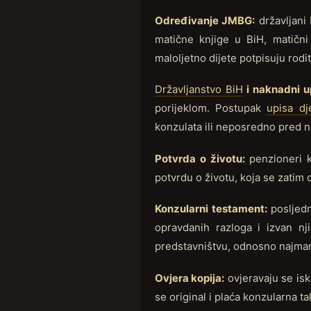
Određivanje JMBG:
državljani 
matične knjige u BiH, matičn
maloljetno dijete potpisuju rodit
Državljanstvo BiH
i naknadni u
porijeklom. Postupak
upisa dj
konzulata ili neposredno pred 
Potvrda o životu:
penzioneri k
potvrdu o životu, koja se zatim
Konzularni testament:
posljedn
opravdanih razloga i izvan nj
predstavništvu, odnosno najman
Ovjera kopija:
ovjeravaju se isk
se original i plaća konzularna ta