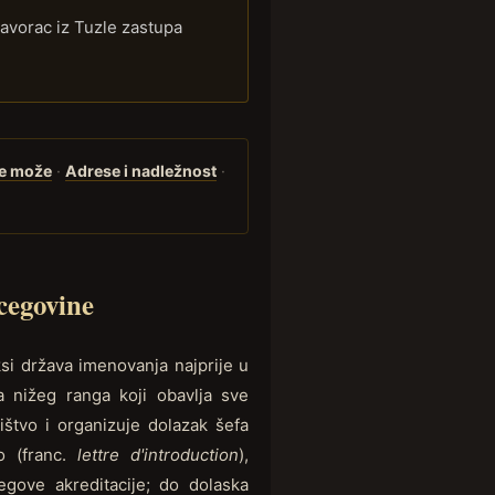
javorac iz Tuzle zastupa
ne može
·
Adrese i nadležnost
·
cegovine
i država imenovanja najprije u
 nižeg ranga koji obavlja sve
ištvo i organizuje dolazak šefa
o (franc.
lettre d'introduction
),
egove akreditacije; do dolaska