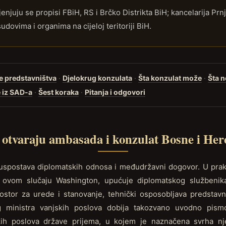
enjuju se propisi FBiH, RS i Brčko Distrikta BiH; kancelarija Prn
udovima i organima na cijeloj teritoriji BiH.
e predstavništva
·
Djelokrug konzulata
·
Šta konzulat može
·
Šta 
e iz SAD-a
·
Šest koraka
·
Pitanja i odgovori
 otvaraju ambasada i konzulat Bosne i Her
spostava diplomatskih odnosa i međudržavni dogovor. U praks
u ovom slučaju Washington, upućuje diplomatskog službenika
ostor za urede i stanovanje, tehnički osposobljava predstavn
g ministra vanjskih poslova dobija takozvano uvodno pism
kih poslova države prijema, u kojem je naznačena svrha nj