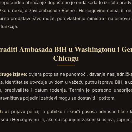
posredno obraćanje dopušteno je onda kada to izričito predv
 Ako u nekoj državi ambasade Bosne i Hercegovine nema, ili o
ularno predstavništvo može, po ovlaštenju ministra i na osnov
funkcije.
uraditi Ambasada BiH u Washingtonu i Gen
Chicagu
druge izjave:
ovjera potpisa na punomoći, davanje nasljedničke i
a. Identitet se utvrđuje uvidom u važeću putnu ispravu BiH, a u
 prebivalište i datum rođenja. Termin je potrebno unaprij
tavništava pojedini zahtjevi mogu se dostaviti i poštom.
t:
uz prijavu policiji o gubitku ili krađi pasoša odnosno lične
Bosnu i Hercegovinu ili, ako su ispunjeni zakonski uslovi, zaprim