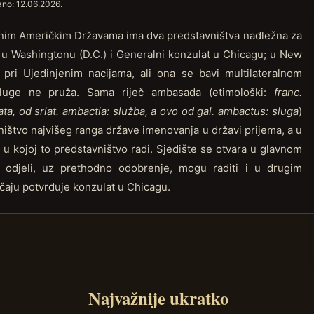
ano:
12.06.2026.
enim Američkim Državama ima dva predstavništva nadležna za
u Washingtonu (D.C.) i Generalni konzulat u Chicagu; u New
 pri Ujedinjenim nacijama, ali ona se bavi multilateralnom
sluge ne pruža. Sama riječ ambasada (etimološki:
franc.
a, od srlat. ambactia: služba, a ovo od gal. ambactus: sluga
)
ištvo najvišeg ranga države imenovanja u državi prijema, a u
 kojoj to predstavništvo radi. Sjedište se otvara u glavnom
 odjeli, uz prethodno odobrenje, mogu raditi i u drugim
čaju potvrđuje konzulat u Chicagu.
Najvažnije ukratko