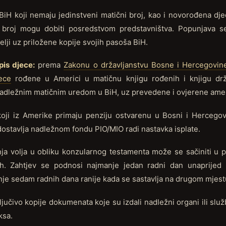
BiH koji nemaju jedinstveni matični broj, kao i novorođena dj
i broj mogu dobiti posredstvom predstavništva. Popunjava s
elji uz priložene kopije svojih pasoša BiH.
pis djece:
prema
Zakonu o državljanstvu Bosne i Hercegovin
ece
rođene u Americi u matičnu knjigu rođenih i knjigu dr
nadležnim matičnim uredom u BiH, uz prevedene i ovjerene amer
oji iz Amerike primaju penziju ostvarenu u Bosni i Hercegovi
 dostavlja nadležnom fondu PIO/MIO radi nastavka isplate.
ja volja u obliku konzularnog testamenta može se sačiniti u pr
ih. Zahtjev se podnosi najmanje jedan radni dan unaprijed
je sedam radnih dana ranije kada se sastavlja na drugom mjest
ljučivo kopije dokumenata koje su izdali nadležni organi ili slu
ksa.