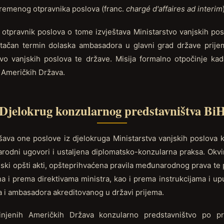
remenog otpravnika poslova (franc.
chargé d'affaires ad interim
tpravnik poslova o tome izvještava Ministarstvo vanjskih po
 tačan termin dolaska ambasadora u glavni grad države prij
tvo vanjskih poslova te države. Misija formalno otpočinje ka
 Američkih Država.
Djelokrug konzularnog predstavništva Bi
ava one poslove iz djelokruga Ministarstva vanjskih poslova k
odni ugovori i ustaljena diplomatsko-konzularna praksa. Okvi
ski opšti akti, opšteprihvaćena pravila međunarodnog prava te
a i prema direktivama ministra, kao i prema instrukcijama i u
va i ambasadora akreditovanog u državi prijema.
injenih Američkih Država konzularno predstavništvo po pr