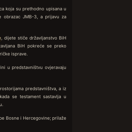
eca koja su prethodno upisana u
e obrazac JMB-3, a prijavu za
e
, dijete stiče državljanstvo BiH
žavljana BiH pokreće se preko
ičke isprave.
ni u predstavništvu ovjeravaju
ostorijama predstavništva, a iz
 kada se testament sastavlja u
u.
žbe Bosne i Hercegovine; prilaže