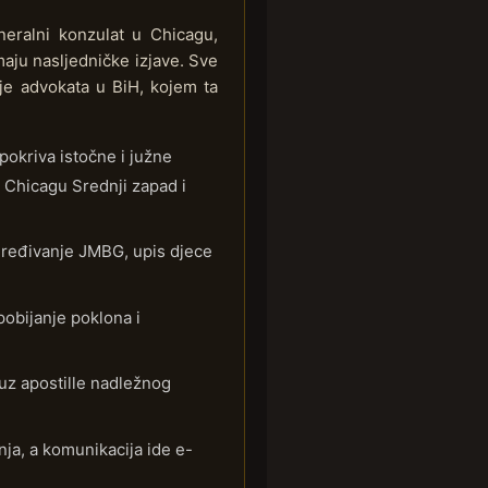
ralni konzulat u Chicagu,
aju nasljedničke izjave. Sve
je advokata u BiH, kojem ta
okriva istočne i južne
 Chicagu Srednji zapad i
 određivanje JMBG, upis djece
pobijanje poklona i
 uz apostille nadležnog
ja, a komunikacija ide e-