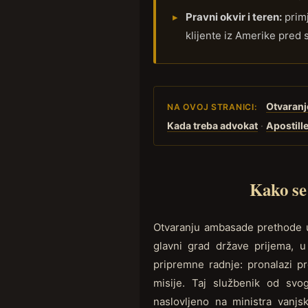
Pravni okvir i teren:
primj
klijente iz Amerike pred s
Otvaranj
NA OVOJ STRANICI:
Kada treba advokat
·
Apostill
Kako se
Otvaranju ambasade prethode u
glavni grad države prijema, 
pripremne radnje: pronalazi pr
misije. Taj službenik od svo
naslovljeno na ministra vanjs