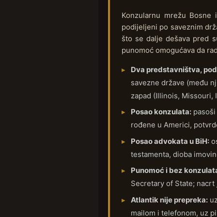
Konzularnu mrežu Bosne i
podijeljeni po saveznim drž
što se dalje dešava pred s
punomoć omogućava da radi
Dva predstavništva, pod
savezne države (među nji
zapad (Illinois, Missouri,
Posao konzulata:
pasoši 
rođene u Americi, potvrd
Posao advokata u BiH:
os
testamenta, dioba imovine
Punomoć i bez konzulat
Secretary of State; nacrt
Atlantik nije prepreka:
uz
mailom i telefonom, uz pi