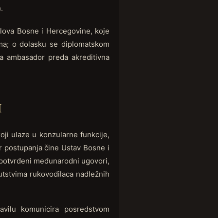
).
slova Bosne i Hercegovine, koje
ema; o dolasku se diplomatskom
da ambasador preda akreditivna
H
oji ulaze u konzularne funkcije,
r postupanja čine Ustav Bosne i
 potvrđeni međunarodni ugovori,
putstvima rukovodilaca nadležnih
avilu komunicira posredstvom