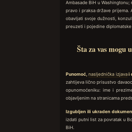
Ambasade BiH u Washingtonu; ne
pravo i praksa države prijema.
obavljati svoje dužnosti, konz
preuzeti i pojedine diplomatske 
Šta za vas mogu 
Punomoć,
nasljednička izjava
i 
zahtijeva lično prisustvo davaoc
opunomoćeniku: ime i prezime,
objavljenim na stranicama preds
Izgubljen ili ukraden dokumen
izdati putni list za povratak u 
BiH.