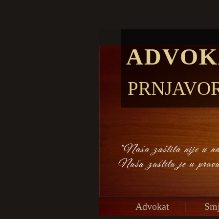
ADVOK
PRNJAVO
"Naša zaštita nije u naš
Naša zaštita je u prav
Advokat
Smj