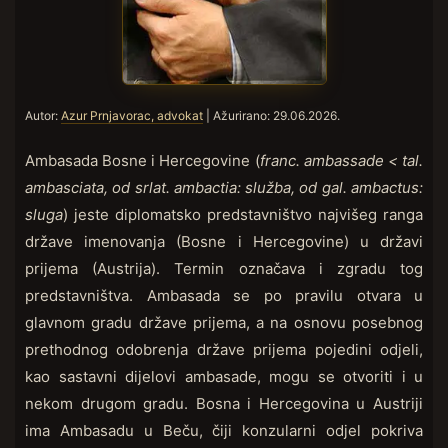
Autor:
Azur Prnjavorac, advokat
| Ažurirano:
29.06.2026.
Ambasada Bosne i Hercegovine (
franc. ambassade < tal.
ambasciata, od srlat. ambactia: služba, od gal. ambactus:
sluga
) jeste diplomatsko predstavništvo najvišeg ranga
države imenovanja (Bosne i Hercegovine) u državi
prijema (Austrija). Termin označava i zgradu tog
predstavništva. Ambasada se po pravilu otvara u
glavnom gradu države prijema, a na osnovu posebnog
prethodnog odobrenja države prijema pojedini odjeli,
kao sastavni dijelovi ambasade, mogu se otvoriti i u
nekom drugom gradu. Bosna i Hercegovina u Austriji
ima Ambasadu u Beču, čiji konzularni odjel pokriva