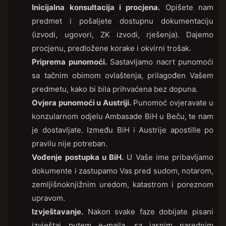
Inicijalna konsultacija i procjena.
Opišete nam
predmet i pošaljete dostupnu dokumentaciju
(izvodi, ugovori, ZK izvodi, rješenja). Dajemo
procjenu, predložene korake i okvirni trošak.
Priprema punomoći.
Sastavljamo nacrt punomoći
sa tačnim obimom ovlaštenja, prilagođen Vašem
predmetu, kako bi bila prihvaćena bez dopuna.
Ovjera punomoći u Austriji.
Punomoć ovjeravate u
konzularnom odjelu Ambasade BiH u Beču, te nam
je dostavljate. Između BiH i Austrije apostille po
pravilu nije potreban.
Vođenje postupka u BiH.
U Vaše ime pribavljamo
dokumente i zastupamo Vas pred sudom, notarom,
zemljišnoknjižnim uredom, katastrom i poreznom
upravom.
Izvještavanje.
Nakon svake faze dobijate pisani
izvještaj putem e-maila, sa jasnim narednim