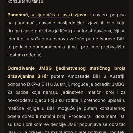
konzularnu taksu.
Punomoć,
nasljednička izjava
i izjava:
za ovjeru potpisa
na punomoći, davanje nasljedničke izjave ili bilo koje
druge izjave potrebna je lična prisutnost davaoca, čiji se
identitet utvrđuje na osnovu važeće putne isprave BiH,
te podaci o opunomoćeniku (ime i prezime, prebivalište
i datum rođenja).
Određivanje JMBG (jedinstvenog matičnog broja
državljanina BiH):
putem Ambasade BiH u Austriji,
odnosno DKP-a BiH u Austriji, moguće je odrediti JMBG.
Za osobe koje nemaju jedinstveni matični broj i za
novorođenu djecu koju su roditelji prethodno upisali u
matične knjige u BiH, moguće je putem konzularnog
odjela odrediti matični broj. Procedura i dokumenti isti
su kao i prilikom evidencije JMB: popunjava se obrazac
JMB-3, a prijavu za maloljetno dijete potpisuju roditelji