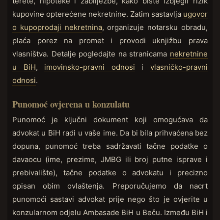
terete, hipoteke i zabilježbe, kako biste izbjegli rizik
kupovine opterećene nekretnine. Zatim sastavlja
ugovor
o kupoprodaji nekretnina
, organizuje notarsku obradu,
plaća porez na promet i provodi uknjižbu prava
vlasništva. Detalje pogledajte na stranicama
nekretnine
u BiH
,
imovinsko-pravni odnosi
i
vlasničko-pravni
odnosi
.
Punomoć ovjerena u konzulatu
Punomoć je ključni dokument koji omogućava da
advokat u BiH radi u vaše ime. Da bi bila prihvaćena bez
dopuna, punomoć treba sadržavati tačne podatke o
davaocu (ime, prezime, JMBG ili broj putne isprave i
prebivalište), tačne podatke o advokatu i precizno
opisan obim ovlaštenja. Preporučujemo da nacrt
punomoći sastavi advokat prije nego što je ovjerite u
konzularnom odjelu Ambasade BiH u Beču. Između BiH i