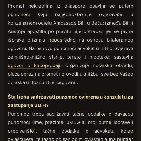
Promet nekretnina iz dijaspore obavlja se putem
punomoći koju najjednostavnije ovjeravate u
konzularnom odjelu Ambasade BiH u Beču; između BiH i
Austrije apostille po pravilu nije potreban jer se javne
isprave priznaju neposredno na osnovu bilateralnog
ugovora. Na osnovu punomoći advokat u BiH provjerava
zemljišnoknjižno stanje, terete i hipoteke, sastavlja
ugovor o kupoprodaji
, organizuje notarsku obradu,
plaća porez na promet i provodi uknjižbu, sve bez Vašeg
dolaska u Bosnu i Hercegovinu.
Šta treba sadržavati punomoć ovjerena u konzulatu za
zastupanje u BiH?
Punomoć treba sadržavati tačne podatke o davaocu
punomoći (ime, prezime, JMBG ili broj putne isprave i
prebivalište), tačne podatke o advokatu kojeg
ovlašćujete, te jasno opisan obim ovlaštenja (na primjer