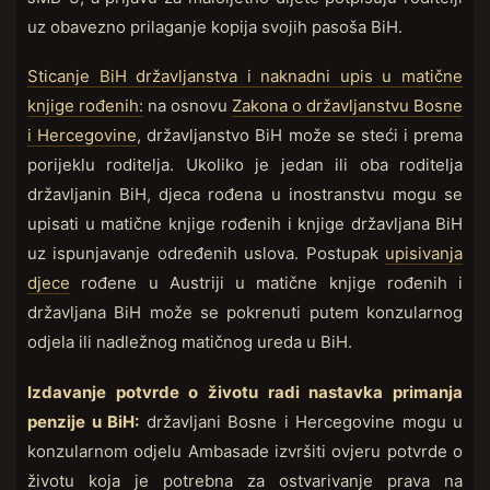
uz obavezno prilaganje kopija svojih pasoša BiH.
Sticanje BiH državljanstva i naknadni upis u matične
knjige rođenih:
na osnovu
Zakona o državljanstvu Bosne
i Hercegovine
, državljanstvo BiH može se steći i prema
porijeklu roditelja. Ukoliko je jedan ili oba roditelja
državljanin BiH, djeca rođena u inostranstvu mogu se
upisati u matične knjige rođenih i knjige državljana BiH
uz ispunjavanje određenih uslova. Postupak
upisivanja
djece
rođene u Austriji u matične knjige rođenih i
državljana BiH može se pokrenuti putem konzularnog
odjela ili nadležnog matičnog ureda u BiH.
Izdavanje potvrde o životu radi nastavka primanja
penzije u BiH:
državljani Bosne i Hercegovine mogu u
konzularnom odjelu Ambasade izvršiti ovjeru potvrde o
životu koja je potrebna za ostvarivanje prava na