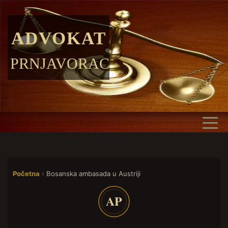
ADVOKAT
PRNJAVORAC
Početna
›
Bosanska ambasada u Austriji
AP