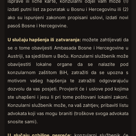
isprave ili lične karte, konzularni odjel vam može (1)
izdati putni list za povratak u Bosnu i Hercegovinu ili (2)
ako su ispunjeni zakonom propisani uslovi, izdati novi
pasoš Bosne i Hercegovine.
U slučaju hapšenja ili zatvaranja:
možete zahtijevati da
se o tome obavijesti Ambasada Bosne i Hercegovine u
Austriji, sa sjedištem u Beču. Konzularni službenik može
obavijestiti lokalne organe da se nalazite pod
konzularnom zaštitom BiH, zatražiti da se upozna s
motivom vašeg hapšenja te zatražiti odgovarajuću
dozvolu da vas posjeti. Provjerit će i uslove pod kojima
ste uhapšeni i jesu li pri tome poštovani lokalni zakoni.
Konzularni službenik može, na vaš zahtjev, pribaviti listu
advokata koji vas mogu braniti (troškove svoga advokata
snosite sami).
U slučaju ozbiljne nesreće:
konzularni službenik će