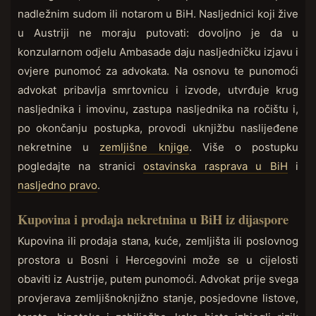
nadležnim sudom ili notarom u BiH. Nasljednici koji žive
u Austriji ne moraju putovati: dovoljno je da u
konzularnom odjelu Ambasade daju nasljedničku izjavu i
ovjere punomoć za advokata. Na osnovu te punomoći
advokat pribavlja smrtovnicu i izvode, utvrđuje krug
nasljednika i imovinu, zastupa nasljednika na ročištu i,
po okončanju postupka, provodi uknjižbu naslijeđene
nekretnine u
zemljišne knjige
. Više o postupku
pogledajte na stranici
ostavinska rasprava u BiH
i
nasljedno pravo
.
Kupovina i prodaja nekretnina u BiH iz dijaspore
Kupovina ili prodaja stana, kuće, zemljišta ili poslovnog
prostora u Bosni i Hercegovini može se u cijelosti
obaviti iz Austrije, putem punomoći. Advokat prije svega
provjerava zemljišnoknjižno stanje, posjedovne listove,