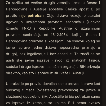
Za razliku od većine drugih zemalja, između Bosne i
Hercegovine i Austrije apostille (Haška apostila) po
pravilu
nije potreban
. Obje države vezuje bilateralni
ugovor o uzajamnom pravnom saobraćaju (Ugovor
između FNRJ i Republike Austrije o uzajamnom
pravnom saobraćaju od 16.12.1954., koji je Bosna i
Hercegovina preuzela sukcesijom), na osnovu kojeg se
javne isprave jedne države neposredno priznaju u
drugoj, bez legalizacije i bez apostille. To znači da se
austrijske javne isprave (izvodi iz matičnih knjiga,
sudske i druge isprave nadležnih organa) u BiH priznaju
direktno, kao što i isprave iz BiH važe u Austriji.
U praksi je po pravilu dovoljan samo prevod isprave kod
sudskog tumača (ovlaštenog prevodioca) za jezike u
službenoj upotrebi u BiH. Apostille bi bio potreban samo
za isprave iz zemalja sa kojima BiH nema ovakav