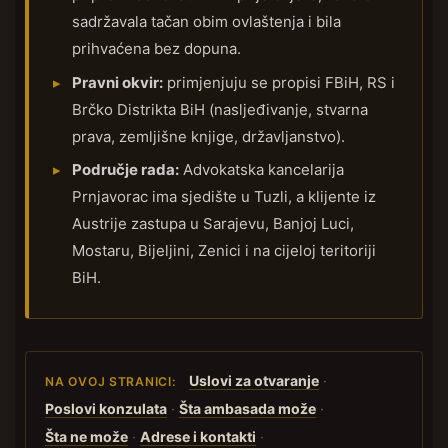
sadržavala tačan obim ovlaštenja i bila
prihvaćena bez dopuna.
Pravni okvir:
primjenjuju se propisi FBiH, RS i
Brčko Distrikta BiH (nasljeđivanje, stvarna
prava, zemljišne knjige, državljanstvo).
Područje rada:
Advokatska kancelarija
Prnjavorac ima sjedište u Tuzli, a klijente iz
Austrije zastupa u Sarajevu, Banjoj Luci,
Mostaru, Bijeljini, Zenici i na cijeloj teritoriji
BiH.
Uslovi za otvaranje
·
NA OVOJ STRANICI:
Poslovi konzulata
·
Šta ambasada može
·
Šta ne može
·
Adrese i kontakti
·