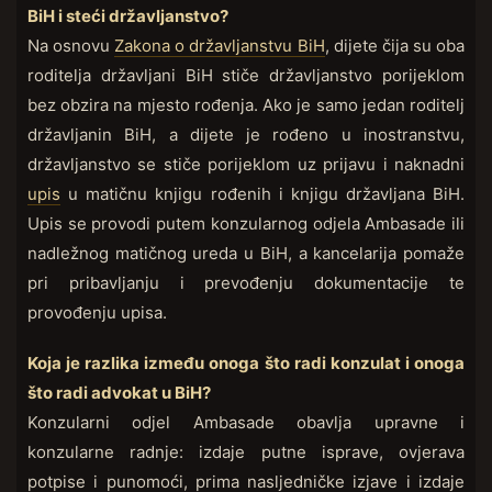
BiH i steći državljanstvo?
Na osnovu
Zakona o državljanstvu BiH
, dijete čija su oba
roditelja državljani BiH stiče državljanstvo porijeklom
bez obzira na mjesto rođenja. Ako je samo jedan roditelj
državljanin BiH, a dijete je rođeno u inostranstvu,
državljanstvo se stiče porijeklom uz prijavu i naknadni
upis
u matičnu knjigu rođenih i knjigu državljana BiH.
Upis se provodi putem konzularnog odjela Ambasade ili
nadležnog matičnog ureda u BiH, a kancelarija pomaže
pri pribavljanju i prevođenju dokumentacije te
provođenju upisa.
Koja je razlika između onoga što radi konzulat i onoga
što radi advokat u BiH?
Konzularni odjel Ambasade obavlja upravne i
konzularne radnje: izdaje putne isprave, ovjerava
potpise i punomoći, prima nasljedničke izjave i izdaje