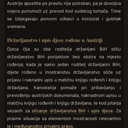
Austrije apostille po pravilu nije potreban, pa je dovoljna
ovjera punomoći uz prevod kod sudskog tumača. Time
se izbjegavaju ponovni odlasci u konzulat i gubitak
vremena.
Državljanstvo i upis djece rođene u Austriji
Djeca čija su oba roditelja državljani BiH stiču
državljanstvo BiH porijeklom bez obzira na mjesto
rođenja; kada je samo jedan roditelj državljanin BiH,
dijete rođeno u inostranstvu državljanstvo stiče uz
prijavu i naknadni upis u matičnu knjigu rođenih i knjigu
državljana. Kancelarija pomaže pri pribavljanju i
prevođenju austrijskih dokumenata, naknadnom upisu u
matičnu knjigu rođenih i knjigu državljana, te kod pitanja
vezanih za
sticanje državljanstva BiH
i
upis djece
. Za
pravne situacije sa elementom inostranosti relevantno
je i
međunarodno privatno pravo
.