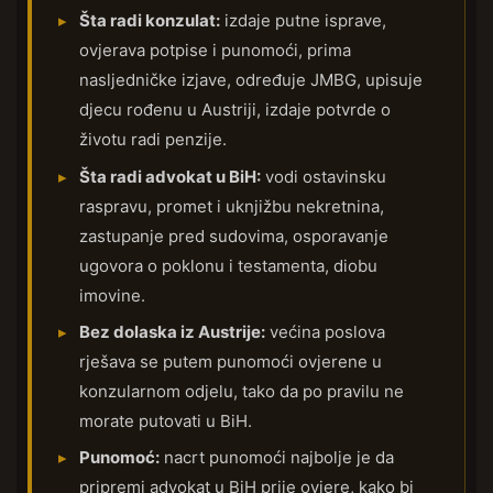
Šta radi konzulat:
izdaje putne isprave,
ovjerava potpise i punomoći, prima
nasljedničke izjave, određuje JMBG, upisuje
djecu rođenu u Austriji, izdaje potvrde o
životu radi penzije.
Šta radi advokat u BiH:
vodi ostavinsku
raspravu, promet i uknjižbu nekretnina,
zastupanje pred sudovima, osporavanje
ugovora o poklonu i testamenta, diobu
imovine.
Bez dolaska iz Austrije:
većina poslova
rješava se putem punomoći ovjerene u
konzularnom odjelu, tako da po pravilu ne
morate putovati u BiH.
Punomoć:
nacrt punomoći najbolje je da
pripremi advokat u BiH prije ovjere, kako bi